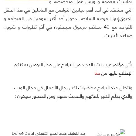
نقاشات معمقة و ورش عمل متخصصة و
التي ستعقد في أحد أهم ميادين التواصل مع العاملين في هذا الحقل
الحيوي.إنها الفرصة السانحة لدخول أحد أكبر سوقين في المنطقة و
للتواجد مع 40 محاضر مرموق سيبحثون في آخر تطورات و شؤون
صناعة الأنترنت.
يأتي مؤتمر عرب نت بالعديد من البرامج على مدار اليومين يمكنكم
الإطلاع عليها من
هنا
وتتخلل هذه البرامج محاضرات لكبار رجال الأعمال في مجال الويب
والذي يحلم الكثير للقائهم والتحدث معهم ومن الحضور سيكون :
عبد اللطيف علاماالمدير التنفيذي, DareNDeal