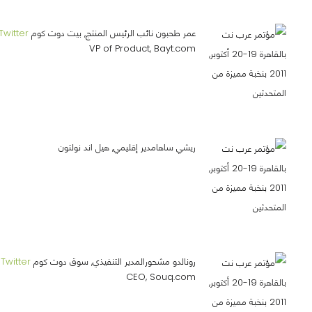
عمر طحبون نائب الرئيس المنتج, بيت دوت كوم
Twitter
VP of Product, Bayt.com
ريشي ساهامدير إقليمي, هيل اند نولتون
رونالدو مشحورالمدير التنفيذي, سوق دوت كوم
Twitter
CEO, Souq.com