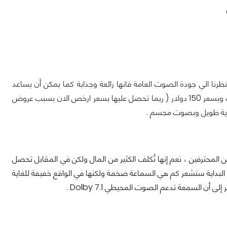
رنا الي جودة الصوت العامة فانها رائعة وجذابة كما يمكن أن يساعد
برنامج Dolby Atmos وبرنامج Windows Sonic في تحسين تجربة الصوت في الألعاب وبسعر 150 دولار ( ربما تحصل عليها بسعر ارخص الان بسبب عروض
طارية طويل وبصوت مجسم .
وع بعينه من قبل اللاعبين المحترفين ، نعم إنها تُكلف الكثير من المال ولكن في المقابل تحصل
لبداية ستشعر كم هي السماعة ضخمة ولكنها في الواقع خفيفة للغاية
ن السمعة تدعم الصوت المحيطي Dolby 7.1 .