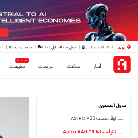
ترند
الذكاء الاصطناعي 🤖
دليل بناء المنازل الذكية🛖
صيف وتبريد ❄️
أزم
مُحدّث
أخبار
مقالات
مراجعات
تطبيقات
جدول المحتوى
اولاً سماعة ASTRO A20
ثانياً سماعة Astro A40 TR