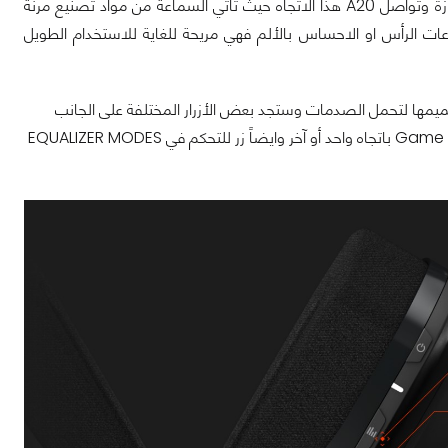
وXboxOne وايضاً الحاسب الشخصي ، تشتهر أسترو بالمواد عالية الجودة والراحة الممتازة وتواصل A20 هذا الاتجاه حيث تأتي السماعة من مواد تصنيع مرنة
ات الرأس او الاحساس بالألم فهي مريحة للغاية للاستخدام الطويل
 تم تصميمها لتحمل الصدمات وستجد بعض الأزرار المختلفة على الجانب
الأيمن لسماعة الرأس A20 بما في ذلك أزرار الصوت والصوت الخاصة بالألعاب Game Balance باتجاه واحد أو آخر وايضاً زر للتحكم في EQUALIZER MODES