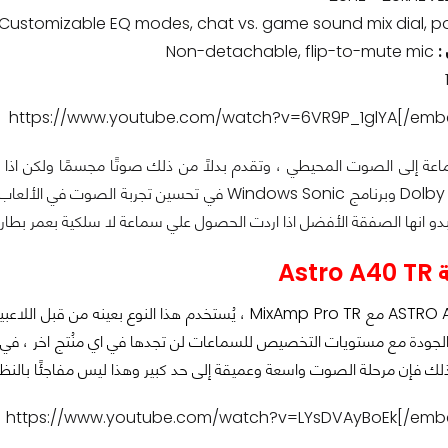
:
Non-detachable, flip-to-mute mic
اعة إلى الصوت المحيطي ، وتقدم بدلاً من ذلك صوتًا مجسمًا ولكن اذا نظ
) تبدو انها الصفقة الأفضل اذا اردت الحصول علي سماعة لا سلكية بعمر ب
Ast
سماعة ASTRO A40 TR مع MixAmp Pro TR ، يُستخدم هذا الن
الجودة مع مستويات التخصيص للسماعات لن تجدها في اي منُتج اخر ، في ا
لك فإن مرحلة الصوت واسعة وعميقة إلى حد كبير وهذا ليس مفاجئًا بالنظر إلى أ