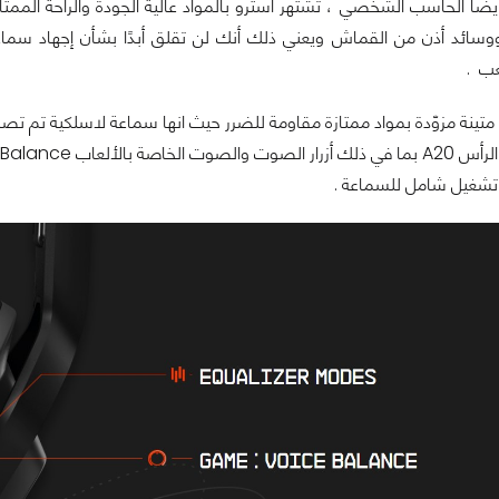
وسائد أذن من القماش ويعني ذلك أنك لن تقلق أبدًا بشأن إجهاد سماع
عب .
 A20 ببنية متينة مزوّدة بمواد ممتازة مقاومة للضرر حيث انها سماعة لاسلكية
ر تشغيل شامل للسماعة .