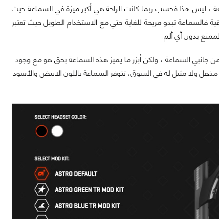
ة ، ليس هذا فحسب ربما كانت الراحة هي أكبر ميزة في السماعة حيث
ية فالسماعة تبدو مريحة للغاية حتي مع الاستخدام الطويل حيث تعتبر
ممتع بدون أي ألم.
من جانبي السماعة ، ولكن أبزر ما يميز هذه السماعة بحق هو مع وجود
لعديد من التعديلات المتاحة كعمليات شراء ما بعد البيع ، مستوى التخصيص مع A40 TR مذهل ولا مثيل له في السوق، تتوفر السماعة باللون الابيض والأسود