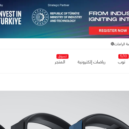
ة الرامات🔴
5/10
تسوق
توب
رياضات إلكترونية
المتجر