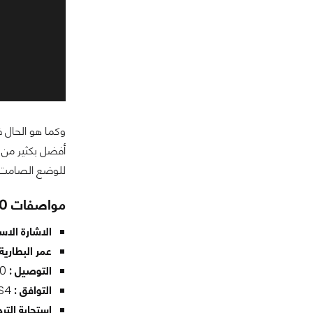
أفضل بكثير من م
للوضع الصامت 
مواصفات Astro A20
الاشارة الاسل
عمر البطارية 
التوصيل :
Optical cable, USB 2.0
التوافق :
Xbox One, PC , PS4
استجابة الترد