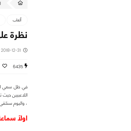
ا
ألعاب
نظرة علي سماع
2018-12-31 - منذ 7 سنوات
6435
في ظل سعي الكثي
اللاعبيين حيث 
، واليوم سنلقي
اولاً سماعة TRO A20