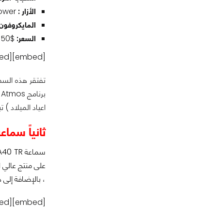
الأزار :
Customizable EQ modes, chat vs. game sound mix dial, power
المايكروفون 
السعر:
$150
[embed]https://www.youtube.com/watch?v=6VR9P_1glYA[/embed]
تفتقر هذه السم
اعياد الميلاد 
ثانياً سماعة ro A40 TR
على منتج عالي 
، بالإضافة إلى ذ
[embed]https://www.youtube.com/watch?v=LYsDVAyBoEk[/embed]