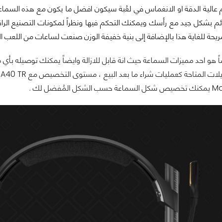
 عالية الدقة او الانغماس في لعُبة سيكون افضل ما يكون مع هذه السماع
ئم بشكل جيد مع رأسك ويمكنك التحكم فيها ونظراً لمكونات التصنيع الراق
يحة للغاية هذا بالإضافة إلى بنية خفيفة الوزن صنعت لساعات من اللعب ال
ً هو احد مميزات السماعة حيث انة قابل للازالة وايضاً يمكنك توصيله بأي 
ا