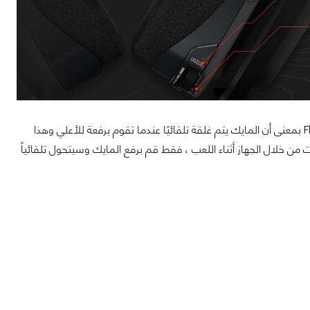
وكما هو الحال في سماعات رأس Astro الأخرى يمتلك الميكروفون خاصية Flip-To-Mute بمعنى أن المايك يتم غلقة تلقائيًا عندما تقوم برفعة للأعلي وهذا
ن خلال الجهاز أثناء اللعب ، فقط قم برفع المايك وسيتحول تلقائياً