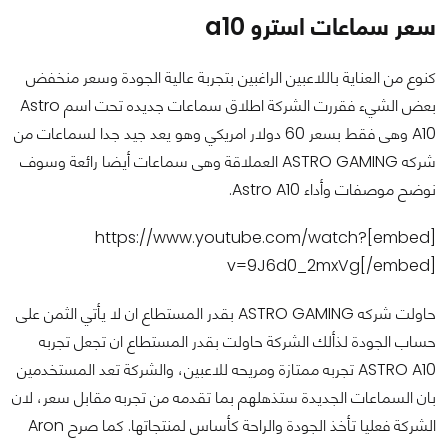
سعر سماعات استرو a10
كنوع من العناية باللاعبين الراغبين بتجربة عالية الجودة وسعر منخفض
بعض الشيء فقررت الشركة اطلاق سماعات جديده تحت اسم Astro
A10 وهى فقط بسعر 60 دولار امريكي وهو يعد جيد جدا لسماعات من
شركه ASTRO GAMING العملاقة وهى سماعات أيضا رائعة وسوف
نوضح موصفات وأداء Astro A10.
[embed]https://www.youtube.com/watch?
v=9J6d0_2mxVg[/embed]
حاولت شركه ASTRO GAMING بقدر المستطاع ان لا يأتي الثمن على
حساب الجودة لذألك الشركة حاولت بقدر المستطاع ان تجعل تجربه
ASTRO A10 تجربه ممتازة ومريحه للاعبين، والشركة تعد المستخدمين
بان السماعات الجديدة ستذهلهم بما تقدمه من تجربه مقابل سعر، لان
الشركة فعليا تأخذ الجودة والراحة كأساس لمنتجاتها. كما صرح Aron