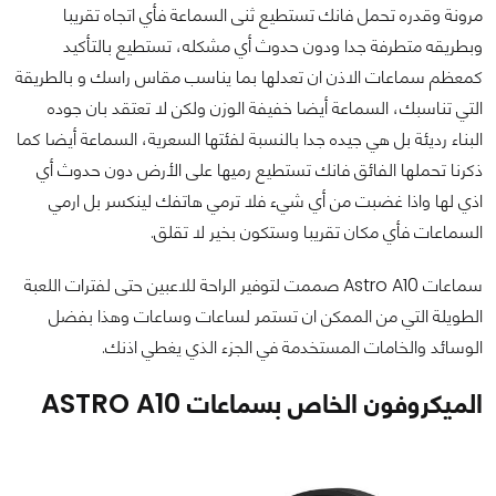
مرونة وقدره تحمل فانك تستطيع ثنى السماعة فأي اتجاه تقريبا
وبطريقه متطرفة جدا ودون حدوث أي مشكله، تستطيع بالتأكيد
كمعظم سماعات الاذن ان تعدلها بما يناسب مقاس راسك و بالطريقة
التي تناسبك، السماعة أيضا خفيفة الوزن ولكن لا تعتقد بان جوده
البناء رديئة بل هي جيده جدا بالنسبة لفئتها السعرية، السماعة أيضا كما
ذكرنا تحملها الفائق فانك تستطيع رميها على الأرض دون حدوث أي
اذي لها واذا غضبت من أي شيء فلا ترمي هاتفك لينكسر بل ارمي
السماعات فأي مكان تقريبا وستكون بخير لا تقلق.
سماعات Astro A10 صممت لتوفير الراحة للاعبين حتى لفترات اللعبة
الطويلة التي من الممكن ان تستمر لساعات وساعات وهذا بفضل
الوسائد والخامات المستخدمة في الجزء الذي يغطي اذنك.
الميكروفون الخاص بسماعات ASTRO A10