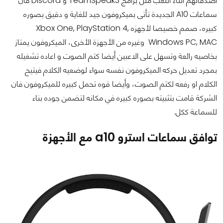
اصدقائهم اثناء اللعب مثل برامج TeamSpeak3 و Discord فان
سماعات A10 الجديدة تأتى بميكروفون جيد للغاية و دقيق بصوره
كبيره، صمم خصيصا لأجهزه Xbox One, PlayStation 4,
Windows PC, MAC وغيره من الأجهزة الأخرى، الميكروفون يمتاز
بخاصيه رائعة وتسهل على الاعبين أيضا كتم الصوت و اعاده تشغيله
بمجرد تعديل حركه الميكروفون نفسه سواء لوضعيه الكلام فيتيح
الكلام او رفعه لكتم الصوت، وأيضا قوه تحمل كبيره للميكروفون فان
الشركة قامت بتثبيته بصوره كبيره في مكانه لتضمن جوده بناء
للسماعة ككل.
توافق سماعات استرو a10 مع الأجهزة