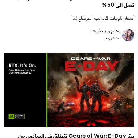
تصل إلى 50%
أسعار اللوحات الأم تتجه للارتفاع 💻
بقلم زينب شريف
منذ يوم
بيتا Gears of War: E-Day تنطلق في السادس من