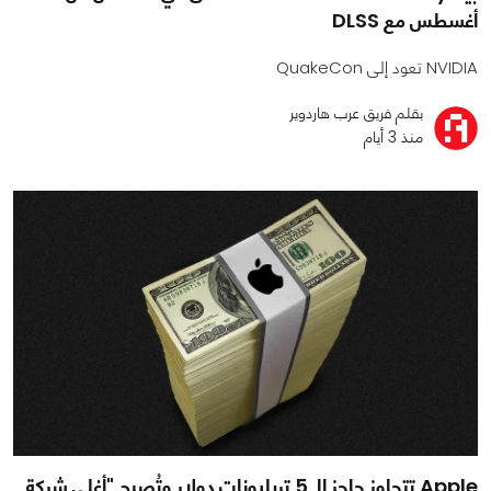
أغسطس مع DLSS
NVIDIA تعود إلى QuakeCon
بقلم فريق عرب هاردوير
منذ 3 أيام
Apple تتجاوز حاجز الـ 5 تريليونات دولار وتُصبح "أغلى شركة