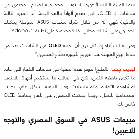
بينما الميزة الثانية لأجهزة اللابتوب المخصصة لصناع المحتوى هي
شاشات الـ OLED، التي تقدم ألواناً فائقة الدقة. أما الميزة الثالثة
والأخيرة فهي أنه من خلال شراء منتجات ASUS المؤهلة يمكنك
الحصول على اشتراك مجاني لفترة محدودة على تطبيقات Adobe.
ومن هنا سألناه إذا كان يرى أن تقنية
OLED
في الشاشات تعدّ من
نقاط البيع المهمة عند الترويج لأجهزة صنّاع المحتوى؟
ليجيب چيف:
بالطبع! تتوفر هذه التقنية في شاشات التلفاز التي عادة
ما تكون باهظة الثمن، لكن في الغالب ما نستخدم أجهزة اللابتوب
لمشاهدة الأفلام والمسلسلات وفي الترفيه بشكل عام، بجانب
استخدامها للعمل، وبهذا يمكنك الحصول على تلفاز بشاشة OLED
خاص بك.
مبيعات
ASUS
في السوق المصري والتوجه
للاعبين!