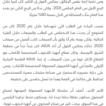
ومن ناحية أزمة نقص الرقائق، يمكنني القول إن التأثير كان كبيرا خلال
الربع الأول من العام الماضي 2021، ولكن بدءًا من الربع الثاني ثم بعده
هذا العام بدأت المشكلة في الحل بنسبة 90% تقريبًا.
بسبب الزيادة في الطلب التي شهدناها خلال عام 2020 كان من
المتوقع أن يحدث هذا الانخفاض في الطلب والمبيعات خلال الفترة
الحالية، ولكن بوجه عام أنا واثق بأن المبيعات كانت أفضل من مبيعات
2020. لذلك يمكنني القول أن أداء ASUS كان جيداً جداً في منطقة
الشرق الأوسط، وكان قطاع أجهزة اللابتوب المخصصة للألعاب هو
القطاع الأكثر قوة من حيث المبيعات، إذ تعدّ ASUS العلامة التجارية
الأولى عالمياً في أجهزة الكمبيوتر المحمولة المخصصة للألعاب، ونحن
على دراية بضرورة الاستمرار في صناعة منتجات مميزة للمستخدمين
لنحافظ على مكانتنا في القمة وهذا ما نعمل جاهدين على تحقيقه.
الأمر الآخر، أعتقد أن سلسلة الأجهزة المحمولة الموجهة لصناع
المحتوى ستكون نقطة بداية جيدة لنا، وستكون محط تركيزنا الرئيسي
في هذا السوق. يبحث كثير من صناع المحتوى عن أجهزة لابتوب قوية،