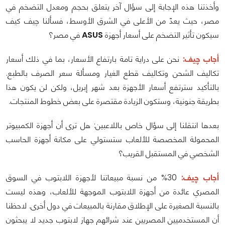
وأخذتنا هذه الإجابة إلى سؤال آخر يتعلق بحجم ومعدل التضخم في
مصر، حيث يعدّ من الأعلى في الشرق الأوسط، فسألنا چيف كيف
سيكون تأثير التضخم على أسعار أجهزة
ASUS
في مصر؟
أجاب چيف:
نحن على دراية تامة بارتفاع الأسعار، بما في ذلك أسعار
تكاليف الشحن وتكاليف قطع الغيار ومسألة سعر الصرف بالطبع.
بالتأكيد سترتفع أسعار الأجهزة بعد شهر إبريل، ولكن لن يكون هذا
بطريقة جنونية، وستكون الزيادة مقتصرة على بعض خطوط المنتجات.
بعدها انتقلنا إلى سؤال خاص باللاعبين: هل ترى أن أجهزة الكمبيوتر
المحمولة المخصصة للألعاب ستستولي على مكانة أجهزة الحاسب
الشخصي في المستقبل القريب؟
أجاب چيف:
30% من نسبة مبيعاتنا لأجهزة اللابتوب في السوق
المصري عائدة من أجهزة اللابتوب الموجهة للألعاب، وهذه ليست
بالنسبة الصغيرة على الإطلاق مقارنة بالمبيعات في دول أخرى. لاحظنا
أن المستخدميين المصريين عند شرائهم جهاز لابتوب جديد لا يبحثون