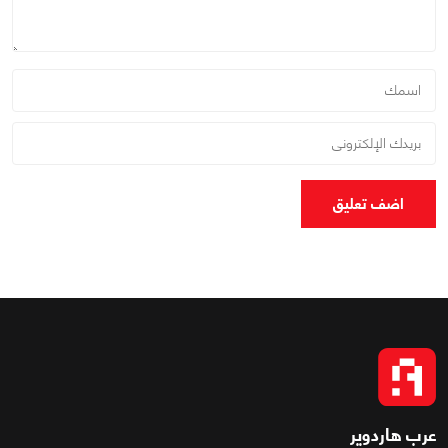
اضف تعليق
عرب هاردوير