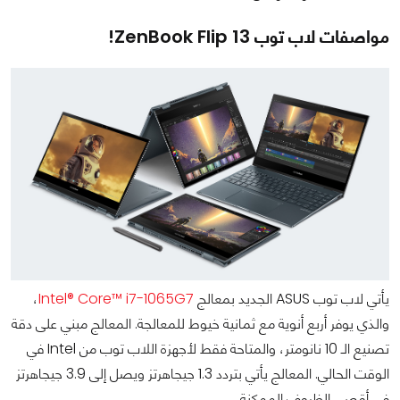
مواصفات لاب توب ZenBook Flip 13!
يأتي لاب توب ASUS الجديد بمعالج
Intel® Core™ i7-1065G7
،
والذي يوفر أربع أنوية مع ثمانية خيوط للمعالجة. المعالج مبني على دقة
تصنيع الـ 10 نانومتر، والمتاحة فقط لأجهزة اللاب توب من Intel في
الوقت الحالي. المعالج يأتي بتردد 1.3 جيجاهرتز ويصل إلى 3.9 جيجاهرتز
في أقصى الظروف الممكنة.