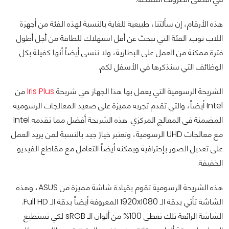
هذه الأرقام، إن سألتنا، طبيعية للغاية بالنسبة لهذه الفئة من أجهزة
اللاب توب. الفئة التي تبحث عن أقل استهلاك للطاقة من أجل أطول
فترة ممكنة من العمل على البطارية، ولا ننسى أيضاً أنها كفيلة بكل
الوظائف التي سنذكرها في الأسفل لكم.
الشريحة الرسومية التي يعمل بها هذا الجهاز هي شريحة
Iris Plus
من
Intel أيضاً، والتي تقدم تجربة مميزة على صعيد المعالجات الرسومية
المضمنة في المعالج المركزي. هذه الشريحة أفضل مما تقدمه Intel
مع معالجات UHD الرسومية، وتعتبر خيارً جيد بالنسبة لمن يريد العمل
على تعديل الصور بإحترافية ويمكنه أيضاً التعامل مع مقاطع الفيديو
الخفيفة.
هذه الشريحة الرسومية تقوم بقيادة شاشة مميزة من ASUS، وهذه
الشاشة تأتي بدقة الـ 1920x1080 المعروفة أيضاً بدقة الـ Full HD.
الشاشة الرائعة تلك تغطي 100% من ألوان الـ sRGB لكي تستطيع