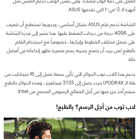
العمل على دقة ألوان ممتازة، وفي نفس الوقت تدعم اللمس مثل
أجهزة الـ 2-في-1 التي تقدمها ASUS.
الشاشة تدعم قلم ASUS بشكل أساسي، وبدورها تستطيع أن تتعرف
على 4096 درجة من درجات الضغط عليها. هذا يشير إلى قدرة الشاشة
على تحمل مختلف الخطوط وإبرازها، خصوصاً مع استخدام القلم
بالطبع لمن يريد أن يتمتع بتجربة رسم متميزة تظهر إبداعاته في أفضل
حلة.
يدعم هذا اللاب توب الذواكر التي تأتي بسعة تصل إلى 16 جيجابايت من
فئة الـ LPDDR4X بتردد يصل إلى 3733 ميجاهرتز، وهذه الذواكر بالطبع
سيتم أخذ جزءٍ منها من أجل المعالج الرسومي المدمج من Intel.
لاب توب من أجل الرسم؟ بالطبع!