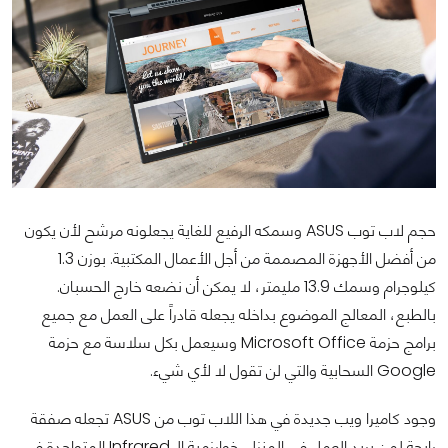
حجم لاب توب ASUS وسمكه الرفيع للغاية يجعلونه مرشح لأن يكون
من أفضل الأجهزة المصممة من أجل الأعمال المكتبية. بوزن 1.3
كيلوجرام وسمك 13.9 مليمتر، لا يمكن أن نضعه خارج الحسبان.
بالطبع، المعالج الموضوع بداخله يجعله قادراً على العمل مع جميع
برامج حزمة Microsoft Office وسيعمل بكل سلاسة مع حزمة
Google السحابية والتي لن تقول لا لأي شيء.
وجود كاميرا ويب جديدة في هذا اللاب توب من ASUS تجعله صفقة
رابحة لمن يريد العمل في المنزل. خوارزمية الـ Infrared المتواجدة في