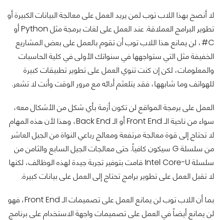
لا أنصح بهذا اللاب توب لمن يريد العمل على معالجة البيانات الكبيرة أو
تطوير البرامج العملاقة. عند العمل على لغات برمجة مثل Python أو
C#، لن يمانع هذا اللاب توب أن تقوم بالعمل على بعض المشاريع
الخفيفة مثل التي ستواجهها في سنواتك الأولى في كلية الحاسبات
والمعلومات، لكن إن كنت تنوي العمل على تطوير تطبيقات كبيرة
للهواتف وما شابهها، فقد يتلعثم أدائه مع مرور الوقت وأنت لا تشعر.
العمل على برمجة المواقع لن تكون أزمة بأي شكل من الأشكال معه،
سواء من ناحية الـ Front End أو الـ Back End، وهذا لأن هذه المهام
لا تحتاج إلى قوة معالجة مرتفعة ومعالج رباعي النواة من الجيل العاشر
من سلسلة G سيكون كافياً. حتى معالجات الجيل السابع والثامن من
سلسلة Intel Core-U قامت بتوفير تجربة جيدة لهذه الوظائف، لكنها
لا تقبل العمل على تطوير برامج تحتاج إلى العمل على بيانات كبيرة.
بما أن اللاب توب لن يمانع العمل على تصميمات الـ Front End، فهو
لن يمانع أيضاً في العمل على تصميمات واجهة الاستخدام على برنامج