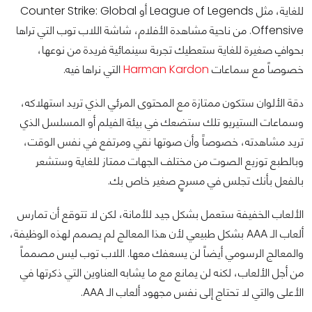
للغاية، مثل League of Legends أو Counter Strike: Global
Offensive. من ناحية مشاهدة الأفلام، شاشة اللاب توب التي تراها
بحوافٍ صغيرة للغاية ستعطيك تجربة سينمائية فريدة من نوعها،
خصوصاً مع سماعات
Harman Kardon
التي نراها فيه.
دقة الألوان ستكون ممتازة مع المحتوى المرئي الذي تريد استهلاكه،
وسماعات الستيريو تلك ستضعك في بيئة الفيلم أو المسلسل الذي
تريد مشاهدته، خصوصاً وأن صوتها نقي ومرتفع في نفس الوقت،
وبالطبع توزيع الصوت من مختلف الجهات ممتاز للغاية وستشعر
بالفعل بأنك تجلس في مسرحٍ صغير خاص بك.
الألعاب الخفيفة ستعمل بشكل جيد للأمانة، لكن لا تتوقع أن تمارس
ألعاب الـ AAA بشكل طبيعي لأن هذا المعالج لم يصمم لهذه الوظيفة،
والمعالج الرسومي أيضاً لن يسعفك معها. اللاب توب ليس مصمماً
من أجل الألعاب، لكنه لن يمانع مع ما يشابه العناوين التي ذكرتها في
الأعلى والتي لا تحتاج إلى نفس مجهود ألعاب الـ AAA.