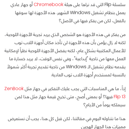
سلسلة Flip التي قد نراها على هيئة
Chromebook
أو جهاز عادي
يعمل بنظام تشغيل Windows الشهير. هذه الأجهزة لها سوقها
بالفعل، لكن من يفكر فيها في الأصل؟
من يفكر في هذه الأجهزة هو الشخص الذي يريد تجربة الأجهزة اللوحية،
لكنه لا زال يؤمن بأن هذه الأجهزة لن تأخذ مكان أجهزة اللاب توب
للأعمال المكتبية بشكلٍ عام، لكنه يفضل الأجهزة اللوحية نظراً لإمكانية
العمل معها من ناحية "إبداعية"، وفي نفس الوقت، لا يريد خسارة ما
يقدمه نظام تشغيل الـ Windows من ناحية تقديم تجربة أكثر شمولاً
بالنسبة لمستخدم أجهزة اللاب توب العادية.
إذاً، ما هي المناسبات التي يجب عليك التفكير في جهاز مثل
ZenBook
Flip 13
فيها؟ أو بمعنى أصح، متى تخرج قيمة جهاز مثل هذا لمن
سيملكه يوماً من الأيام؟
هذا ما نتناوله اليوم في مقالتنا، لكن قبل كل هذا، يجب أن نستعرض
مميزات هذا الجهاز الهجين.