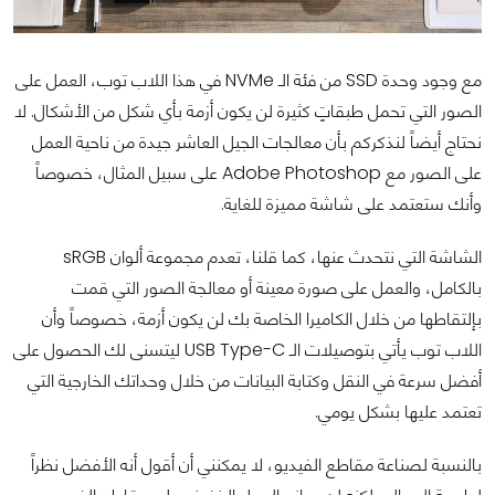
مع وجود وحدة SSD من فئة الـ NVMe في هذا اللاب توب، العمل على
الصور التي تحمل طبقاتٍ كثيرة لن يكون أزمة بأي شكل من الأشكال. لا
نحتاج أيضاً لنذكركم بأن معالجات الجيل العاشر جيدة من ناحية العمل
على الصور مع Adobe Photoshop على سبيل المثال، خصوصاً
وأنك ستعتمد على شاشة مميزة للغاية.
الشاشة التي نتحدث عنها، كما قلنا، تعدم مجموعة ألوان sRGB
بالكامل، والعمل على صورة معينة أو معالجة الصور التي قمت
بإلتقاطها من خلال الكاميرا الخاصة بك لن يكون أزمة، خصوصاً وأن
اللاب توب يأتي بتوصيلات الـ USB Type-C ليتسنى لك الحصول على
أفضل سرعة في النقل وكتابة البيانات من خلال وحداتك الخارجية التي
تعتمد عليها بشكل يومي.
بالنسبة لصناعة مقاطع الفيديو، لا يمكنني أن أقول أنه الأفضل نظراً