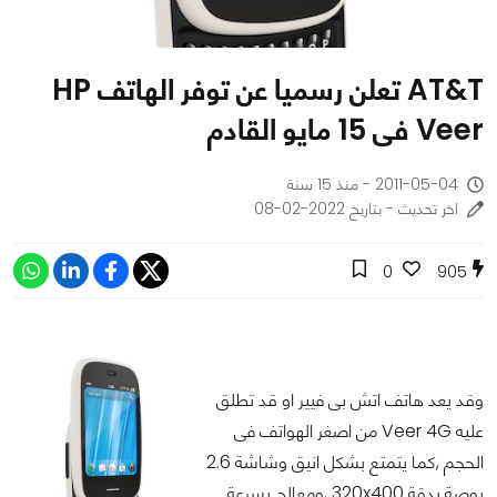
AT&T تعلن رسميا عن توفر الهاتف HP
Veer فى 15 مايو القادم
2011-05-04 - منذ 15 سنة
اخر تحديث - بتاريخ 2022-02-08
0
905
وقد يعد هاتف اتش بى فيير او قد تطلق
عليه Veer 4G من اصغر الهواتف فى
الحجم ,كما يتمتع بشكل انيق وشاشة 2.6
بوصة بدقة 320x400 ,ومعالج بسرعة