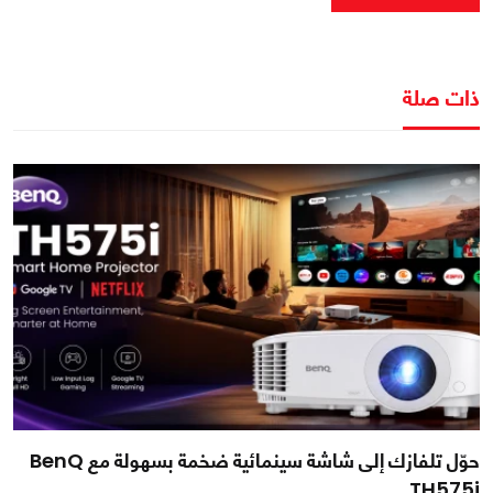
ذات صلة
حوّل تلفازك إلى شاشة سينمائية ضخمة بسهولة مع BenQ
TH575i