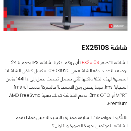
شاشة EX2510S
الشاشة الأصغر
EX2510S
تأتي وكما ذكرنا بشاشة IPS بحجم 24.5
بوصة بالتحديد. دقة الشاشة هي 1920×1080 بيكسل كباقي الشاشات
الموجهة لهذه الفئة ولكنها تأتي بمعدل تحديث يصل إلى 144Hz وزمن
استجابة 1ms. فيما يخص زمن الاستجابة فالشركة حددت أنه 1ms
MPRT أو 2ms GTG. تدعم الشاشة كذلك تقنية AMD FreeSync
Premium.
بالتأكيد المواصفات السابقة ممتازة بالنسبة للاعبين فماذا تقدم
الشاشة للمهتمين بجودة الصورة والألوان؟