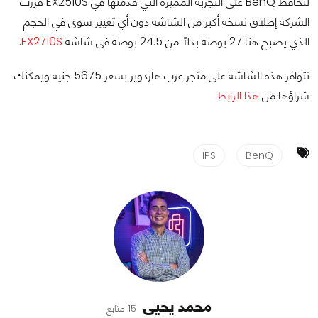
لتحافظ BenQ على التجربة المميزة التي قدمتها في EX2510S قررت
الشركة إطلاق نسخة أكبر من الشاشة دون أي تغيير سوى في الحجم
الذي يصبح هنا 27 بوصة بدلاً من 24.5 بوصة في شاشة
EX2710S
.
تتوافر هذه الشاشة على متجر عرب هاردوير بسعر 5675 جنيه ويمكنك
شراؤها من
هذا الرابط
.
IPS
BenQ
محمد يحيى
15 متابع