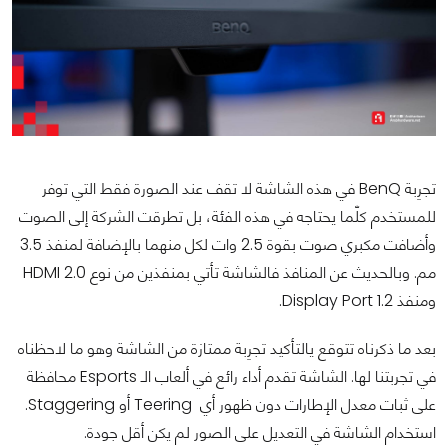
تجرِبة BenQ في هذه الشاشة لا تقف عند الصورة فقط التي توفر
للمستخدم كلّما يحتاجه في هذه الفئة، بل تطرقت الشركة إلى الصوت
وأضافت مكبري صوت بقوة 2.5 وات لكل منهما بالإضافة لمنفذ 3.5
مم. وبالحديث عن المنافذ فالشاشة تأتي بمنفذين من نوع HDMI 2.0
ومنفذ Display Port 1.2.
بعد ما ذكرناه تتوقع يالتأكيد تجرِبة ممتازة من الشاشة وهو ما لاحظناه
في تجربتنا لها. الشاشة تقدم أداء رائع في ألعاب الـ Esports محافظة
على ثبات معدل الإطارات دون ظهور أي Teering أو Staggering.
استخدام الشاشة في التعديل على الصور لم يكن أقل جودة.