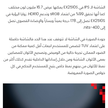
الشاشة الـ IPS في EX2510S يمكنها عرض 16.7 مليون لون مختلف
كما أنها تحقق 99% من اعتماد sRGB وتدعم HDR10. زوايا الرؤية في
EX2510S تصل إلى 178 درجة يميناً ويساراً والإضاءة القصوى تصل
إلى 400-nits.
جودة الصورة في الشاشة لا تتوقف عند هذا الحد فالشاشة حاصلة
على اعتماد TUV لتضمن للمستخدم انبعاث أقل كمية ممكنة من
الضوء الممكن, تجربة خالية من الوميض وتصحيح الألوان للمصابين
بعمى الألوان. الشاشة ومن خلال إعداداتها الداخلية تقدم كذلك أكثر من
نمط للألوان من بينهم نمط خاص يتيح للمستخدم التحكم في كل
خواص الصورة المعروضة.