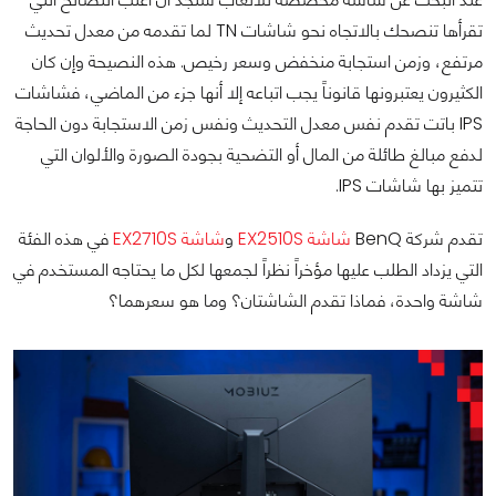
تقرأها تنصحك بالاتجاه نحو شاشات TN لما تقدمه من معدل تحديث
مرتفع، وزمن استجابة منخفض وسعر رخيص. هذه النصيحة وإن كان
الكثيرون يعتبرونها قانوناً يجب اتباعه إلا أنها جزء من الماضي، فشاشات
IPS باتت تقدم نفس معدل التحديث ونفس زمن الاستجابة دون الحاجة
لدفع مبالغ طائلة من المال أو التضحية بجودة الصورة والألوان التي
تتميز بها شاشات IPS.
تقدم شركة BenQ
شاشة EX2510S
و
شاشة EX2710S
في هذه الفئة
التي يزداد الطلب عليها مؤخراً نظراً لجمعها لكل ما يحتاجه المستخدم في
شاشة واحدة، فماذا تقدم الشاشتان؟ وما هو سعرهما؟