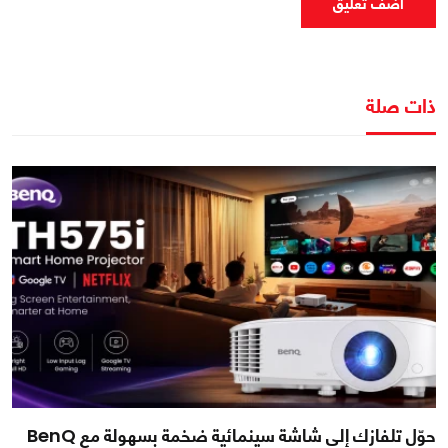
اضف تعليق
ذات صلة
حوّل تلفازك إلى شاشة سينمائية ضخمة بسهولة مع BenQ