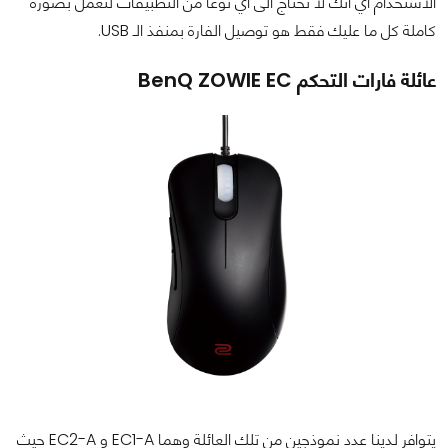
الاستخدام أي انك لا تحتاج الى أي نوعا من التطبيقات لتعمل بصورة
كاملة كل ما عليك فقط هو توصيل الفارة بمنفذ الـ USB.
عائلة فارات التحكم BenQ ZOWIE EC
يتوافر لدينا عدد نموذجين من تلك العائلة وهما EC1-A و EC2-A حيث