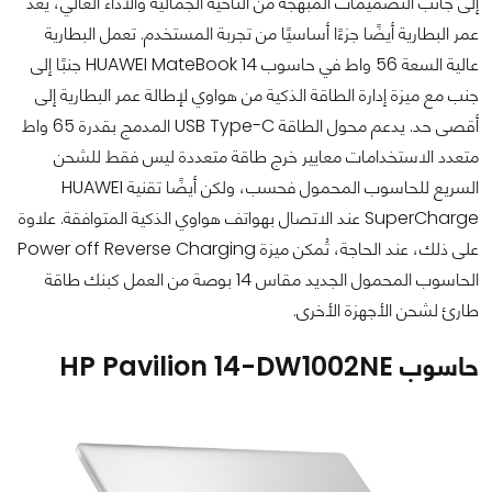
إلى جانب التصميمات المبهجة من الناحية الجمالية والأداء العالي، يعد
عمر البطارية أيضًا جزءًا أساسيًا من تجربة المستخدم. تعمل البطارية
عالية السعة 56 واط في حاسوب HUAWEI MateBook 14 جنبًا إلى
جنب مع ميزة إدارة الطاقة الذكية من هواوي لإطالة عمر البطارية إلى
أقصى حد. يدعم محول الطاقة USB Type-C المدمج بقدرة 65 واط
متعدد الاستخدامات معايير خرج طاقة متعددة ليس فقط للشحن
السريع للحاسوب المحمول فحسب، ولكن أيضًا تقنية HUAWEI
SuperCharge عند الاتصال بهواتف هواوي الذكية المتوافقة. علاوة
على ذلك، عند الحاجة، تُمكن ميزة Power off Reverse Charging
الحاسوب المحمول الجديد مقاس 14 بوصة من العمل كبنك طاقة
طارئ لشحن الأجهزة الأخرى.
حاسوب HP Pavilion 14-DW1002NE