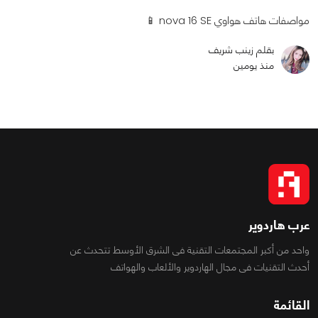
مواصفات هاتف هواوي nova 16 SE 📱
بقلم زينب شريف
منذ يومين
عرب هاردوير
واحد من أكبر المجتمعات التقنية فى الشرق الأوسط تتحدث عن
أحدث التقنيات فى مجال الهاردوير والألعاب والهواتف
القائمة