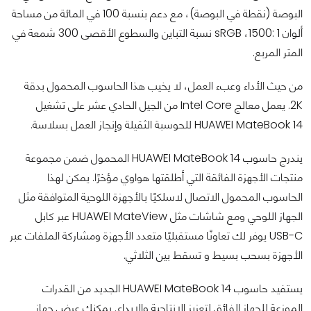
البوصة (نقطة في البوصة)، مع دعم بنسبة 100 في المائة من مساحة
ألوان sRGB ،1500: 1 نسبة التباين والسطوع الأقصى 300 شمعة في
المتر المربع.
من حيث الأداء وعبء العمل، لا يخيب هذا الحاسوب المحمول بدقة
2K. يعمل معالج Intel Core من الجيل الحادي عشر على تشغيل
HUAWEI MateBook 14 للحوسبة الثقيلة وإنجاز العمل بسلاسة.
يندرج حاسوب HUAWEI MateBook 14 المحمول ضمن مجموعة
منتجات الأجهزة الفائقة التي أطلقتها هواوي مؤخرًا. يمكن لهذا
الحاسوب المحمول الاتصال لاسلكيًا بالأجهزة اللوحية المتوافقة مثل
الجهاز اللوحي ومع شاشات مثل HUAWEI MateView عبر كابل
USB-C يوفر لك تعاونًا مستقبليًا متعدد الأجهزة ومشاركة الملفات عبر
الأجهزة بسحب بسيط و تسقط بين الثلاثي.
يستفيد حاسوب HUAWEI MateBook 14 الجديد من القدرات
الموزعة للجهاز الفائق لتعزيز الإنتاجية والإبداع. يمكنك عرض جهاز