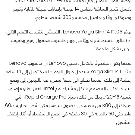
بوصة تعمل باللمس مع دقة شاشة FHD+ بكثافة 1920 × 1080
بكسل. تتميز الشاشة مقاس 14 بوصة بإطارات نحيفة للغاية وتوفر
وضوحًا وألوانًا وتفاصيل مذهلة و300 شمعة سطوع.
يوفر Lenovo Yoga Slim 14 ITL05، المُحسَّن بتقنيات التعلم الآلي،
أداءً فائق الاستجابة وبديهيًا في جهاز حاسوب محمول رفيع وخفيف
الوزن بشكل ملحوظ.
عندما يكون مشحونًا بالكامل، تدعي Lenovo أن حاسوب Lenovo
Yoga Slim 14 ITL05 سيعمل طوال اليوم - لمدة تصل إلى 14 ساعة.
إضافة إلى ذلك، عندما تحتاج إلى دفعة شحن، قم بالتبديل إلى وضع
التبريد الذكي، المصمم بشكل مشترك مع Intel، لعمر بطارية إضافي
بنسبة 15-20٪. بدلاً من ذلك، ميزة Rapid Charge Pro، التي
تعيدك إلى 80٪ من سعته في غضون ساعة. يمكن شحن بطارية 60.7
واط حتى 50 بالمائة في 30 دقيقة في وضع الاستعداد أو أثناء إيقاف
التشغيل.