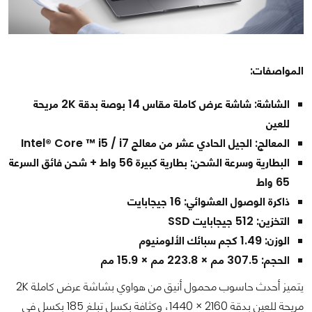
المواصفات:
الشاشة: شاشة عرض كاملة مقاس 14 بوصة بدقة 2K مريحة
للعين
المعالج: الجيل الحادي عشر من معالج Intel® Core ™ i5 / i7
البطارية وسرعة الشحن: بطارية كبيرة 56 واط + شحن فائق السرعة
65 واط
ذاكرة الوصول العشوائي: 16 جيجابايت
التخزين: 512 جيجابايت SSD
الوزن: 1.49 كجم سبائك الألومنيوم
الحجم: 307.5 مم × 223.8 مم × 15.9 مم
يتميز أحدث حاسوب محمول أنيق من هواوي بشاشة عرض كاملة 2K
مريحة للعين بدقة 2160 × 1440، وكثافة بكسل تبلغ 185 بكسل في