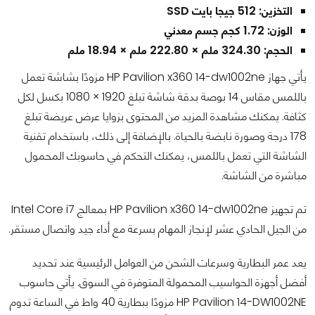
التخزين: 512 جيجا بايت SSD
الوزن: 1.72 كجم جسم معدني
الحجم: 324.30 ملم × 222.80 ملم × 18.94 ملم
يأتي جهاز HP Pavilion x360 14-dw1002ne مزودًا بشاشة تعمل
باللمس مقاس 14 بوصة بدقة شاشة تبلغ 1920 × 1080 بكسل لكل
كثافة. يمكنك مشاهدة المزيد من المحتوى بزوايا عرض عريضة تبلغ
178 درجة وصورة نابضة بالحياة. بالإضافة إلى ذلك، باستخدام تقنية
الشاشة التي تعمل باللمس، يمكنك التحكم في حاسوبك المحمول
مباشرة من الشاشة.
تم تجهيز HP Pavilion x360 14-dw1002ne بمعالج Intel Core i7
من الجيل الحادي عشر لإنجاز المهام بسرعة مع أداء جيد واتصال مستقر.
يعد عمر البطارية وسرعات الشحن من العوامل الرئيسية عند تحديد
أفضل أجهزة الحواسيب المحمولة المتوفرة في السوق. يأتي حاسوب
HP Pavilion 14-DW1002NE مزودًا ببطارية 40 واط في الساعة تدوم