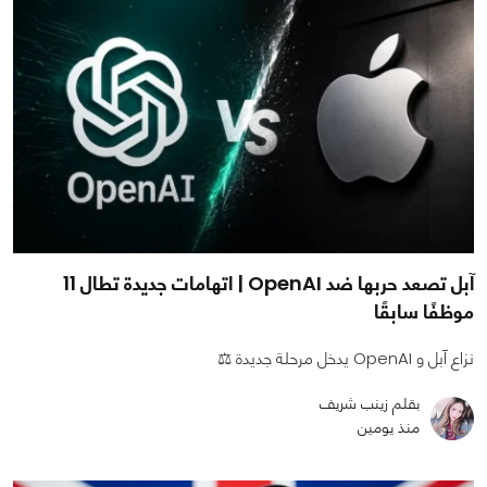
آبل تصعد حربها ضد OpenAI | اتهامات جديدة تطال 11
موظفًا سابقًا
نزاع آبل و OpenAI يدخل مرحلة جديدة ⚖️
بقلم زينب شريف
منذ يومين