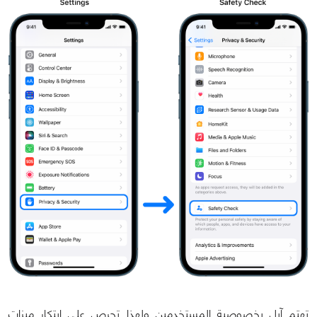
تهتم آبل بخصوصية المستخدمين ولهذا تحرص على ابتكار ميزات