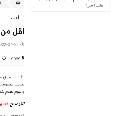
ا
قليلاً) مثل:
ألعاب
أقل من 10 دولار: أقوى عروض وخصومات متجر بلايستيشن في مكان و
2022-04-22 - منذ 4 سنو
9989
بجانب خصومات شه
واليوم نُقدم لك
للتوضيح:
خصومات الربيع 