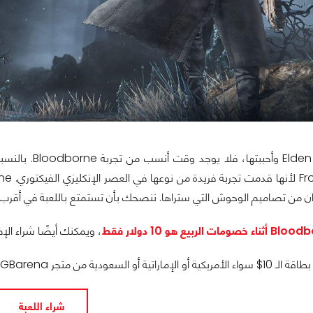
دان من تصاميم الوحوش التي ستراها. ننصحك بأن تستمتع باللعبة في أقرب
، ويمكنك أيضًا شراء الإضافة الخاصة بها  Hunters
 يقدم الآن عرضاً مميزاً إذا استخدمتم البرومو كود الخاص!
شراء اللعبة