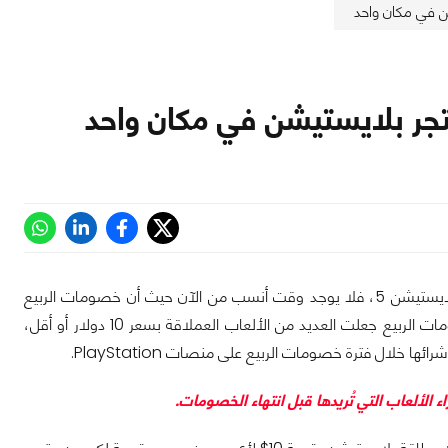
إذا كنت تنوي ملء مكتبتك بمجموعة من الألعاب القوية على منصتي بلايستيشن 4 و بلايستيشن 5، فلا يوجد وقت أنسب من الآن حيث أن خصومات الربيع
بيع جعلت العديد من الألعاب العملاقة بسعر 10 دولار
أو أقل،
ئها خلال فترة خصومات الربيع على منصات PlayStation.