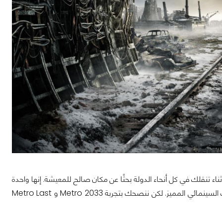
قات أثناء تنقلك في كل أنحاء الدولة بحثًا عن مكان صالح للمعيشة. إنها واحدة
من أفضل تجارب منظور الشخص الأول القصصية التي تجمع بين الأكشن، الدراما، والرعب السينمائي المميز. لكن ننصحك بتجربة Metro 2033 و Metro Last