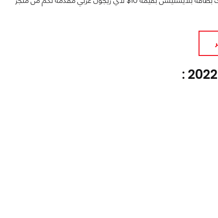
) للحصول على خصم مباشر عند شرائك بطاقة بلايستيشن بقيمة 10$ لأي ريجون عربي مقدمة لكم من متجر