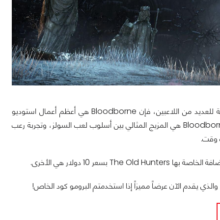
إذا لعبت Elden Ring وأحببتها، فلا يوجد وقت أنسب من تجربة Bloodborne. بالنسبة للعديد من اللاعبين، فإن Bloodborne هي أعظم أعمال استوديو
From Software لأنها قدمت تجربة فريدة من نوعها في العصر الإنكليزي الفيكتوري. Bloodborne هي المزيج المثالي بين أسلوب لعب السولز، وتجربة رعب
 وقت.
The Old بسعر 10 دولار هي الأخرى.