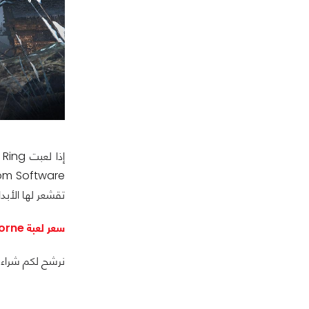
تقشعر لها الأب
سعر لعبة Bloodborne أثناء خصومات الربيع هو 10 دولار فقط
نرشح لكم شراء بطاقة الـ 10$ سواء الأمريكية أو الإماراتية أو السعودية من متجر GBarena والذي