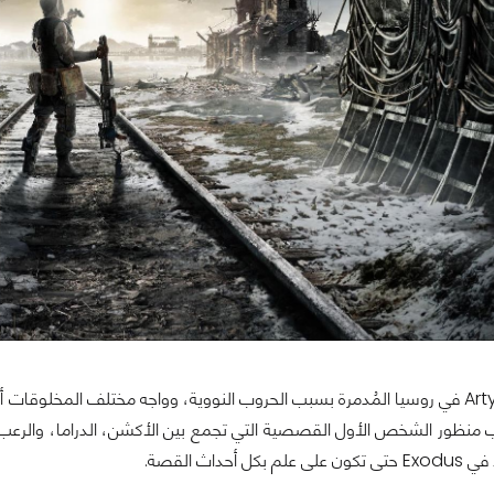
أكمل رحلة Artyom في روسيا المُدمرة بسبب الحروب النووية، وواجه مختلف المخلو