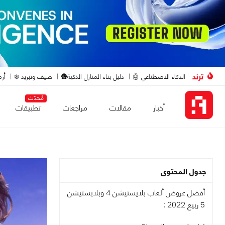
ترند
الذكاء الاصطناعي 🤖
دليل بناء المنازل الذكية🛖
صيف وتبريد ❄️
أزم
مُحدّث
أخبار
مقالات
مراجعات
تطبيقات
جدول المحتوى
أفضل عروض ألعاب بلايستيشن 4 وبلايستيشن
5 ربيع 2022 :