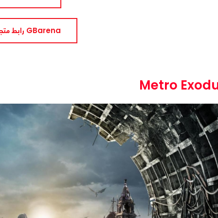
رابط متجر GBarena