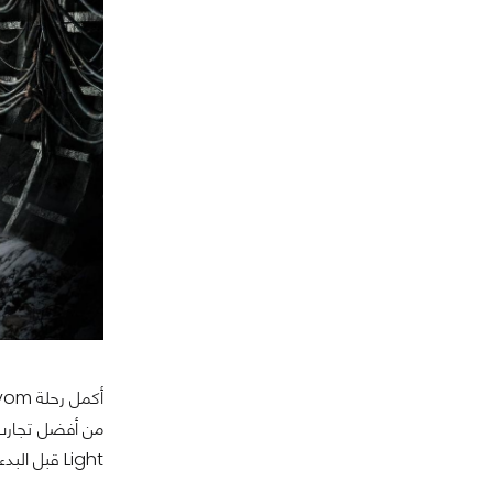
Light قبل البدء في Exodus حتى تكون على علم بكل أحداث القصة.