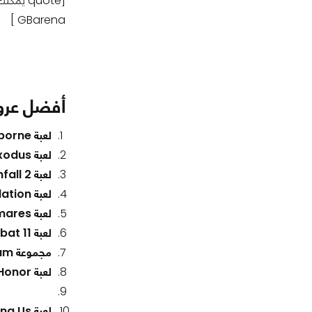
[quote يمكنك الآن إستعمال برومو كود: (
GBarena ]
أفضل عروض ألعاب 
لعبة Bloodborne
لعبة Metro Exodus
لعبة Titanfall 2
لعبة Alien: Isolation
لعبة Little Nightmares
لعبة Mortal Kombat 11
مجموعة Batman Arkham
لعبة For Honor
لعبة Among Us