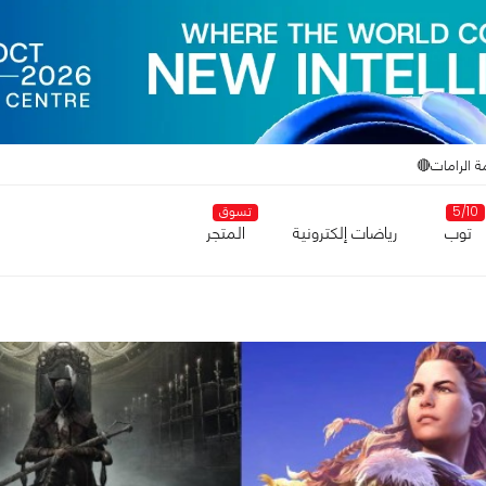
ة الرامات🔴
5/10
تسوق
توب
رياضات إلكترونية
المتجر