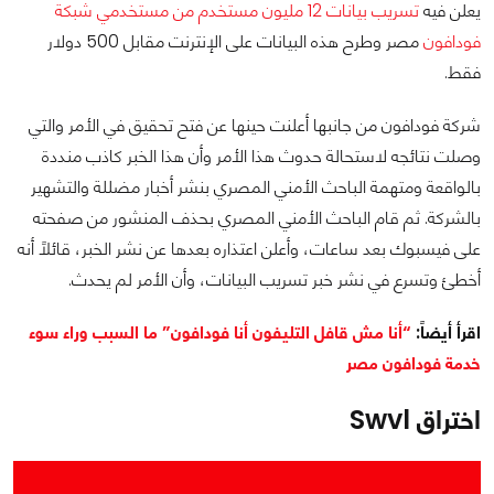
يعلن فيه
تسريب بيانات 12 مليون مستخدم من مستخدمي شبكة
فودافون
مصر وطرح هذه البيانات على الإنترنت مقابل 500 دولار
فقط.
شركة فودافون من جانبها أعلنت حينها عن فتح تحقيق في الأمر والتي
وصلت نتائجه لاستحالة حدوث هذا الأمر وأن هذا الخبر كاذب منددة
بالواقعة ومتهمة الباحث الأمني المصري بنشر أخبار مضللة والتشهير
بالشركة. ثم قام الباحث الأمني المصري بحذف المنشور من صفحته
على فيسبوك بعد ساعات، وأعلن اعتذاره بعدها عن نشر الخبر، قائلاً أنه
أخطئ وتسرع في نشر خبر تسريب البيانات، وأن الأمر لم يحدث.
اقرأ أيضاً:
“أنا مش قافل التليفون أنا فودافون” ما السبب وراء سوء
خدمة فودافون مصر
اختراق Swvl