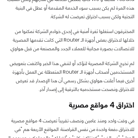
هذه المرة لم يكن بسبب سوء الخدمة المقدمة أو عطل في البنية
التحتية ولكن بسبب اختراق تعرضت له الشركة.
المخترقون استغلوا ثغرة أمنية في إحدى خوادم الشركة تمكنوا من
خلالها لاختراق بعض أجهزة الـ Router التي كانت تقدمها المصرية
للاتصالات بصورة مجانية للعملاء الجدد والمصنعة من قبل هواوي.
لم تخرج الشركة المصرية لتؤكد أو لتنفي هذا الخبر واكتفت بتعويض
المستخدمين أصحاب أجهزة الـ Router المتعطلة عن العمل بأجهزة
أخرى فيما أعلنت هواوي بشكل رسمي أن هذا الإصدار قد تعرض
للاختراق ونصحت مستخدميه بالترقية إلى إصدار آخر.
اختراق 4 مواقع مصرية
في وقت واحد ومنذ عامين ونصف تقريباً تعرضت 4 مواقع مصرية
للاختراق دفعة واحدة من نفس القراصنة. المواقع الأربعة هم "في
الجول", "في الفن", "كونتاكت كارز" و "اخبارك" والمملوكين جميعهم إلى