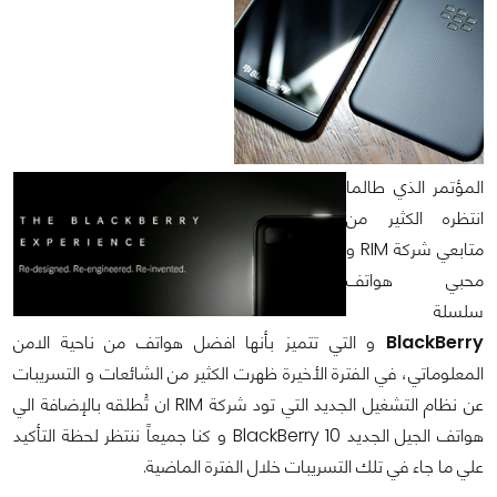
المؤتمر الذي طالما
انتظره الكثير من
متابعي شركة
RIM
و
محبي هواتف
سلسلة
BlackBerry
و التي تتميز بأنها افضل هواتف من ناحية الامن
المعلوماتي، في الفترة الأخيرة ظهرت الكثير من الشائعات و التسريبات
عن نظام التشغيل الجديد التي تود شركة
RIM
ان تُطلقه بالإضافة الي
هواتف الجيل الجديد
BlackBerry 10
و كنا جميعاً ننتظر لحظة التأكيد
علي ما جاء في تلك التسريبات خلال الفترة الماضية.