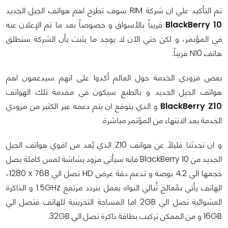
تم التأكيد علي ان شركة
RIM
سوف تطرح اهم هواتف الجيل الجديد
BlackBerry 10
قريباً بالأسواق و خصوصاً بعد ما تم الإعلان عنه
في المؤتمر، و لكن حتي الآن لا يوجد ما يثبت بأن الشركة ستطلق
هاتف
N10
قريباً.
بعض مزودي الخدمة حول العالم أكدوا على انهم سيدعمون اهم
هواتف الجيل الجديد و بالطبع سيكون في مقدمة تلك الهواتف
BlackBerry Z10
و الذي يتوقع ان يتم دعمه عبر الكثير من مزودي
الخدمة بعد الانتهاء من المؤتمر مباشرة.
و ان تحدثنا قليلاً عن هواتف
Z10
الذي يُعد من اقوي هواتف الجيل
الجديد من
BlackBerry 10
فانه سيأتي مزود بشاشة لمس كاملة يصل
حجمها الي
4.2
بوصة و تدعم دقة عرض
HD
تصل الي
1280 x 768
،
الهاتف يأتي بمُعالج ثُنائي النواه يعمل بتردد مرتفع
1.5GHz
و الذاكرة
العشوائية تصل الي
2GB
اما المساحة التخزينية للهاتف فتصل الي
16GB
و من الممكن تركيب بطاقة ذاكرة تصل الي
32GB
.