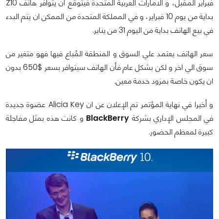
فبراير المقبل، و الامارات العربية المتحدة فيتوقع ان يتوافر هاتف
Z10
بداية من يوم 10 فبراير، و في المملكة المتحدة من الممكن ان يتم البدء
في بيع الهاتف بداية من اليوم 31 من يناير.
سعر الهاتف يعتمد علي السوق و المنطقة المُباع فيها فهو متغير من
سوق الي اخر و لكن بشكل عام فأن الهاتف سيتوافر بسعر
650$
بدون
ان يكون خاصة بمزود خدمة معين.
و أخيرا في نهاية المؤتمر تم الإعلان عن ان
Alicia Key
عضوة جديدة
في المجلس الإداري بشركة
BlackBerry
و كانت هذه بمثل مفاجئة
كبيرة لمعظم الحضور.