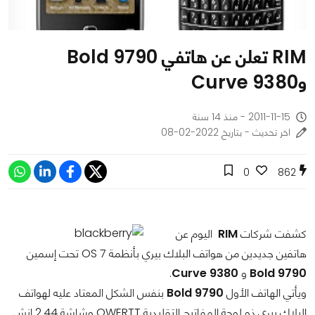
RIM تعلن عن هاتفي Bold 9790
وCurve 9380
2011-11-15 - منذ 14 سنة
اخر تحديث - بتاريخ 2022-02-08
0
862
كشفت شركات
RIM
اليوم عن
هاتفين جديدين من هواتف البلاك بيري بأنظمة OS 7 تحت إسمين
Bold 9790
و
Curve 9380
.
ويأتي الهاتف الأول
Bold 9790
بنفس الشكل المعتاد عليه لهواتف
البلاك بيري ذو لوحة المفاتيح التقليدية QWERTT وشاشة 2.44 انش