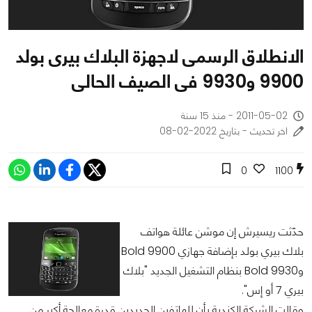
الانطلاق الرسمى لاجهزة البلاك بيرى بولد
9900 و9930 فى الصيف الحالى
2011-05-02 - منذ 15 سنة
اخر تحديث - بتاريخ 2022-02-08
0
1100
حدّثت ريسيرش إن موشن عائلة هواتف
بلاك بيري بولد بإضافة جهازي Bold 9900
وBold 9930 بنظام التشغيل الجديد "بلاك
بيري 7 أو إس".
وقالت الشركة الكندية بأن للهاتفين الجديدين قدرة معالجة أكبر من