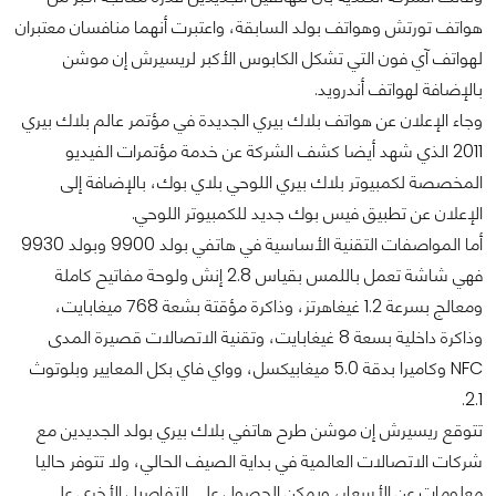
هواتف تورتش وهواتف بولد السابقة، واعتبرت أنهما منافسان معتبران
لهواتف آي فون التي تشكل الكابوس الأكبر لريسيرش إن موشن
بالإضافة لهواتف أندرويد.
وجاء الإعلان عن هواتف بلاك بيري الجديدة في مؤتمر عالم بلاك بيري
2011 الذي شهد أيضا كشف الشركة عن خدمة مؤتمرات الفيديو
المخصصة لكمبيوتر بلاك بيري اللوحي بلاي بوك، بالإضافة إلى
الإعلان عن تطبيق فيس بوك جديد للكمبيوتر اللوحي.
أما المواصفات التقنية الأساسية في هاتفي بولد 9900 وبولد 9930
فهي شاشة تعمل باللمس بقياس 2.8 إنش ولوحة مفاتيح كاملة
ومعالج بسرعة 1.2 غيغاهرتز، وذاكرة مؤقتة بشعة 768 ميغابايت،
وذاكرة داخلية بسعة 8 غيغابايت، وتقنية الاتصالات قصيرة المدى
NFC وكاميرا بدقة 5.0 ميغابيكسل، وواي فاي بكل المعايير وبلوتوث
2.1.
تتوقع ريسيرش إن موشن طرح هاتفي بلاك بيري بولد الجديدين مع
شركات الاتصالات العالمية في بداية الصيف الحالي، ولا تتوفر حاليا
معلومات عن الأسعار، ويمكن الحصول على التفاصيل الأخرى على