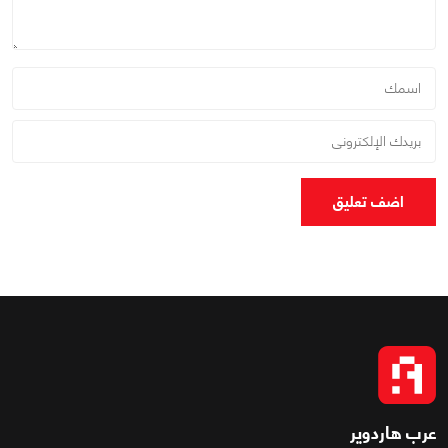
اضف تعليق
عرب هاردوير