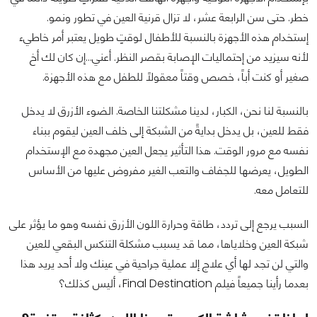
خطر. حتى سن الرابعة عشر، لا تزال قرنية العين في تطور ونمو.
إستخدام هذه الأجهزة بالنسبة للأطفال لوقتٍ طويل يعتبر أمر خاطيء
لأنه سيزيد من إحتماليات الإصابة بقصر النظر. أعني...إن كان لك أخ
صغير أو كنت أباً، خصص وقتاً معقولاً للطفل مع هذه الأجهزة.
بالنسبة لنا نحن، الكبار، لدينا مشكلتنا الخاصة. الضوء الأزرق لا يدخل
فقط للعين، بل يدخل بدايةً من الشبكة إلى خلف العين ليقوم ببناء
نفسه مع مرور الوقت. هذا التأثير يجعل العين مجهدة مع الإستخدام
الطويل، يعرضها للجفاف والتعب الغير مفروض عليها من الأساس
للتعامل معه.
السبب يرجع إلى تردد، طاقة وحرارة اللون الأزرق نفسه وهو ما يؤثر على
شبكة العين وخلاياها، مما قد يسبب مشكلة التنكس البقعي للعين
والتي لن تجد لها أي علاج إلا عملية جراحية في عينك ولا أحد يريد هذا
بعدما رأينا جميعاً فيلم Final Destination، أليس كذلك؟