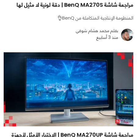
مراجعة شاشة BenQ MA270S | دقة لونية لا مثيل لها
المنظومة الإنتاجية المتكاملة من BenQ👌
بقلم محمد هشام شوقي
منذ 3 أسابيع
مراجعة شاشة BenQ MA270UP | الاختيار الأمثل لأجهزة