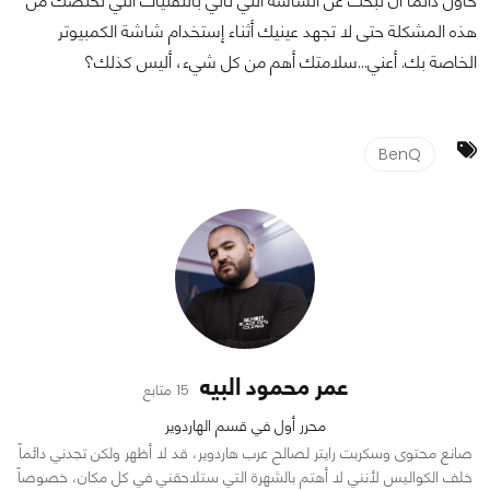
حاول دائماً أن تبحث عن الشاشة التي تأتي بالتقنيات التي تخلصك من
هذه المشكلة حتى لا تجهد عينيك أثناء إستخدام شاشة الكمبيوتر
الخاصة بك. أعني...سلامتك أهم من كل شيء، أليس كذلك؟
BenQ
عمر محمود البيه
15 متابع
محرر أول في قسم الهاردوير
صانع محتوى وسكربت رايتر لصالح عرب هاردوير، قد لا أظهر ولكن تجدني دائماً
خلف الكواليس لأنني لا أهتم بالشهرة التي ستلاحقني في كل مكان، خصوصاً