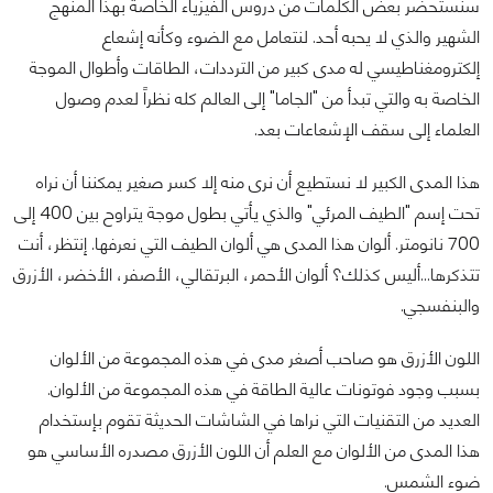
سنستحضر بعض الكلمات من دروس الفيزياء الخاصة بهذا المنهج
الشهير والذي لا يحبه أحد. لنتعامل مع الضوء وكأنه إشعاع
إلكترومغناطيسي له مدى كبير من الترددات، الطاقات وأطوال الموجة
الخاصة به والتي تبدأ من "الجاما" إلى العالم كله نظراً لعدم وصول
العلماء إلى سقف الإشعاعات بعد.
هذا المدى الكبير لا نستطيع أن نرى منه إلا كسر صغير يمكننا أن نراه
تحت إسم "الطيف المرئي" والذي يأتي بطول موجة يتراوح بين 400 إلى
700 نانومتر. ألوان هذا المدى هي ألوان الطيف التي نعرفها. إنتظر، أنت
تتذكرها...أليس كذلك؟ ألوان الأحمر، البرتقالي، الأصفر، الأخضر، الأزرق
والبنفسجي.
اللون الأزرق هو صاحب أصغر مدى في هذه المجموعة من الألوان
بسبب وجود فوتونات عالية الطاقة في هذه المجموعة من الألوان.
العديد من التقنيات التي نراها في الشاشات الحديثة تقوم بإستخدام
هذا المدى من الألوان مع العلم أن اللون الأزرق مصدره الأساسي هو
ضوء الشمس.