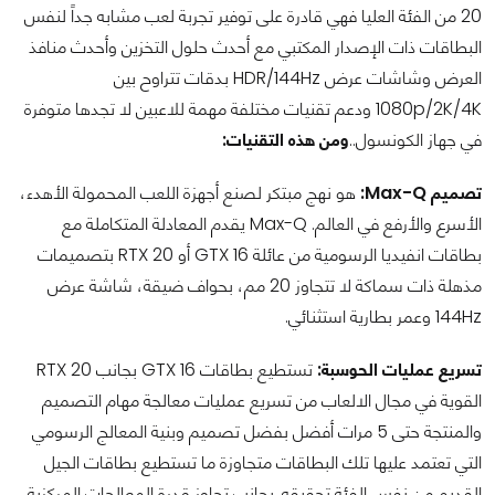
20 من الفئة العليا فهي قادرة على توفير تجربة لعب مشابه جداً لنفس
البطاقات ذات الإصدار المكتبي مع أحدث حلول التخزين وأحدث منافذ
العرض وشاشات عرض HDR/144Hz بدقات تتراوح بين
1080p/2K/4K ودعم تقنيات مختلفة مهمة للاعبين لا تجدها متوفرة
في جهاز الكونسول..
ومن هذه التقنيات:
تصميم Max-Q:
هو نهج مبتكر لصنع أجهزة اللعب المحمولة الأهدء،
الأسرع والأرفع في العالم. Max-Q يقدم المعادلة المتكاملة مع
بطاقات انفيديا الرسومية من عائلة GTX 16 أو RTX 20 بتصميمات
مذهلة ذات سماكة لا تتجاوز 20 مم، بحواف ضيقة، شاشة عرض
144Hz وعمر بطارية استثنائي.
تسريع عمليات الحوسبة:
تستطيع بطاقات GTX 16 بجانب RTX 20
القوية في مجال الالعاب من تسريع عمليات معالجة مهام التصميم
والمنتجة حتى 5 مرات أفضل بفضل تصميم وبنية المعالج الرسومي
التي تعتمد عليها تلك البطاقات متجاوزة ما تستطيع بطاقات الجيل
القديم من نفس الفئة تحقيقه, بجانب تجاوز قدرة المعالجات المركزية