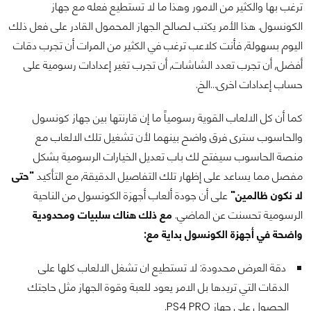
ترغب بها والكثير من الامور وهذا ما لا تستطيع فعله مع جهاز
الكونسول. هذا الأمر يكتب لصالح الجهاز المحمول القادر على فعل ذلك
اليوم بسهولة, فأنت كلاعب ترغب في الكثير من المرات أن تجرب دقات
أفضل, أن تجرب تعدد الشاشات, أن تجرب تغير إعدادات رسومية على
حساب إعدادات اخرى...الخ.
كما أن كل الالعاب القوية رسومياً ما إن قارنتها بين جهاز كونسول
والحاسوب سترى فرق واضح بينهما لأن تشغيل تلك الالعاب مع
منصة الحاسوب سيفتح لك باب تعديل الخيارات الرسومية بشكل
مفصل مما يساعد على إظهار تلك التفاصيل الدقيقة, مع التأكيد
"حتى
لا نكون ظالمين"
على أن جودة ألعاب أجهزة الكونسول من الناحية
الرسومية تحسنت عن الماضي.
مع ذلك هناك سلبيات ومحدودية
واضحة في أجهزة الكونسول بداية مع:
دقة العرض محدودة: لا تستطيع ان تشغل الالعاب كلها على
الدقات التي تريدها بل الامر يعود للعبة وقوة الجهاز مثل حاجتك
الحصول على جهاز PS4 PRO.