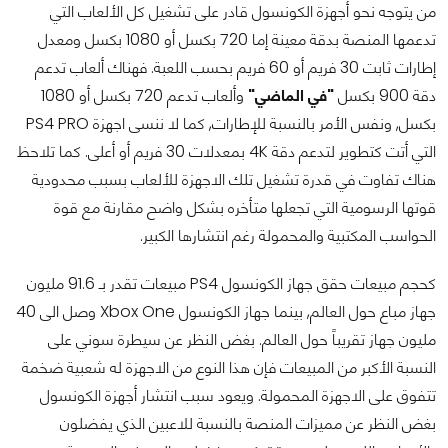
من يتوجه نحو أجهزة الكونسول قادر على تشغيل كل الألعاب التي
تدعمها المنصة بدقة معينة إما 720 بكسل أو 1080 بكسل ومعدل
إطارات ثابت 30 فريم أو 60 فريم بحسب اللعبة. فهناك ألعاب تدعم
دقة 900 بكسل
"في الماضي"
وألعاب تدعم 720 بكسل أو 1080
بكسل, ونفس الأمر بالنسبة للإطارات, كما لا ننسى اجهزة PS4 PRO
التي أتت كتطوير لتدعم دقة 4K بمعدلات 30 فريم أو أعلى. كما تلاحظ
هناك تفاوت في قدرة تشغيل تلك الاجهزة للألعاب بسبب محدودية
قوتها الرسومية التي تجعلها متأخره بشكل واضح مقارنة مع قوة
الحواسب المكتبية والمحمولة رغم انتشارها الكبير.
كحجم مبيعات حقق جهاز الكونسول PS4 مبيعات تقدر بـ 91.6 مليون
جهاز مباع حول العالم, بينما جهاز الكونسول Xbox One وصل الى 40
مليون جهاز تقريباً حول العالم. بغض النظر عن سيطرة سوني على
النسبة الأكبر من المبيعات فإن هذا النوع من الاجهزة له شعبية ضخمة
تتفوق على الاجهزة المحمولة. ويعود سبب انتشار أجهزة الكونسول
بغض النظر عن مميزات المنصة بالنسبة للاعبين الذي يفضلون