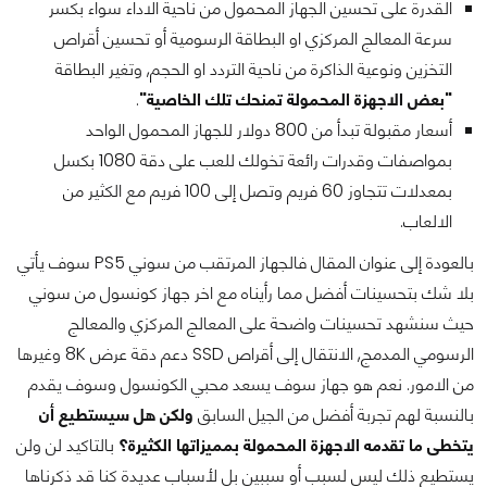
القدرة على تحسين الجهاز المحمول من ناحية الاداء سواء بكسر
سرعة المعالج المركزي او البطاقة الرسومية أو تحسين أقراص
التخزين ونوعية الذاكرة من ناحية التردد او الحجم, وتغير البطاقة
"بعض الاجهزة المحمولة تمنحك تلك الخاصية"
.
أسعار مقبولة تبدأ من 800 دولار للجهاز المحمول الواحد
بمواصفات وقدرات رائعة تخولك للعب على دقة 1080 بكسل
بمعدلات تتجاوز 60 فريم وتصل إلى 100 فريم مع الكثير من
الالعاب.
بالعودة إلى عنوان المقال فالجهاز المرتقب من سوني PS5 سوف يأتي
بلا شك بتحسينات أفضل مما رأيناه مع اخر جهاز كونسول من سوني
حيث سنشهد تحسينات واضحة على المعالج المركزي والمعالج
الرسومي المدمج, الانتقال إلى أقراص SSD دعم دقة عرض 8K وغيرها
من الامور. نعم هو جهاز سوف يسعد محبي الكونسول وسوف يقدم
بالنسبة لهم تجربة أفضل من الجيل السابق
ولكن هل سيستطيع أن
يتخطى ما تقدمه الاجهزة المحمولة بمميزاتها الكثيرة؟
بالتاكيد لن ولن
يستطيع ذلك ليس لسبب أو سببين بل لأسباب عديدة كنا قد ذكرناها