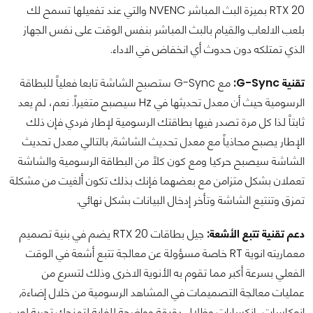
RTX 20 بميزة البث المباشر NVENC والتي عند تفعيلها تسمح لك
بلعب الالعاب والقيام بالبث المباشر بنفس الوقت على نفس الجهاز
الذي تمتلكه دون حدوث أي انخفاض في الاداء.
تقنية G-Sync:
مع G-Sync ستصبح الشاشة تابعا فعلياً للبطاقة
الرسومية حيث أن معدل تحديثها في Hz سيصبح متغيراً. نعم، لم يعد
ثابتاً لذا كل مرة تصدر فيها بطاقتك الرسومية لإطار فردي فإن ذلك
الإطار يصبح محاذياً مع معدل تحديث الشاشة, بالتالي معدل تحديث
الشاشة سيصبح حركيا ومع كون كلاً من البطاقة الرسومية والشاشة
تعملان بشكل متزامن مع بعضهما فإنك بذلك تكون ألغيت من مشكلة
تمزق وتنتيع الشاشة وتأخر إدخال البيانات بشكل نهائي.
دعم تقنية تتبع الأشعة:
جيل بطاقات RTX 20 يضم في بنية تصميم
معماريته انوية RT خاصة مسؤولة عن معالجة تتبع أشعة في الوقت
الفعلي بسرعة أكبر مما تقوم به الأنوية الاخرى وذلك لتسرع من
عمليات معالجة التصميمات في المشاهد الرسومية من خلال إضاءة,
انعكاسات، انكسارات وظلال دقيقة وواضحة للغاية لتمنحك تجربة لعب