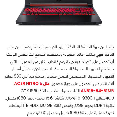
بينما من جهة التكلفة المالية فأجهزة الكونسول ترتفع كفتها من هذه
الناحية فهي بتكلفة مالية مقبولة ومنخفضة تسمح لك بنفس الوقت
أن تحصل على تجربة لعبة جيدة رغم فقدان الكثير من المميزات التي
نراها مع الاجهزة المحمولة المخصصة للاعبين. لكن تذكر أن أسعار
الاجهزة المحمولة المخصص لاعبين متنوعة, بمبلغ يبدأ من 830 دولار
أنت قادر على الحصول على جهاز محمول
مثل ACER NITRO 5
AN515-54-51M5
القادم بمواصفات: بطاقة GTX 1650
4GBمعالج Core i5-9300H, شاشة 15.6 بوصة بدقة 1080 بكسل,
ذاكرة DDR4 بحجم 8GB, وقرص 1TB HDD, 128 GB SSD ليمنحك
تجربة ممتازة على دقة 1080 بكسل بمعدل 60 فريم مع