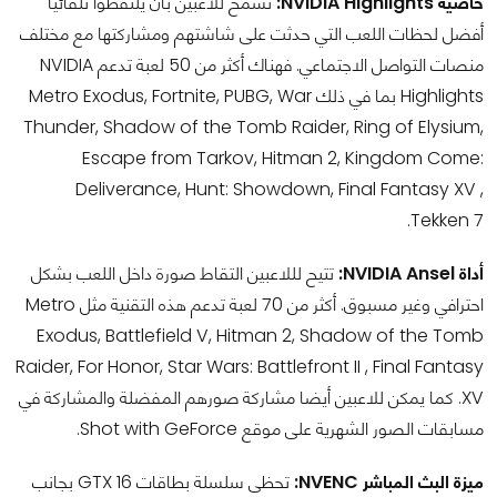
خاصية NVIDIA Highlights:
تسمح للاعبين بأن يلتقطوا تلقائيا
أفضل لحظات اللعب التي حدثت على شاشتهم ومشاركتها مع مختلف
منصات التواصل الاجتماعي. فهناك أكثر من 50 لعبة تدعم NVIDIA
Highlights بما في ذلك Metro Exodus, Fortnite, PUBG, War
Thunder, Shadow of the Tomb Raider, Ring of Elysium,
Escape from Tarkov, Hitman 2, Kingdom Come:
Deliverance, Hunt: Showdown, Final Fantasy XV ,
Tekken 7.
أداة NVIDIA Ansel:
تتيح لللاعبين التقاط صورة داخل اللعب بشكل
احترافي وغير مسبوق. أكثر من 70 لعبة تدعم هذه التقنية مثل Metro
Exodus, Battlefield V, Hitman 2, Shadow of the Tomb
Raider, For Honor, Star Wars: Battlefront II , Final Fantasy
XV. كما يمكن للاعبين أيضا مشاركة صورهم المفضلة والمشاركة في
مسابقات الصور الشهرية على موقع Shot with GeForce.
ميزة البث المباشر NVENC:
تحظى سلسلة بطاقات GTX 16 بجانب