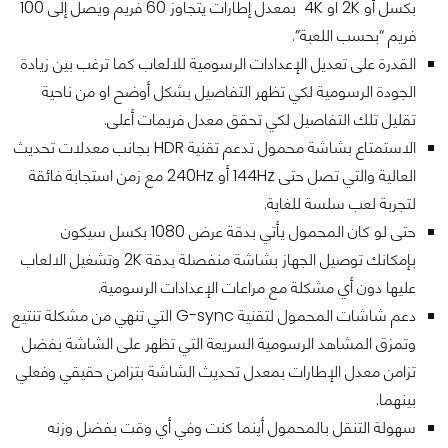
بكسل أو 2K او 4K بمعدل إطارات يتجاوز 60 فريم ويصل إلى 100
فريم “بحسب اللعبة”.
القدرة على تعديل الإعدادات الرسومية للالعاب كما ترغب بين زيادة
الجودة الرسومية لكي تظهر التفاصيل بشكل أوضح او من ناحية
تقليل تلك التفاصيل لكي تحقق معدل فريمات أعلى.
الاستمتاع بشاشة محمول تدعم تقنية HDR بجانب معدلات تحديث
العالية والتي تصل حتى 144Hz أو 240Hz مع زمن استجابة فائقة
لتجربة لعب سلسة للغاية.
حتى لو كان المحمول يأتي بدقة عرض 1080 بكسل سيكون
بإمكانك توصيل الجهاز بشاشة منفصلة بدقة 2K وتشغيل الالعاب
عليها دون أي مشكلة مع مراعات الإعدادات الرسومية.
دعم شاشات المحمول لتقنية G-sync التي تنهي من مشكلة تنتيع
وتمزق المشاهد الرسومية السريعة التي تظهر على الشاشة بفضل
تزامن معدل الإطارات بمعدل تحديث الشاشة بتزامن حقيقي وفعلي
بينهما.
سهولة التنقل بالمحمول أينما كنت وفي أي وقت بفضل وزنه