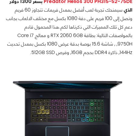
Predator Helios 300 PH315-52-75DE
بسعر 1300 دولار
الذي
سيمنحك تجربة لعب أفضل بمعدل فريمات تتجاوز 60 فريم
وتصل إلى 100 فريم على دقة 1080 بكسل مع مختلف الالعاب بجانب
دعم كل تلك المميزات التي ذكرناها لكم..هذا المحمول قادم
بالمواصفات التالية: بطاقة RTX 2060 6GB و معالج Core i7
9750H, , شاشة 15.6 بوصة بدقة عرض 1080 بكسل بمعدل تحديث
144Hz, ذاكرة DDR4 بحجم 16GB, وقرص 512GB SSD.