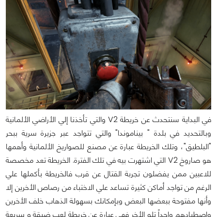
في البداية سنتحدث عن خريطة V2 والتي تأخذنا إلي الأراضي الألمانية
وبالتحديد في بلدة " بيناموندا" والتي تتواجد عبر جزيرة سرية ببحر
"البلطيق"، وتلك الخريطة عبارة عن مصنع للصواريخ الألمانية وأهمها
هو صاروخ V2 التي اشتهرت بيه في تلك الفترة. الخريطة تعد مخصصة
للاعبين ممن يفضلون تجربة القتال عن قرب فالخريطة بأكملها علي
الرغم من تواجد أماكن كثيرة تساعد علي الاختباء من رصاص الأخرين إلا
وأنها مفتوحة ببعضها البعض وبإمكانك بسهولة الذهاب خلف الأخرين
واصطيادهم واحداً تلو الأخر فهي عبارة عن خريطة لعب ضيقة و سريعة