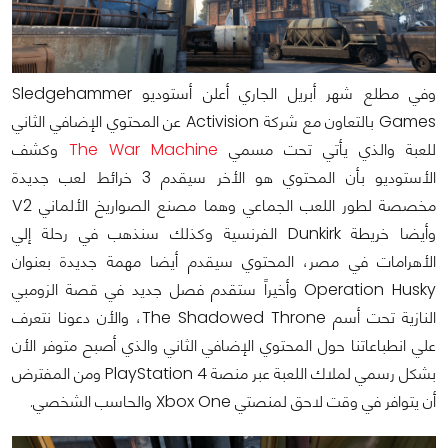
وفي مطلع شهر أبريل الجاري أعلن أستوديو Sledgehammer
Games بالتعاون مع شركة Activision عن المحتوي الإضافي الثاني
للعبة والذي يأتي تحت مسمي
The War Machine
وكشف
الأستوديو بأن المحتوي هو الأخر سيقدم 3 خرائط لعب جديدة
مخصصة لطور اللعب الجماعي وهما مصنع الصواريخ الألماني V2
وأيضا خريطة Dunkirk الفرنسية وكذلك سنذهب في رحلة إلي
الأهرامات في مصر، المحتوي سيقدم أيضا مهمة جديدة بعنوان
Operation Husky وأخيراً ستقدم فصل جديد في قصة الزومبي
النازية تحت أسم The Shadowed Throne، والأن دعونا نتعرف
علي انطباعاتنا حول المحتوي الإضافي الثاني والذي أصبح متوفر الأن
بشكل رسمي لملاك اللعبة عبر منصة PlayStation 4 ومن المفترض
أن يتوافر في وقت لاحق لمنصتي Xbox One والحاسب الشخصي.