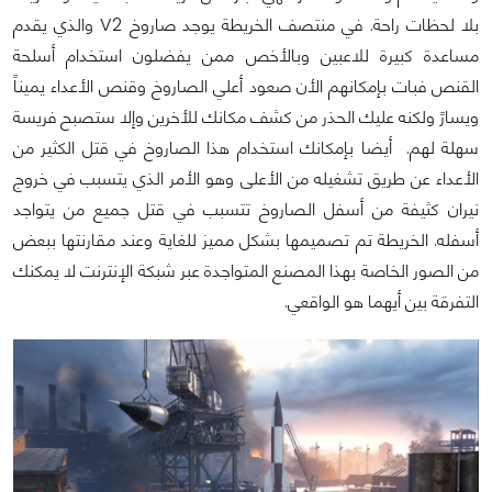
بلا لحظات راحة. في منتصف الخريطة يوجد صاروخ V2 والذي يقدم
مساعدة كبيرة للاعبين وبالأخص ممن يفضلون استخدام أسلحة
القنص فبات بإمكانهم الأن صعود أعلي الصاروخ وقنص الأعداء يميناً
ويسارً ولكنه عليك الحذر من كشف مكانك للأخرين وإلا ستصبح فريسة
سهلة لهم. أيضا بإمكانك استخدام هذا الصاروخ في قتل الكثير من
الأعداء عن طريق تشغيله من الأعلى وهو الأمر الذي يتسبب في خروج
نيران كثيفة من أسفل الصاروخ تتسبب في قتل جميع من يتواجد
أسفله. الخريطة تم تصميمها بشكل مميز للغاية وعند مقارنتها ببعض
من الصور الخاصة بهذا المصنع المتواجدة عبر شبكة الإنترنت لا يمكنك
التفرقة بين أيهما هو الواقعي.