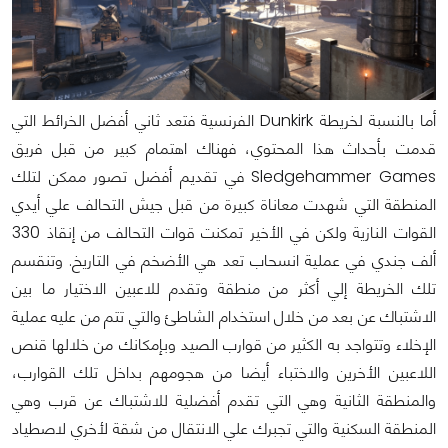
أما بالنسبة لخريطة Dunkirk الفرنسية فتعد ثاني أفضل الخرائط التي
قدمت بأحداث هذا المحتوي، فهناك اهتمام كبير من قبل فريق
Sledgehammer Games في تقديم أفضل تصور ممكن لتلك
المنطقة التي شهدت معاناة كبيرة من قبل جيش التحالف علي أيدي
القوات النازية ولكن في الأخير تمكنت قوات التحالف من إنقاذ 330
ألف جندي في عملية انسحاب تعد هي الأضخم في التاريخ. وتنقسم
تلك الخريطة إلي أكثر من منطقة وتقدم للاعبين الاختيار ما بين
الاشتباك عن بعد من خلال استخدام الشاطئ والتي تتم من عليه عملية
الإخلاء وتتواجد به الكثير من قوارب الصيد وبإمكانك من خلالها قنص
اللاعبين الأخرين والاختباء أيضا من هجومهم بداخل تلك القوارب،
والمنطقة الثانية وهي التي تقدم أفضلية للاشتباك عن قرب وهي
المنطقة السكنية والتي تجبرك علي الانتقال من شقة لأخري لاصطياد