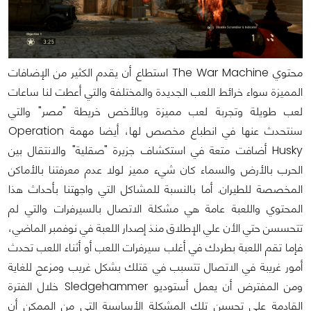
محتوي The War Machine استطاع أن يقدم الكثير من الإضافات
المميزة سواء خرائط اللعب الجديدة والمختلفة والتي أعطت لنا ساعات
لعب طويلة وتجربة لعب مميزة وبالأخص خريطة "مصر" والتي
سنتحدث عنها في انطباع مخصص لها، أيضا مهمة Operation
Husky أضافت متعة في استكشاف جزيرة "صقلية" والانتقال بين
الحرب بالأرض والسماء كان شيء مميز لولا عدم معرفتنا بالأماكن
المخصصة للطيران. أما بالنسبة للمشاكل التي واجهتنا بأحداث هذا
المحتوي واللعبة عامة هي مشكلة الاتصال بالسيرفرات والتي لم
تتحسسن حتي الأن علي الإطلاق منذ إصدار اللعبة في نوفمبر الماضي،
فإما تقم اللعبة بطردك في أغلب سيرفرات اللعب أو أثناء اللعب تحدث
أمور غريبة في الاتصال تتسبب في قتلك بشكل غريب ومزعج للغاية
ومن المفترض أن يعمل أستوديو Sledgehammer خلال الفترة
القادمة علي تحسين تلك المشكلة الأساسية التي من الممكن أن