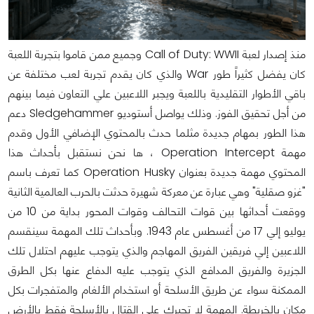
منذ إصدار لعبة Call of Duty: WWII وجميع ممن قاموا بتجربة اللعبة
كان يفضل كثيراً طور War والذي كان يقدم تجربة لعب مختلفة عن
باقي الأطوار التقليدية باللعبة ويجبر اللاعبين علي التعاون فيما بينهم
من أجل تحقيق الفوز. وذلك يواصل أستوديو Sledgehammer دعم
هذا الطور بمهام جديدة مثلما حدث بالمحتوي الإضافي الأول وقدم
مهمة Operation Intercept ، ها نحن نستقبل بأحداث هذا
المحتوي مهمة جديدة بعنوان Operation Husky كما تعرف باسم
"غزو صقلية" وهي عبارة عن معركة شهيرة حدثت بالحرب العالمية الثانية
ووقعت أحداثها بين قوات التحالف وقوات المحور بداية من 10 من
يوليو إلي 17 من أغسطس عام 1943. وبأحداث تلك المهمة سينقسم
اللاعبين إلي فريقين الفريق المهاجم والذي يتوجب عليهم احتلال تلك
الجزيرة والفريق المدافع الذي يتوجب عليه الدفاع عنها بكل الطرق
الممكنة سواء عن طريق الأسلحة أو استخدام الألغام والمتفجرات بكل
مكان بالخريطة. المهمة لا تجبرك علي القتال بالأسلحة فقط بالأرض