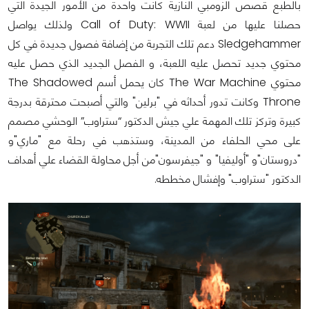
بالطبع قصص الزومبي النازية كانت واحدة من الأمور الجيدة التي
حصلنا عليها من لعبة Call of Duty: WWII ولذلك يواصل
Sledgehammer دعم تلك التجربة من إضافة فصول جديدة في كل
محتوي جديد تحصل عليه اللعبة، و الفصل الجديد الذي حصل عليه
محتوي The War Machine كان يحمل أسم The Shadowed
Throne وكانت تدور أحداثه في "برلين" والتي أصبحت محترقة بدرجة
كبيرة وتركز تلك المهمة علي جيش الدكتور “ستراوب” الوحشي مصمم
على محي الحلفاء من المدينة، وستذهب في رحلة مع "ماري"و
"دروستان"و "أوليفيا" و "جيفرسون"من أجل محاولة القضاء علي أهداف
الدكتور "ستراوب" وإفشال مخططه.