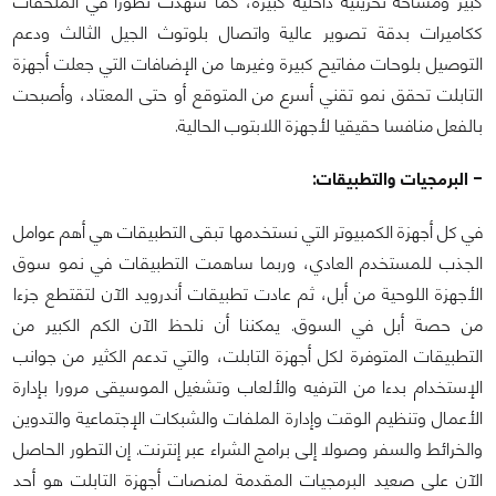
كبير ومساحة تخزينية داخلية كبيرة، كما شهدت تطورا في الملحقات
ككاميرات بدقة تصوير عالية واتصال بلوتوث الجيل الثالث ودعم
التوصيل بلوحات مفاتيح كبيرة وغيرها من الإضافات التي جعلت أجهزة
التابلت تحقق نمو تقني أسرع من المتوقع أو حتى المعتاد، وأصبحت
بالفعل منافسا حقيقيا لأجهزة اللابتوب الحالية.
- البرمجيات والتطبيقات:
في كل أجهزة الكمبيوتر التي نستخدمها تبقى التطبيقات هي أهم عوامل
الجذب للمستخدم العادي، وربما ساهمت التطبيقات في نمو سوق
الأجهزة اللوحية من أبل، ثم عادت تطبيقات أندرويد الآن لتقتطع جزءا
من حصة أبل في السوق. يمكننا أن نلحظ الآن الكم الكبير من
التطبيقات المتوفرة لكل أجهزة التابلت، والتي تدعم الكثير من جوانب
الإستخدام بدءا من الترفيه والألعاب وتشغيل الموسيقى مرورا بإدارة
الأعمال وتنظيم الوقت وإدارة الملفات والشبكات الإجتماعية والتدوين
والخرائط والسفر وصولا إلى برامج الشراء عبر إنترنت. إن التطور الحاصل
الآن على صعيد البرمجيات المقدمة لمنصات أجهزة التابلت هو أحد