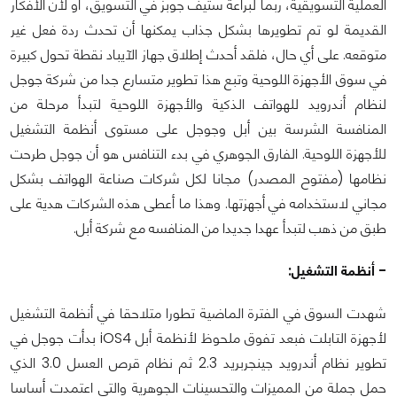
العملية التسويقية، ربما لبراعة ستيف جوبز في التسويق، أو لأن الأفكار
القديمة لو تم تطويرها بشكل جذاب يمكنها أن تحدث ردة فعل غير
متوقعه. على أي حال، فلقد أحدث إطلاق جهاز الآيباد نقطة تحول كبيرة
في سوق الأجهزة اللوحية وتبع هذا تطوير متسارع جدا من شركة جوجل
لنظام أندرويد للهواتف الذكية والأجهزة اللوحية لتبدأ مرحلة من
المنافسة الشرسة بين أبل وجوجل على مستوى أنظمة التشغيل
للأجهزة اللوحية. الفارق الجوهري في بدء التنافس هو أن جوجل طرحت
نظامها (مفتوح المصدر) مجانا لكل شركات صناعة الهواتف بشكل
مجاني لاستخدامه في أجهزتها. وهذا ما أعطى هذه الشركات هدية على
طبق من ذهب لتبدأ عهدا جديدا من المنافسه مع شركة أبل.
- أنظمة التشغيل:
شهدت السوق في الفترة الماضية تطورا متلاحقا في أنظمة التشغيل
لأجهزة التابلت فبعد تفوق ملحوظ لأنظمة أبل iOS4 بدأت جوجل في
تطوير نظام أندرويد جينجربريد 2.3 ثم نظام قرص العسل 3.0 الذي
حمل جملة من المميزات والتحسينات الجوهرية والتي اعتمدت أساسا