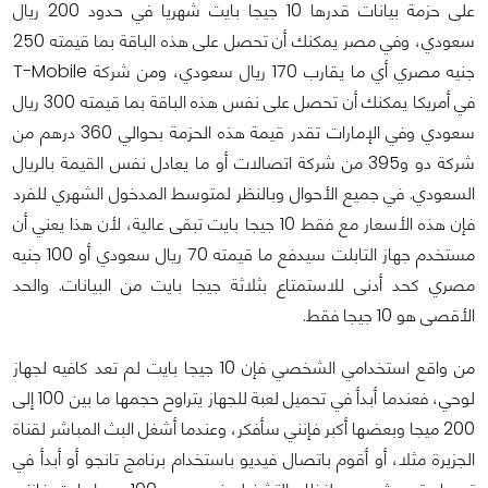
على حزمة بيانات قدرها 10 جيجا بايت شهريا في حدود 200 ريال
سعودي، وفي مصر يمكنك أن تحصل على هذه الباقة بما قيمته 250
جنيه مصري أي ما يقارب 170 ريال سعودي، ومن شركة T-Mobile
في أمريكا يمكنك أن تحصل على نفس هذه الباقة بما قيمته 300 ريال
سعودي وفي الإمارات تقدر قيمة هذه الحزمة بحوالي 360 درهم من
شركة دو و395 من شركة اتصالات أو ما يعادل نفس القيمة بالريال
السعودي. في جميع الأحوال وبالنظر لمتوسط المدخول الشهري للفرد
فإن هذه الأسعار مع فقط 10 جيجا بايت تبقى عالية، لأن هذا يعني أن
مستخدم جهاز التابلت سيدفع ما قيمته 70 ريال سعودي أو 100 جنيه
مصري كحد أدنى للاستمتاع بثلاثة جيجا بايت من البيانات. والحد
الأقصى هو 10 جيجا فقط.
من واقع استخدامي الشخصي فإن 10 جيجا بايت لم تعد كافيه لجهاز
لوحي، فعندما أبدأ في تحميل لعبة للجهاز يتراوح حجمها ما بين 100 إلى
200 ميجا وبعضها أكبر فإنني سأفكر، وعندما أشغل البث المباشر لقناة
الجزيرة مثلا، أو أقوم باتصال فيديو باستخدام برنامج تانجو أو أبدأ في