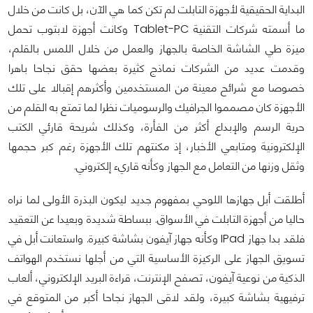
البداية الحقيقية لأجهزة التابلت لم تكن كما هي الآن، بل كانت من خلال
ما أسمته شركات التقنية Tablet-PC وكانت أجهزة لابتوب تحمل
ميزة طي الشاشة الخاصة بالجهاز والعمل من خلال اللمس بالقلم،
وقدمت عديد من الشركات نماذج كثيرة بعضها حقق نجاحا باهرا
خصوصا مع شرائح معينة من المستخدمين وأكثرهم إقبالا على تلك
الأجهزة كان مصمموا الجرافيك والرسوميات نظرا لما تمتع به القلم من
حرية الرسم والإبداع أكثر من الفأرة، وكذلك شريحة قارئي الكتب
الإلكترونية ومتابعي الأخبار، إذ مكنتهم تلك الأجهزة رغم كبر حجمها
وثقل وزنها من التعامل مع الجهاز وكأنه قاريء إلكتروني.
أطلقت أبل جهازها اللوحي بمفهوم جديد ليكون البذرة الأولى لما نراه
حاليا من أجهزة التابلت في الأسواق. ببساطة شديدة وبعيدا عن التعقيد
فلقد بدا جهاز IPad وكأنه جهاز آيفون بشاشة كبيرة. واستعانت أبل في
تسويق الجهاز على الركيزة الأساسية التي من أجلها نستخدم الهواتف
الذكية من نوعية آيفون، تصفح الإنترنت، قراءة البريد الإلكتروني، ألعاب
ترفيهية بشاشة كبيرة، ولقد لاقى الجهاز نجاحا أكبر من المتوقع في