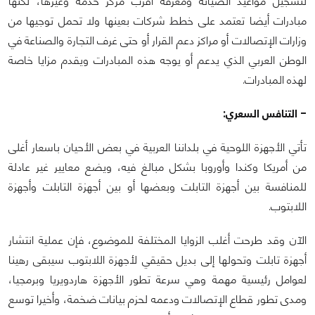
لتسجيل مواعيد الصيانة ومعرفة أقرب مركز خدمة وغيرها، لكنها
مبادرات أيضا تعتمد على خطط شركات بعينها ولا تحمل توجيها من
وزارات الإتصالات أو مراكز دعم القرار أو حتى غرف التجارة والصناعة في
الوطن العربي الذي يدعم أو يوجه هذه المبادرات ويقدم مزايا خاصة
لهذه المبادرات.
- التنافس السعري:
تأتي الأجهزة اللوحية في بلداننا العربية في بعض الأحيان باسعار أغلى
من أمريكا وكندا وأوروبا بشكل مبالغ فيه، ويضع معايير غير عادلة
للمنافسة بين أجهزة التابلت وبعضها أو بين أجهزة التابلت وأجهزة
اللابتوب.
الآن وقد طرحت أغلب الزوايا المختلفة للموضوع، فإن عملية انتشار
أجهزة تابلت وتحولها إلى بديل حقيقي لأجهزة اللابتوب سيبقى رهينا
لعوامل رئيسية مهمة وهي سرعة تطور الأجهزة هاردويريا وبرمجيا،
ومدى تطور قطاع الإتصالات ودعمه لحزم بيانات ضخمة، وأخيرا توسع