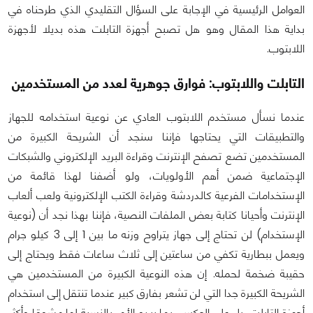
العوامل الرئيسية في الإجابة على السؤال التقليدي الذي طرحناه في
بداية هذا المقال وهو هل تصبح أجهزة التابلت هذه بديلا لأجهزة
اللابتوب.
التابلت واللابتوب: فوارق جوهرية لعدد من المستخدمين
عندما نسأل مستخدم اللابتوب العادي عن نوعية استخدامه للجهاز
والتطبيقات التي يحتاجها فإننا سنجد أن الشريحة الكبيرة من
المستخدمين تضع تصفح الإنترنت وقراءة البريد الإلكتروني والشبكات
الإجتماعية ضمن أهم الأولويات، ولو أضفنا لهذا قائمة من
الإستخدامات الفرعية كالدردشة وقراءة الكتب الإلكترونية ولعب ألعاب
الإنترنت وأحيانا كتابة بعض الملفات النصية، فإننا بهذا نجد أن (نوعية
الإستخدام) لن تحتاج إلى جهاز يتراوح وزنه ما بين 1 إلى 3 كيلو جرام
ويعمل ببطارية تكفي من ساعتين إلى ثلاث ساعات فقط ويحتاج إلى
حقيبة ضخمة لحمله. إن هذه النوعية الكبيرة من المستخدمين هي
الشريحة الكبيرة جدا التي لن تشعر بفارق كبير عندما تنتقل إلى استخدام
أجهزة التابلت، بل على العكس ربما يبدو الأمر بالنسبة لها مشوقا وأكثر