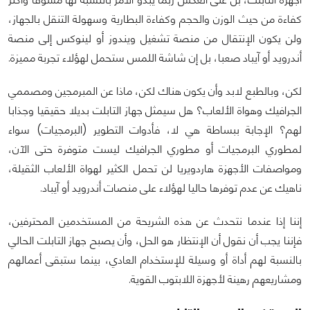
كفاءة من حيث الوزن والحجم وكفاءة البطارية وسهولة التنقل بالجهاز،
ولن يكون الإنتقال من منصة تشغيل ويندوز أو لينوكس إلى منصة
أندرويد أو آيباد صعبا، بل إن شاشة اللمس ستحمل لهؤلاء تجربة مميزة.
لكن، وبالطبع لابد وأن يكون هناك لكن، ماذا عن المبرمجين ومصممي
الجرافيك وهواة الألعاب؟ هل سيمثل جهاز التابلت بديلا حقيقيا وجذابا
لهم؟ الإجابة ببساطة هي لا، فأدوات التطوير (البرمجيات) سواء
لمطوري البرمجيات أو مطوري الجرافيك ليست متوفرة حتى الآن،
ومواصفات الأجهزة هاردويريا لن تحمل الكثير لهواة الألعاب الثقيلة،
ناهيك عن عدم توفرها حاليا لهؤلاء على منصات أندرويد أو آيباد.
إننا إذا عندما نتحدث عن هذه الشريحة من المستخدمين المحترفين،
فإننا يجب أن نقول أن الإنتظار هو الحل، وأن يصبح جهاز التابلت الحالي
بالنسبة لهم أداة أو وسيلة للإستخدام العادي، بينما ستبقى أعمالهم
ومشاريعهم رهينة لأجهزة اللابتوب القوية.