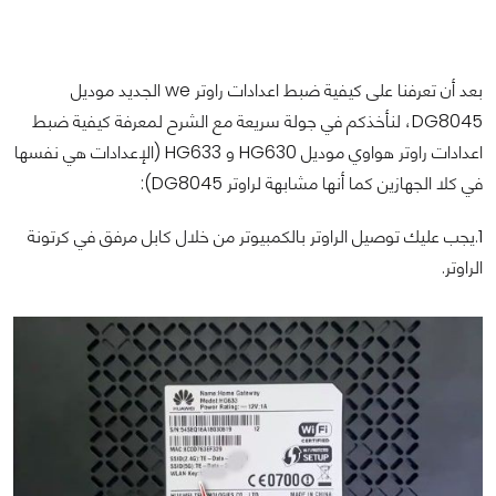
بعد أن تعرفنا على كيفية ضبط اعدادات راوتر we الجديد موديل
DG8045، لنأخذكم في جولة سريعة مع الشرح لمعرفة كيفية ضبط
اعدادات راوتر هواوي موديل HG630 و HG633 (الإعدادات هي نفسها
في كلا الجهازين كما أنها مشابهة لراوتر DG8045):
1.يجب عليك توصيل الراوتر بالكمبيوتر من خلال كابل مرفق في كرتونة
الراوتر.