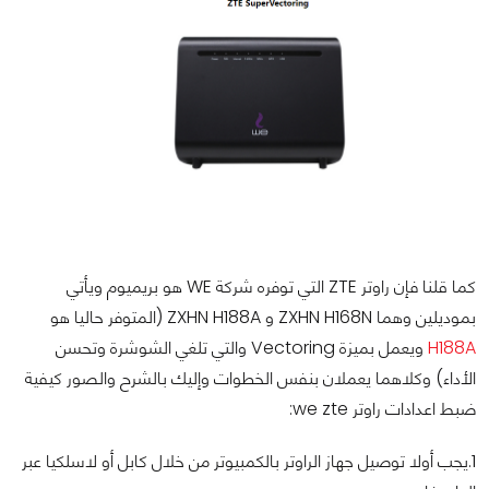
كما قلنا فإن راوتر ZTE التي توفره شركة WE هو بريميوم ويأتي
بموديلين وهما ZXHN H168N و ZXHN H188A (المتوفر حاليا هو
H188A
ويعمل بميزة Vectoring والتي تلغي الشوشرة وتحسن
الأداء) وكلاهما يعملان بنفس الخطوات وإليك بالشرح والصور كيفية
ضبط اعدادات راوتر we zte:
1.يجب أولا توصيل جهاز الراوتر بالكمبيوتر من خلال كابل أو لاسلكيا عبر