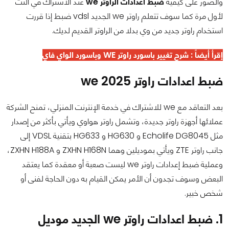
والصور على كيفية
ضبط اعدادات الراوتر we
عند الاشتراك في النت
لأول مرة كما سوف تتعلم راوتر we الجديد vdsl ضبط إذا قررت
استخدام راوتر جديد من وي بدلا من الراوتر القديم لديك.
إقرأ أيضاً :
شرح تغيير باسورد راوتر WE وباسورد الواي فاي
ضبط اعدادات راوتر we 2025
بعد التعاقد مع we للاشتراك في خدمة الإنترنت المنزلي، تمنح الشركة
عملائها أجهزة راوتر جديدة، وتشمل راوتر هواوي ويأتي بأكثر من إصدار
مثل Echolife DG8045 و HG630 و HG633 بتقنية VDSL إلى
جانب راوتر ZTE ويأتي بموديلين وهما ZXHN H168N و ZXHN H188A،
وعملية ضبط إعدادات راوتر we ليست صعبة أو معقدة كما يعتقد
البعض وسوف تجدون أن الأمر يمكن القيام به دون الحاجة لفنى أو
شخص خبير.
1. ضبط اعدادات راوتر we الجديد موديل