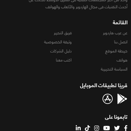
أحدث التقنيات فى مجال الهاردوير والألعاب والهواتف
القائمة
عن عرب هاردوير
فريق التحرير
اتصل بنا
وثيقة الخصوصية
خريطة الموقع
دليل الشركات
هواتف
اكتب معنا
السياسة التحريرية
قريبًا تطبيقات الموبايل
تابعونا على