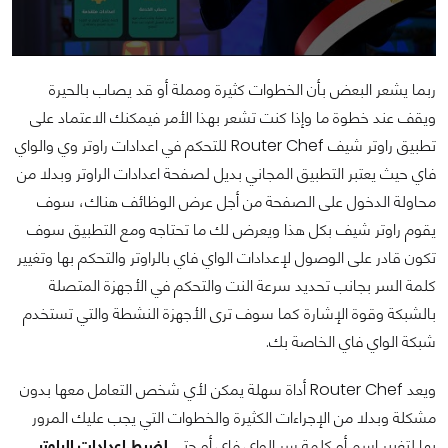
ربما يشعر البعض بأن الخطوات كثيرة ومملة أو قد يصاب بالحيرة
ويقف عند خطوة ما وإذا كنت تشعر بهذا الأمر فيمكنك الاعتماد على
تطبيق راوتر شيف Router Chef للتحكم في اعدادات راوتر وي والواي
فاي حيث يعتبر التطبيق المجاني بديل لصفحة اعدادات الراوتر وبدلا من
محاولة الدخول على الصفحة من أجل عرض الوظائف هناك، سوف
يقوم راوتر شيف بكل هذا ويعرض لك ما تحتاجه ومع التطبيق سوف
تكون قادر على الوصول لإعدادات الواي فاي بالراوتر والتحكم بها وتغيير
كلمة السر بجانب تحديد سرعة النت والتحكم في الأجهزة المتصلة
بالشبكة وقوة الإشارة كما سوف ترى الأجهزة النشطة والتي تستخدم
شبكة الواي فاي الخاصة بك.
ويعد Router Chef أداة سهلة يمكن لأي شخص التعامل معها بدون
مشكلة وبدلا من الإجراءات الكثيرة والخطوات التي يجب عليك المرور
بها لتغيير اسم أو كلمة سر الواي فاي أو حتى
لضبط اعدادات الراوتر