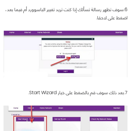
6.سوف تظهر رسالة تسألك إذا كنت تريد تغيير الباسوورد أم فيما بعد،
اضغط على لاحقا.
7.بعد ذلك سوف قم بالضغط على خيار Start Wizard.