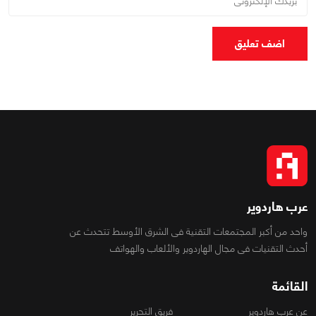
اضف تعليق
عرب هاردوير
واحد من أكبر المجتمعات التقنية فى الشرق الأوسط تتحدث عن
أحدث التقنيات فى مجال الهاردوير والألعاب والهواتف
القائمة
عن عرب هاردوير
فريق التحرير