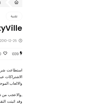
ا
تقنية
CityVille تكتسح عالم الالعاب 
2010-12-25 - منذ 15 سنة
0
1339
الاشتراكات عبر
والالعاب الموج
,والاعجب من ذلك ان تك