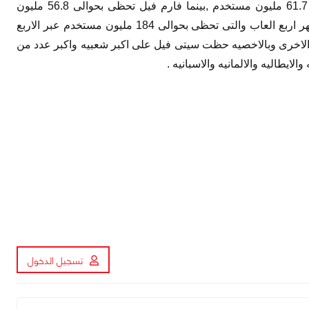
مستخدم .واذا نظرنا الى عدد المستخدمين شهريا نجد ان سيتى فيل تحظى بحوالى 61.7 مليون مستخدم ,بينما فارم فيل تحظى بحوالى 56.8 مليون
مستخدم.وقد تحظى جميع العاب زينغا على الفيس بوك شعبيه كبيره حيث انتجت اشهر اربع العاب والتى تحظى بحوالى 184 مليون مستخدم عبر الاربع
 الاخرى وبالاخصيه حظت سيتى فيل على اكبر شعبيه واكبر عدد من
ايطاليه والالمانيه والاسبانيه .
تسجيل الدخول