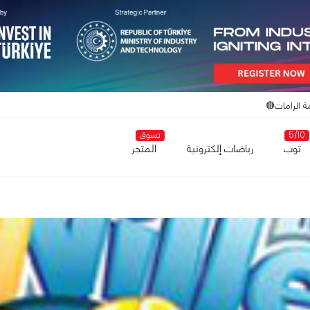
ة الرامات🔴
5/10
تسوق
توب
رياضات إلكترونية
المتجر