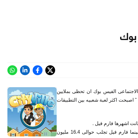
لموقع الاجتماعى الفيس بوك ان تحظى بملايين
 اصبحت اكثر لعبة شعبيه بين التطبيقات
وقد اثبتت التقارير ان لعبة سيتى فيل تجلب اكثر من 16.8 مليون مستخدم يوميا ,بينما فارم فيل تجلب حوالى 16.4 مليون