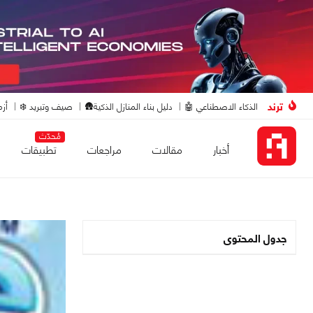
ترند
الذكاء الاصطناعي 🤖
دليل بناء المنازل الذكية🛖
صيف وتبريد ❄️
أزم
مُحدّث
أخبار
مقالات
مراجعات
تطبيقات
جدول المحتوى