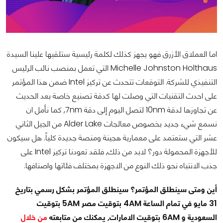
اما العملاق الأزرق فهو يجهز كذلك لكلمة رئيسية ستلقيها علينا السيدة
Michelle Johnston Holthaus التي تعمل بمنصب نائب الرئيس
التنفيذي للشركة. التوقعات تتحدث عن تركيز Intel ضمن هذا المؤتمر
على احدث التقنيات التي وصلت لها كدقة تصنيع خاصة بعد الحديث
عن تجاوزها لدقة 10nm لتصل اليوم إلى دقة 7nm, كما نأمل ان
نسمع شيء جديد بخصوص معالجات Alder Lake من الجيل الثاني
عشر التي ستعتمد على معمارية هجينة ومنصة جديدة كلياً. هل سيكون
للأجهزة المحمولة دور؟ لابد من ذلك, فلقد تعودنا تركيز Intel على
جذب الانتباه نحو ذلك النوع من الاجهزة بمختلف فئاتها واصنافها.
أين ومتى سينطلق المؤتمر؟ سينطلق المؤتمر بشكل رسمي بتاريخ
31 مايو في تمام الساعة 4AM بتوقيت مصر 5AM بتوقيت
السعودية و 6AM بتوقيت الامارات, يمكنك من متابعته
من خلال