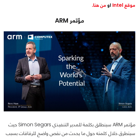
موقع Intel
او
من هنا.
مؤتمر ARM
مؤتمر ARM سينطلق بكلمة للمدير التنفيذي Simon Segars حيث
سيتطرق خلال كلمته حول ما يحدث من نقص واضح للرقاقات بسبب