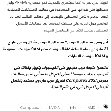
الوباء الذي نمر به, كما سيتطرق بالحديث نحو معمارية ARMv9 وابرز
مميزاتها مثل قدراتها على المساعدة في معالجة المشكلات المعقدة
كتغير المناخ والأمن السيبراني بالإضافة إلى معالجة الطلب المتزايد
الواضح حول العالم على تقنيات الحوسبة عبر قطاعات الأعمال
المختلفة, بجانب الكثير من التفاصيل المهمة.
أين ومتى سينطلق المؤتمر؟ سينطلق المؤتمر بشكل رسمي بتاريخ
31 مايو في تمام الساعة 8AM بتوقيت مصر 9AM بتوقيت السعودية
و 10AM بتوقيت الامارات.
لاتنسوا متابعة عرب هاردوير على الفيسبوك وتويتر وقناتنا على
اليوتيوب بجانب موقعنا لنغطي لكم كل ما سيأتي ضمن فعاليات
معرض Computex 2021 ففريق عرب هاردوير مستعد بالكامل
للُيغطي لكم كل شيء في عالم التقنية.
Computex
NVIDIA
intel
AMD