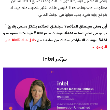
بعض التفاصيل البسيطة حول Zen 4 ودقة تصنيع 5nm. اما عن
معالجات Threadripper فليس هناك الكثير للحديث عنه, حيث لا
يتوقع رؤية شيء جديد حولها في الوقت الحالي.
أين ومتى سينطلق المؤتمر؟ سينطلق المؤتمر بشكل رسمي بتاريخ 1
يونيو في تمام الساعة 4AM بتوقيت مصر 5AM بتوقيت السعودية و
6AM بتوقيت الامارات, يمكنك من متابعته من
خلال قناة AMD على
اليوتيوب.
مؤتمر Intel