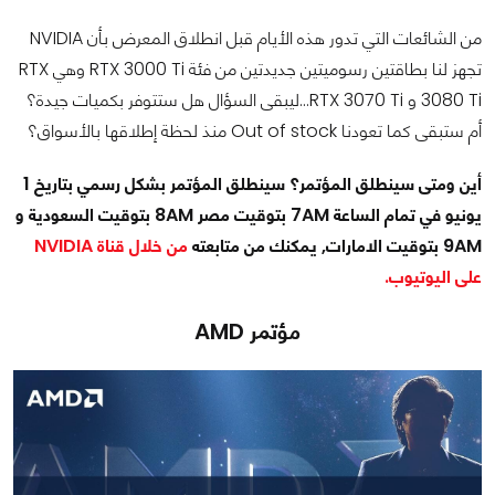
من الشائعات التي تدور هذه الأيام قبل انطلاق المعرض بأن NVIDIA
تجهز لنا بطاقتين رسوميتين جديدتين من فئة RTX 3000 Ti وهي RTX
3080 Ti و RTX 3070 Ti...ليبقى السؤال هل ستتوفر بكميات جيدة؟
أم ستبقى كما تعودنا Out of stock منذ لحظة إطلاقها بالأسواق؟
أين ومتى سينطلق المؤتمر؟ سينطلق المؤتمر بشكل رسمي بتاريخ 1
يونيو في تمام الساعة 7AM بتوقيت مصر 8AM بتوقيت السعودية و
9AM بتوقيت الامارات, يمكنك من متابعته
من خلال قناة NVIDIA
على اليوتيوب.
مؤتمر AMD