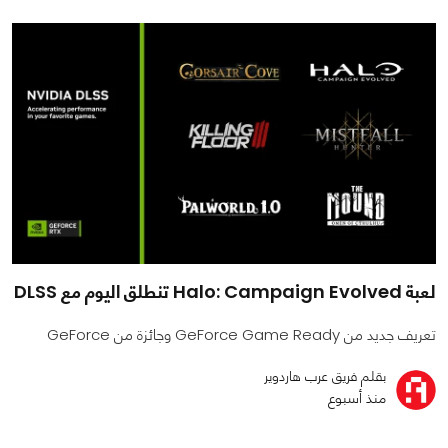
لعبة Halo: Campaign Evolved تنطلق اليوم مع DLSS
تعريف جديد من GeForce Game Ready وجائزة من GeForce
بقلم فريق عرب هاردوير
منذ أسبوع