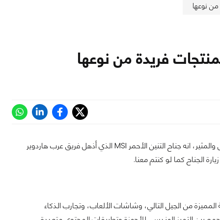
انطلقنا نحو جناح محبب للكثير من جمهور اللاعبين وعشاق الأداء القوي والتصميم المدهش والمثير، انه جناح التنين الأحمر MSI الذي أذهل فريق عرب هاردوير
ارة الجناح كما لو كنتم معنا.
كروت الرسومية المميزة من الجيل التالي، وشاشات الألعاب، وتجارب الذكاء
ناعي التفاعلية. مع التركيز على التصميم المبتكر والتقنيات عالية الأداء، تواصل MSI الجمع بين التميز الهندسي للأجهزة وتطبيقات المحتوى متعددة