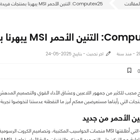
لمقالات
Computex25: التنين الأحمر MSI يبهرنا بمنتجات فريدة من نوعها
MS يبهرنا بمنتجات فريدة من نوعها
نة
اخر تحديث - بتاريخ 2025-05-24
نتجات التي رأيناها مستعرضين معكم أبرز ما التقطته عدستنا لتخوضوا تجربة زي
ين الأحمر من جديد
تشمل التشكيلة التي أطلقتها MSI منصات الحواسيب المكتبية، وتصاميم ال
الاصط