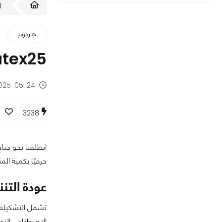
ا
هاردوير
Computex25: التنين الأحمر I
2025-05-24 - منذ س
0
3238
حرفيًا بكمية الم
عودة التنن