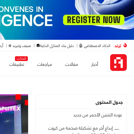
ترند
الذكاء الاصطناعي 🤖
دليل بناء المنازل الذكية🛖
صيف وتبريد ❄️
أزم
مُحدّث
أخبار
مقالات
مراجعات
تطبيقات
جدول المحتوى
عودة التننين الأحمر من جديد
إبداع أخر مع تشكيلة ضخمة من كروت