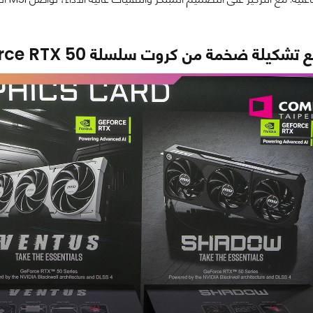
 تشكيلة ضخمة من كروت سلسلة GeForce RTX 50