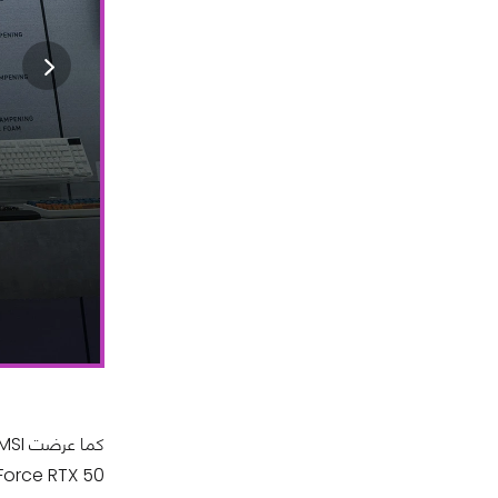
GeForce RTX 50 وحلول التبريد من الجيل التالي، مما يعزز ريادتها في تصميم الك