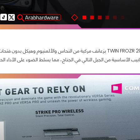
يتميز كارت TWIN FROZR 2025 بزعانف مركبة من النحاس والألمنيوم و
أنابيب الأساسية من الجيل التالي في الجناح، مما يسلط الضوء على الأداء الح