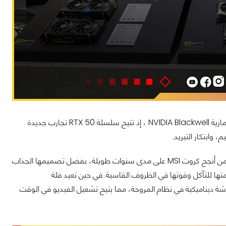
كشفت MSI عن تشكيلة رائدة من من سلسلة كروت GeForce RTX 50 المستندة إلى معمارية NVIDIA Blackwell ، إذ تتيح سلسلة RTX 50 تجارب جديدة
وابتكار التبريد.
من بين أبرز الكروت المعروضة، عودة فئة كروت SUPRIM TITANIUM EDITION التي كانت من أنجح كروت MSI على مدى سنوات طويلة، بفضل تصميمها الجذاب
متها للتآكل وقوتها في الظروف القاسية. في حين تعيد فئة
ذ تدمج شاشة ديناميكية في نظام المروحة، مما يتيح تشغيل الفيديو في الوقت