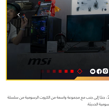
كما عرضت MSI الجيل التالي من سلسلة EXPERT الحائزة على جائزة iF للتصميم لعام 2025، جنبًا إلى جنب مع مجموعة واسعة من الكروت الرسومية من سلسلة