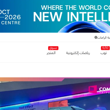
ة الرامات🔴
5/10
تسوق
توب
رياضات إلكترونية
المتجر