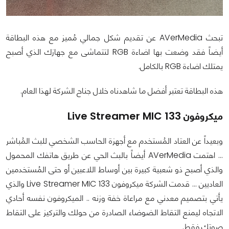
تبحث AVerMedia عن تقديم شكل جمالي مُميز مع هذه البطاقة
أيضاً فقد وضعت بها اضاءة RGB لتتماشى مع جهازك الذي أصبح
يمتلك اضاءة RGB بالكامل.
هذه البطاقة تعتبر أفضل ما شاهدناه خلال جناح الشركة لهذا العام.
ميكروفون Live Streamer MIC 133
وبعيداً عن العتاد المُستخدم مع أجهزة الحاسب الشخصي للبث المُباشر
... اهتمت AVerMedia أيضاً بالبث الحي عن طريق هاتفك المحمول
والذي أصبح ذو شعبية كبيرة بين أوساط اللاعبين أو حتى المُستخدمين
العاديين ... قدمت الشركة ميكروفون Live Streamer MIC 133 والذي
يأتي بتصميم معدني مع مراعاة خفة وزنه .. الميكروفون نفسه أحادي
الاتجاه ليمنع التقاط الضوضاء الصادرة من حولك والتركيز على التقاط
صوتك فقط.