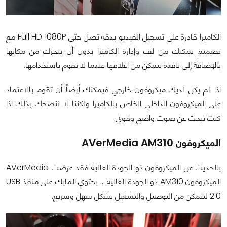
الكاميرا قادرة على تسجيل الفيديو بدقة تصل حتى Full HD 1080P مع
تصميم يمكنك من لف وإدارة الكاميرا بدون أن تتحرك من مكانها
بالإضافة إلى نافذة تتمكن من اغلاقها عندما لا تقوم باستخدامها.
اذا لم يكن لديك ميكروفون خارجي فيمكنك أيضاً أن تقوم بالاعتماد
على الميكروفون الداخلي الخاص بالكاميرا ولكننا لا ننصحك بذلك اذا
كنت تبحث عن صوت واضح وقوي.
الميكروفون AVerMedia AM310
بالحديث عن الميكروفون ذو الجودة العالية فقد عرضت AVerMedia
الميكروفون AM310 ذو الجودة العالية ... يحتوي المايك على منفذ USB
2.0 لتتمكن من التوصيل والتشغيل بشكل سهل وسريع.