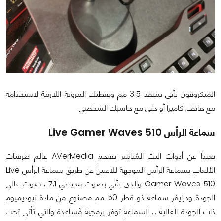
الميكروفون يأتي بمنفذ 3.5 مم ويعطيك المرونة اللازمة لاستخدامه
مع هاتف, كاميرا أو حتى مع حاسبك الشخصي.
سماعة الرأس Live Gamer Waves 510
بعيداً عن أدوات البث المُباشر تقتحم AVerMedia عالم طرفيات
الألعاب بسماعة الرأس الموجهة للاعبين عن طريق سماعة الرأس Live
Gamer Waves 510 والذي يأتي بصوت محيطي 7.1 , صوت عالي
الجودة ودرايفر سماعة ذو قطر 50 مم مصنوع من مادة نيوديميوم
ذات الجودة العالية ... السماعة توفر برمجية مُساعدة والتي تأتي تحت