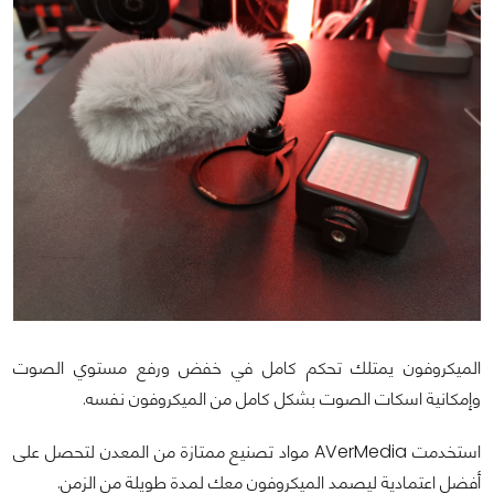
الميكروفون يمتلك تحكم كامل في خفض ورفع مستوي الصوت
وإمكانية اسكات الصوت بشكل كامل من الميكروفون نفسه.
استخدمت AVerMedia مواد تصنيع ممتازة من المعدن لتحصل على
أفضل اعتمادية ليصمد الميكروفون معك لمدة طويلة من الزمن.