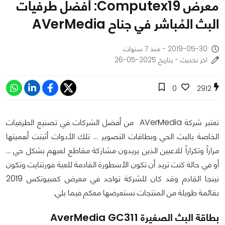
معرض Computex19: أفضل طرفيات
البث المُباشر في جناح AVerMedia
2019-05-30 - منذ 7 سنوات
اخر تحديث - بتاريخ 2025-05-26
0
2912
تعتبر شركة AVerMedia من أفضل الشركات في تصنيع الطرفيات
الخاصة بالبث الحي وبطاقات التصوير ... تلك الأدوات أثبتت أهميتها
مراراً وتكراراً للاعبين الذين يريدون مشاركة مقاطع لعبهم بشكل حي ...
أو في حالة كنت تريد أن تكون الأسطورة القادمة للعبة فورتنايت وتكون
نينجا القادم وقد كان للشركة تواجد في معرض كمبيوتكس 2019
بقائمة طويلة من المنتجات نستعرضها معكم فيما يلي.
بطاقة البث الصغيرة AverMedia GC311