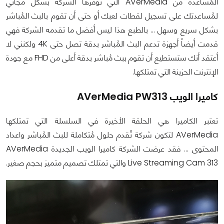
المُساعدة من AVerMedia التي توفرها الشركة بشكل مجاني
لمُساعدتك على تسجيل لقطات لعبك أو حتى أن تقوم بالبث المُباشر
بشكل سريع وسهل ... بالطبع هذا ليس أفضل ما تقدمه الشركة فهي
قدمت أيضاً أجهزة تدعم البث المُباشر بدقة تصل حتى 4K ولكنني لا
أعتقد أنك ستستطيع أن تقوم ببث مُباشر بدقة أعلى من FHD مع جودة
الإنترنت الحزينة التي تمتلكها.
كاميرا الويب AVerMedia PW313
تعتبر الكاميرا هي الحلقة الأخيرة في السلسلة التي تمتلكها
AVerMedia لتكون شركة تُقدم حلول مُتكاملة للبث المُباشر واعداد
المحتوى ... فقد عرضت الشركة كاميرا الويب الجديدة AVerMedia
Live Streaming Cam 313 والتي تمتلك تصميم متميز بحجم صغير.