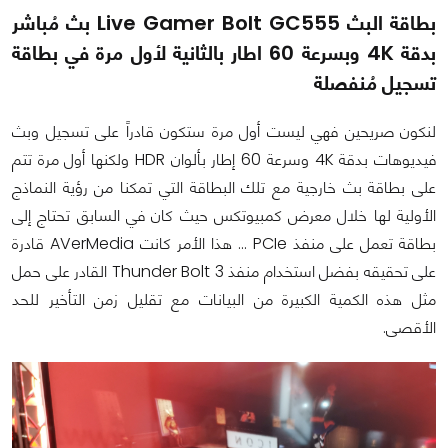
بطاقة البث Live Gamer Bolt GC555 بث مُباشر
بدقة 4K وبسرعة 60 اطار بالثانية لأول مرة في بطاقة
تسجيل مُنفصلة
لنكون صريحين فهي ليست أول مرة ستكون قادراً على تسجيل وبث
فيديوهات بدقة 4K وسرعة 60 إطار بألوان HDR ولكنها أول مرة تتم
على بطاقة بث خارجية مع تلك البطاقة التي تمكنا من رؤية النماذج
الأولية لها خلال معرض كمبيوتكس حيث كان في السابق تحتاج إلى
بطاقة تعمل على منفذ PCIe ... هذا الأمر كانت AVerMedia قادرة
على تحقيقه بفضل استخدام منفذ Thunder Bolt 3 القادر على حمل
مثل هذه الكمية الكبيرة من البيانات مع تقليل زمن التأخير للحد
الأقصى.