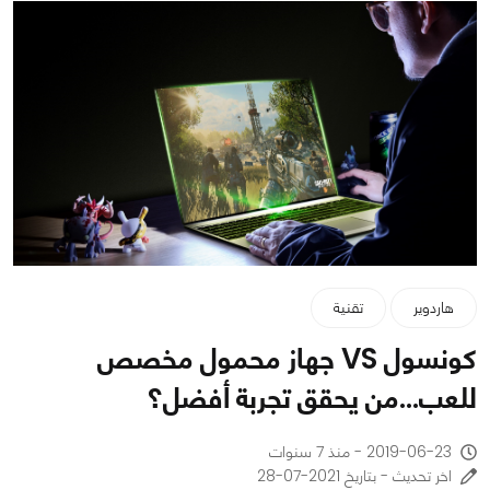
هاردوير
تقنية
كونسول VS جهاز محمول مخصص
للعب...من يحقق تجربة أفضل؟
2019-06-23 - منذ 7 سنوات
اخر تحديث - بتاريخ 2021-07-28