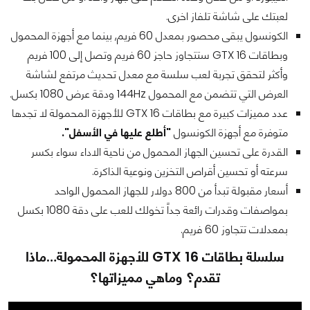
لعبتك على شاشة تلفاز اخرى.
الكونسول يبقى محصور بمعدل 60 فريم, بينما مع أجهزة المحمول
وبطاقات GTX 16 ستتجاوز حاجز 60 فريم وتصل إلى 100 فريم
وأكثر لتحقق تجربة لعب سلسة مع معدل تحديث مرتفع لشاشة
العرض التي تتضمن مع المحمول 144Hz ودقة عرض 1080 بكسل.
عدد مميزات كبيرة مع بطاقات GTX 16 للأجهزة المحمولة لا تجدها
متوفرة مع أجهزة الكونسول
"أطلع عليها في الأسفل".
القدرة على تحسين الجهاز المحمول من ناحية الاداء سواء بكسر
سرعته أو تحسين أقراص التخزين ونوعية الذاكرة.
أسعار مقبولة تبدأ من 800 دولار للجهاز المحمول الواحد
بمواصفات وقدرات رائعة جداً تخولك للعب على دقة 1080 بكسل
بمعدلات تتجاوز 60 فريم.
سلسلة بطاقات GTX 16 للأجهزة المحمولة…ماذا
تقدم؟ وماهي مميزاتها؟