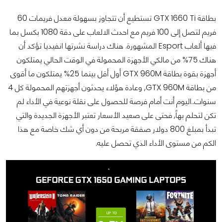
بطاقة GTX 1660 Ti تستطيع أن تتجاوز بسهولة معدل فريمات 60
فريم لتصل إلى 100 فريم مع احدث الالعاب على دقة 1080 بكسل بما
فيها ألعاب Esport المشهورة. هناك دراسة نشرتها انفيديا تؤكد أن
هناك 75% من مالكي الأجهزة المحمولة في الوقت الحالي يمتلكون
أجهزة بقوة بطاقة GTX 960M أول أقل بينما 25% يمتلكون ما أقوى
من بطاقة GTX 960M, وعادة هؤلاء يحدثون أجهزتهم المحمولة كل 4
سنوات..اليوم أنت أمام فرصة للحصول على نقلة نوعية في الأداء لم
تكن لتحلم بهاً, فحتى على صعيد الأسعار تعتبر الأجهزة الجديدة والتي
تبدأ بمبلغ 800 دولار صفقة مربحة من دون أي شك خاصة مع هذا
الكم من مستوى الأداء الذي تحصل عليه.