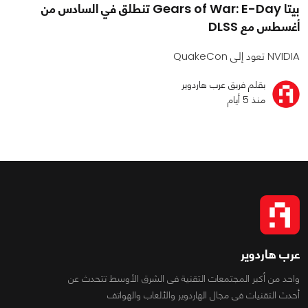
بيتا Gears of War: E-Day تنطلق في السادس من
أغسطس مع DLSS
NVIDIA تعود إلى QuakeCon
بقلم فريق عرب هاردوير
منذ 5 أيام
عرب هاردوير
واحد من أكبر المجتمعات التقنية فى الشرق الأوسط تتحدث عن
أحدث التقنيات فى مجال الهاردوير والألعاب والهواتف