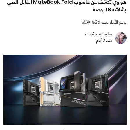
هواوي تكشف عن حاسوب MateBook Fold القابل للطي
بشاشة 18 بوصة
يرفع الأداء بنحو 25% 😮💻
بقلم زينب شريف
منذ 3 أيام