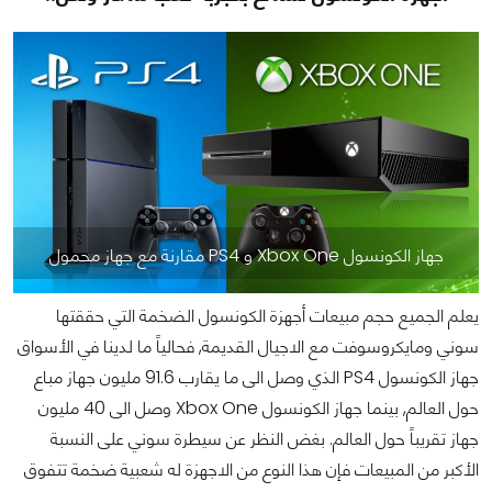
جهاز الكونسول Xbox One و PS4 مقارنة مع جهاز محمول
يعلم الجميع حجم مبيعات أجهزة الكونسول الضخمة التي حققتها
سوني ومايكروسوفت مع الاجيال القديمة, فحالياً ما لدينا في الأسواق
جهاز الكونسول PS4 الذي وصل الى ما يقارب 91.6 مليون جهاز مباع
حول العالم, بينما جهاز الكونسول Xbox One وصل الى 40 مليون
جهاز تقريباً حول العالم. بغض النظر عن سيطرة سوني على النسبة
الأكبر من المبيعات فإن هذا النوع من الاجهزة له شعبية ضخمة تتفوق