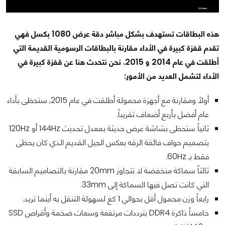
هذه البطاقات تستهدف بشكل مباشر دقة عرض 1080 بكسل فهي
تقدم قفزة كبيرة في الأداء مقارنة بالبطاقات الرسومية القديمة التي
أطلقت في عام 2014 و 2015. نحن نتحدث هنا عن قفزة كبيرة في
الأداء لتشمل العديد من الأمور:
أولاً ومقارنة مع أجهزة محمولة أطلقت في عام 2015, ستحظى بأداء
عام أفضل بأربع أضعاف تقريباً.
ثانياً ستحظى بشاشة عرض حديثة بمعدل تحديث 144Hz أو 120Hz
بتصميم حواف فائقة الرقه بعكس الجيل القديم الذي كان يحظى
فقط بـ 60Hz.
ثالثاً سماكة منخفضة لا تتجاوز 20mm مقارنة بالتصاميم السابقة
التي كانت تصل فيها السماكة إلى 33mm.
رابعاً وزن محمول أقل بحوالي 1 كغ لسهولة التنقل به أينما تريد.
خامساً ذاكرة DDR4 بترددات مرتفعة وسعات ضخمة وأقراص SSD