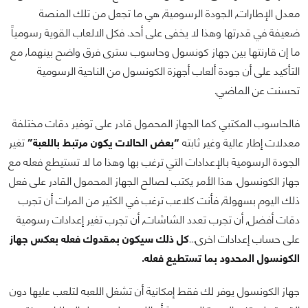
معدل الإطارات, الجودة الرسومية, هي ما تجعل من تلك المنصة
ضعيفة في قدرتها وهذا لا يخفى على أحد. فكل الالعاب القوية رسومياً
ما إن قارنتها بين جهاز كونسول وحاسوب سترى فرق واضح بينهما, مع
التأكيد على أن جودة ألعاب أجهزة الكونسول من الناحية الرسومية
تحسنت عن الماضي.
فالحاسوب المكتبي كما الجهاز المحمول قادر على توفير دقات مختلفة
معدلات إطار عالية وغير ثابته
“بعض الحالات يكون مرتبط باللعبة”
تغير
الجودة الرسومية بالإعدادات التي ترغب بها وهذا ما لا تستيطع فعله مع
جهاز الكونسول. هذا الأمر يكتب لصالح الجهاز المحمول القادر على فعل
ذلك اليوم بسهولة, فأنت كلاعب ترغب في الكثير من المرات أن تجرب
دقات أفضل, أن تجرب تعدد الشاشات, أن تجرب تغير إعدادات رسومية
على حساب إعدادات اخرى…
كل ذلك سيكون بمقدوك فعله بعكس جهاز
الكونسول المحدود بما تستطيع فعله.
جهاز الكونسول يوفر لك فقط إمكانية أن تشغل اللعبه لتلعب عليها دون