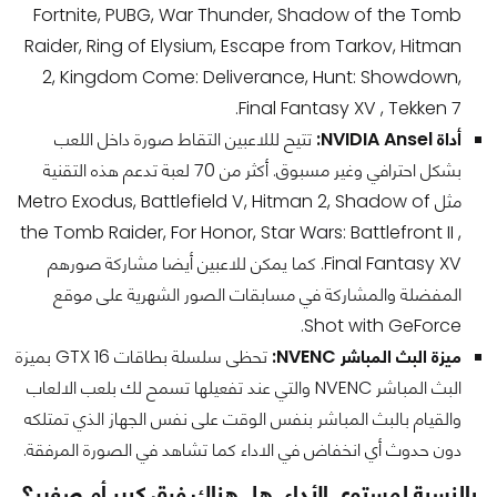
Fortnite, PUBG, War Thunder, Shadow of the Tomb
Raider, Ring of Elysium, Escape from Tarkov, Hitman
2, Kingdom Come: Deliverance, Hunt: Showdown,
Final Fantasy XV , Tekken 7.
أداة NVIDIA Ansel:
تتيح لللاعبين التقاط صورة داخل اللعب
بشكل احترافي وغير مسبوق. أكثر من 70 لعبة تدعم هذه التقنية
مثل Metro Exodus, Battlefield V, Hitman 2, Shadow of
the Tomb Raider, For Honor, Star Wars: Battlefront II ,
Final Fantasy XV. كما يمكن للاعبين أيضا مشاركة صورهم
المفضلة والمشاركة في مسابقات الصور الشهرية على موقع
Shot with GeForce.
ميزة البث المباشر NVENC:
تحظى سلسلة بطاقات GTX 16 بميزة
البث المباشر NVENC والتي عند تفعيلها تسمح لك بلعب الالعاب
والقيام بالبث المباشر بنفس الوقت على نفس الجهاز الذي تمتلكه
دون حدوث أي انخفاض في الاداء كما تشاهد في الصورة المرفقة.
بالنسبة لمستوى الأداء..هل هناك فرق كبير أم صغير؟