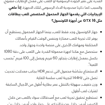
القدرة على تغير الجودة الرسومية أو اللعب على معدل الإطارات مفتوح,
والسبب كما ذكرنا محدودية الاداء الرسومي لتلك الاجهزة.
إذاً ماهي
الإيجابيات التي يقدمها الجهاز المحمول المخصص للعب ببطاقات
مثل GTX 16 عن أجهزة الكونسول؟
جهاز الكونسول وجد فقط للعب, بينما الجهاز المحمول يستطيع أن
يوفر لك تجربة للعب ممتازة وبنفس الوقت القيام بأعمالك
المختلفة ومهامك الأخرى على منصة واحدة وجهاز واحد.
ستحصل مع هكذا اجهزة محمولة القدرة على اللعب على دقة 1080
بكسل بمعدل إطارات يتجاوز 60 فريم ويصل إلى 100 فريم "بحسب
اللعبة".
الاستمتاع بشاشة محمول التي تدعم HDR بجانب معدلات تحديث
تصل حتى 144Hz لتجربة لعب سلسة للغاية.
وزن خفيف, سهولة بالتنقل, عمر بطارية أطول من الأجيال السابقة
لفترات لعب أطول.
تستطيع تحقيق تجربة لعب مع أصدقائك سواء باللعب من خلال
الكيبورد أو من خلال وحدة التحكم على جهاز واحد أو من خلال بث