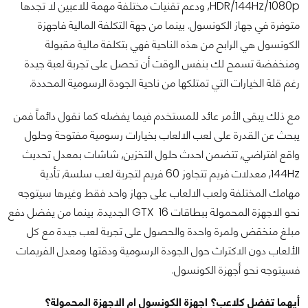
HDR/144Hz/1080p, ودعم تقنيات مختلفة مهمة للاعبين لا تجدها
متوفرة في جهاز الكونسول. بينما من جهة التكلفة المالية فاجهزة
الكونسول هي الرابح من هذه الناحية فهي بتكلفة مالية مقبولة
ومنخفضة تسمح لك بنفس الوقت أن تحصل على تجربة لعبة جيدة
رغم قلة الخيارات التي تمتلكها من ناحية الجودة الرسومية المحددة.
مع ذلك يبقى الأمر عائد للمستخدم فيما يفضله كما نقول دائماً فمن
يبحث عن القدرة على لعب الالعاب بخيارات رسومية مفتوحة وحلول
واقع افتراضي, تتضمن احدث حلول التخزين, شاشات بمعدل تحديث
144Hz, معدلات فريم تتجاوز 60 فريم لتجربة لعب سلسة, تأدية
مهامك المختلفة ولعب الالعاب على جهاز واحد فقط وغيرها سيتوجه
نحو الاجهزة المحمولة ببطاقات GTX 16 الجديدة. بينما من يفضل دفع
مبلغ منخقض ولمرة واحدة والحصول على تجربة لعب جيدة مع كل
الألعاب دون الاكتراث حول الجودة الرسومية ودقتها ومعدل الفريمات
فسيتوجه نحو أجهزة الكونسول.
أيهما تفضل كلاعب؟ اجهزة الكونسول ام الاجهزة المحمولة؟