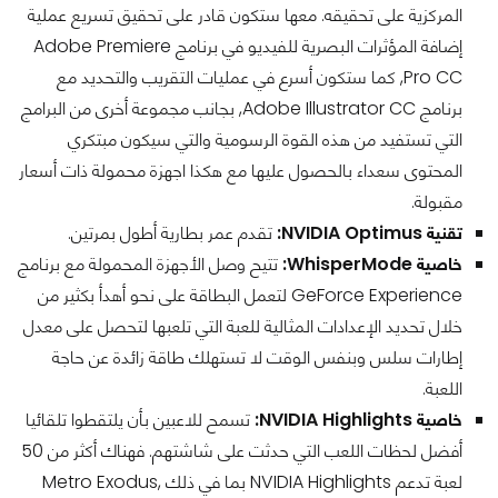
المركزية على تحقيقه. معها ستكون قادر على تحقيق تسريع عملية
إضافة المؤثرات البصرية للفيديو في برنامج Adobe Premiere
Pro CC, كما ستكون أسرع في عمليات التقريب والتحديد مع
برنامج Adobe Illustrator CC, بجانب مجموعة أخرى من البرامج
التي تستفيد من هذه القوة الرسومية والتي سيكون مبتكري
المحتوى سعداء بالحصول عليها مع هكذا اجهزة محمولة ذات أسعار
مقبولة.
تقنية NVIDIA Optimus:
تقدم عمر بطارية أطول بمرتين.
خاصية WhisperMode:
تتيح وصل الأجهزة المحمولة مع برنامج
GeForce Experience لتعمل البطاقة على نحو أهدأ بكثير من
خلال تحديد الإعدادات المثالية للعبة التي تلعبها لتحصل على معدل
إطارات سلس وبنفس الوقت لا تستهلك طاقة زائدة عن حاجة
اللعبة.
خاصية NVIDIA Highlights:
تسمح للاعبين بأن يلتقطوا تلقائيا
أفضل لحظات اللعب التي حدثت على شاشتهم. فهناك أكثر من 50
لعبة تدعم NVIDIA Highlights بما في ذلك Metro Exodus,