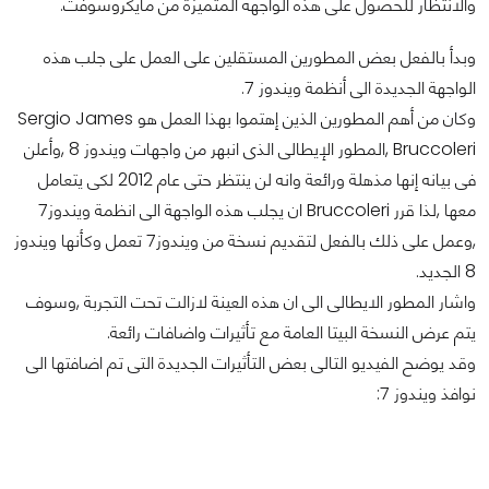
والانتظار للحصول على هذه الواجهة المتميزة من مايكروسوفت.
وبدأ بالفعل بعض المطورين المستقلين على العمل على جلب هذه
الواجهة الجديدة الى أنظمة ويندوز 7.
وكان من أهم المطورين الذين إهتموا بهذا العمل هو Sergio James
Bruccoleri ,المطور الإيطالى الذى انبهر من واجهات ويندوز 8 ,وأعلن
فى بيانه إنها مذهلة ورائعة وانه لن ينتظر حتى عام 2012 لكى يتعامل
معها ,لذا قرر Bruccoleri ان يجلب هذه الواجهة الى انظمة ويندوز7
,وعمل على ذلك بالفعل لتقديم نسخة من ويندوز7 تعمل وكأنها ويندوز
8 الجديد.
واشار المطور الايطالى الى ان هذه العينة لازالت تحت التجربة ,وسوف
يتم عرض النسخة البيتا العامة مع تأثيرات واضافات رائعة.
وقد يوضح الفيديو التالى بعض التأثيرات الجديدة التى تم اضافتها الى
نوافذ ويندوز 7: