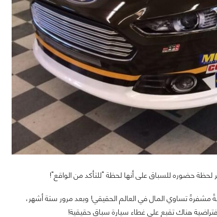
لحظة حضوره للسباق على أنها لحظة "للتأكد من الواقع"!
م تحولت لتصبح عملةً مشفرةً تساوي المال في العالم الحقيقي! وبعد مرور ستة أشهر،
تراضية هناك تقبع على غطاء سيارة سباق حقيقية!