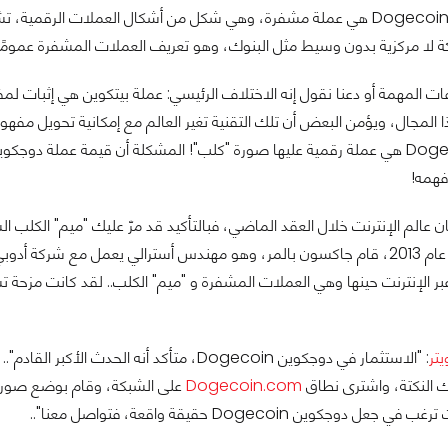
عملة دوجكوين Dogecoin هي عملة مشفرة، وهي شكل من أشكال العملات 
ة لا مركزية بدون وسيط مثل البنوك، وهو تعريف العملات المشفرة عمومًا.
المجال، ويؤمن البعض أن تلك التقنية تغير العالم مع إمكانية تحويل مفهوم 
فهمه!
عالم الإنترنت خلال العقد الماضي، فبالتأكيد قد مرّ عليك "ميم" الكلب الش
عبر الإنترنت حينها وهي العملات المشفرة و "ميم" الكلب.. لقد كانت مزح
يتر
: "الاستثمار في دوجكوين Dogecoin، متأكد أنه 
ك النكتة، واشترى نطاق
Dogecoin.com
على الشبكة، وقام بوضع صورة 
 دوجكوين Dogecoin حقيقة واقعة، فتواصل معنا"..