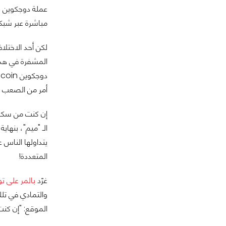
مباشرة عبر شبك
المشفرة في هذا 
أمر من الصعب 
إن كنت من سكان 
يتداولها الناس 
المتعددة!
غرّد
بالمر على تو
والتمادي في تل
الموقع: "إن كنت ترغب في جعل