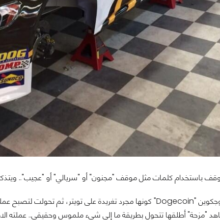
قف باستخدام كلمات مثل موقف "مجنون" أو "سريالي" أو "عجيب".. ويتذكر 
لم تتعد كلمة دوجكوين "Dogecoin" كونها مجرد تغريدة على تويتر، ث
هد "مزحة" أطلقها تتحول بطريقة ما إلى شيء ملموس وحقيقي.. عملته الاف