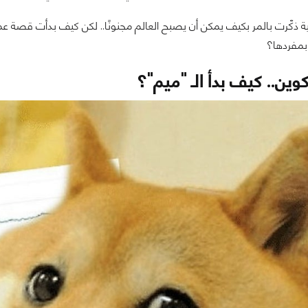
ة ذكّرت بالمر بكيف يمكن أن يصبح العالم مجنونًا.. لكن كيف بدأت قصة عملة
 بمفردها؟
كوين
.. كيف بدأ الـ "ميم"؟