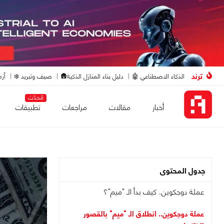
ترند
الذكاء الاصطناعي 🤖
دليل بناء المنازل الذكية🛖
صيف وتبريد ❄️
أزم
مُحدّث
أخبار
مقالات
مراجعات
تطبيقات
جدول المحتوى
عملة دوجكوين.. كيف بدأ الـ "ميم"؟
عملة دوجكوين.. انطلاق الـ "ميم" بالقصور