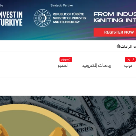
ة الرامات🔴
5/10
تسوق
توب
رياضات إلكترونية
المتجر