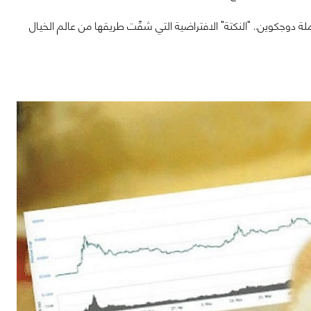
 دوجكوين.. "النكتة" الافتراضية التي شقّت طريقها من عالم الخيال