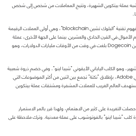
الرقمية، تشبه عملة بيتكوين الشهيرة، وتتيح المعاملات من شخص إلى شخص
.
لكن أحد الاختلافات المهمة أو دعنا نقول إنه الاختلاف الرئيسي: عملة بيتكوين هي إثبات لمفهوم تقنية "البلوك تشين blockchain"، وهي أولى العملات الرقيمة
الأموال في القرن الحادي والعشرين. بينما على الجهة الأخرى، عملة
دوجكوين Dogecoin هي عملة رقمية عليها صورة "كلب"! المشكلة أن قيمة عملة دوجكوين Dogecoin بلغت في وقت من الأوقات مليارات الدولارات، وهو
هير، وهو الكلب الياباني الأيقوني "شيبا اينو".. وفي خضم ذروة شعبية
الـ "ميم"، بنهاية عام 2013، قام جاكسون بالمر، وهو مهندس أسترالي يعمل مع شركة أدوبي Adobe، بإطلاق "نكتة" تجمع بين اثنين من أكثر الموضوعات التي
ة تستهدف العالم الغريب للعملات المشفرة ومشتقات عملة بيتكوين
الحدث الأكبر القادم".. حصلت التغريدة على كثير من الاهتمام، ولهذا قرر بالمر الاستمرار
كلب "شيبا اينو" بالفوتوشوب على عملة معدنية.. وترك ملاحظة على