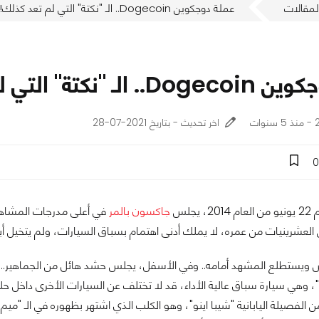
لمقالات
عملة دوجكوين Dogecoin.. الـ "نكتة" التي لم تعد كذلك!
 "نكتة" التي لم تعد كذلك!
ت
اخر تحديث - بتاريخ 2021-07-28
0
يجلس
جاكسون بالمر
العشرينيات من عمره، لا يملك أدنى اهتمام بسباق السيارات، ولم يتخيل أبد
س ويستطلع المشهد أمامه.. وفي الأسفل، يجلس حشد هائل من الجماهير.. يد
"، وهي سيارة سباق عالية الأداء، قد لا تختلف عن السيارات الأخرى داخل ح