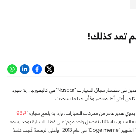
في أعلى مدرجات المشاهدين في مضمار سباق السيارات "Nascar" في كاليفورنيا.. إنه مجرد
ًا في أعتى أحلامه ضراوةً أن هذا ما سيحدث!
وي هدير غامر من محركات السيارات، وإذا به يلمح سيارة "
#98
لبة السباق، باستثناء تفصيل واحد مهم: على غطاء السيارة يوجد رسمة
"كلب"، تحديدًا من الفصيلة اليابانية "شيبا اينو"، وهو الكلب الذي اشتهر بظهوره في الـ "ميم" الشهير "Doge meme" في عام 2013، وأعلى الرسمة كُتبت كلمة