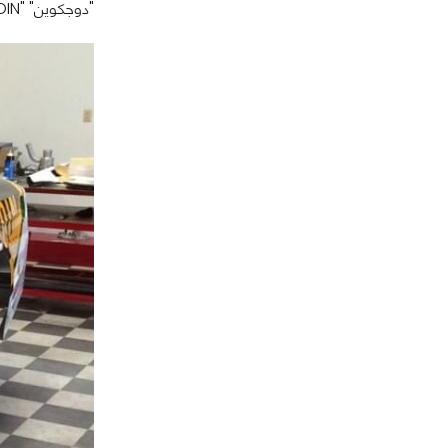
"دوجكوين" "DOGECOIN" بأحرف كبيرة، وأسفلها "عملة رقمية"!