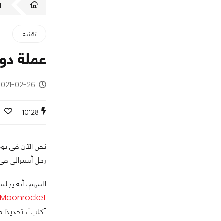
ا
تقنية
عملة دوجكوين Dogecoin.. الـ
2021-02-26 - منذ 5 سنوا
10128
نحن الآن في يوم 22 يونيو من العام 2014، 
رجل أسترالي في 
المهم، أنه يجل
Moonrocket