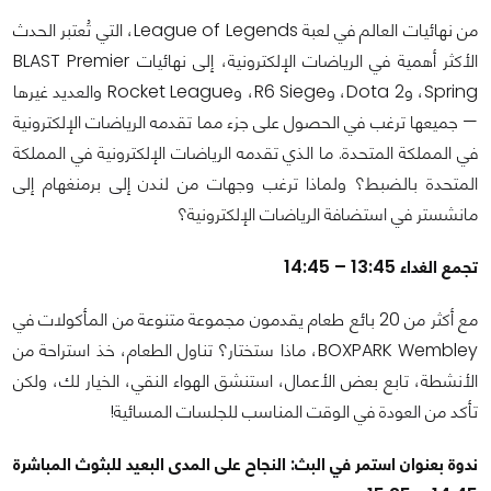
من نهائيات العالم في لعبة League of Legends، التي تُعتبر الحدث
الأكثر أهمية في الرياضات الإلكترونية، إلى نهائيات BLAST Premier
Spring، وDota 2، وR6 Siege، وRocket League والعديد غيرها
— جميعها ترغب في الحصول على جزء مما تقدمه الرياضات الإلكترونية
في المملكة المتحدة. ما الذي تقدمه الرياضات الإلكترونية في المملكة
المتحدة بالضبط؟ ولماذا ترغب وجهات من لندن إلى برمنغهام إلى
مانشستر في استضافة الرياضات الإلكترونية؟
تجمع الغداء 13:45 – 14:45
مع أكثر من 20 بائع طعام يقدمون مجموعة متنوعة من المأكولات في
BOXPARK Wembley، ماذا ستختار؟ تناول الطعام، خذ استراحة من
الأنشطة، تابع بعض الأعمال، استنشق الهواء النقي، الخيار لك، ولكن
تأكد من العودة في الوقت المناسب للجلسات المسائية!
ندوة بعنوان استمر في البث: النجاح على المدى البعيد للبثوث المباشرة