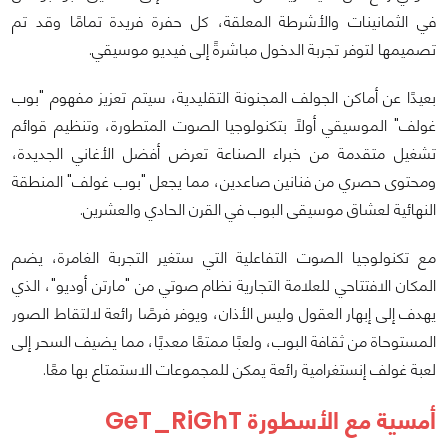
في الثمانينات والأشرطة المعلقة، كل حفرة فريدة تمامًا وقد تم
تصميمها لتوفر تجربة الدخول مباشرةً إلى فيديو موسيقي.
بعيدًا عن أماكن الجولف المجنونة التقليدية، سيتم تعزيز مفهوم "بوب
غولف" الموسيقي أولاً بتكنولوجيا الصوت المتطورة، وتنظيم قوائم
تشغيل متقدمة من خبراء الصناعة تعرض أفضل الأغاني الجديدة،
ومحتوى حصري من فنانين صاعدين، مما يجعل "بوب غولف" المنطقة
النهائية لعشاق موسيقى البوب في القرن الحادي والعشرين.
مع تكنولوجيا الصوت التفاعلية التي ستغير التجربة الغامرة، يضم
المكان الافتتاحي للعلامة التجارية نظام صوتي من "مارتن أوديو"، الذي
يهدف إلى إبهار العقول وليس الأذان، ويوفر فرصًا رائعة لالتقاط الصور
المستوحاة من ثقافة البوب، ولعبًا ممتعًا معديًا، مما يضيف السحر إلى
لعبة غولف إنستغرامية رائعة يمكن للمجموعات الاستمتاع بها معًا.
أمسية مع الأسطورة GeT_RiGhT