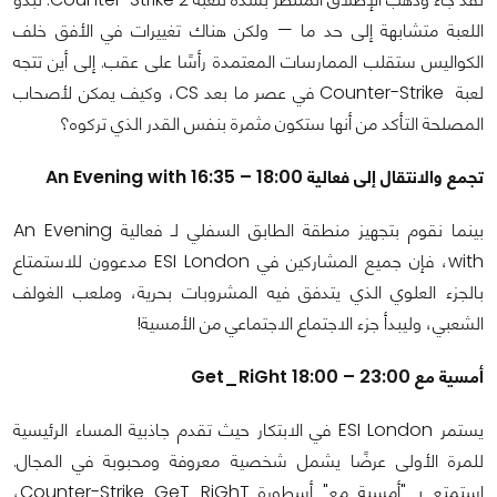
اللعبة متشابهة إلى حد ما — ولكن هناك تغييرات في الأفق خلف
الكواليس ستقلب الممارسات المعتمدة رأسًا على عقب. إلى أين تتجه
لعبة Counter-Strike في عصر ما بعد CS، وكيف يمكن لأصحاب
المصلحة التأكد من أنها ستكون مثمرة بنفس القدر الذي تركوه؟
تجمع والانتقال إلى فعالية An Evening with 16:35 – 18:00
بينما نقوم بتجهيز منطقة الطابق السفلي لـ فعالية An Evening
with، فإن جميع المشاركين في ESI London مدعوون للاستمتاع
بالجزء العلوي الذي يتدفق فيه المشروبات بحرية، وملعب الغولف
الشعبي، وليبدأ جزء الاجتماع الاجتماعي من الأمسية!
أمسية مع Get_RiGht 18:00 – 23:00
يستمر ESI London في الابتكار حيث تقدم جاذبية المساء الرئيسية
للمرة الأولى عرضًا يشمل شخصية معروفة ومحبوبة في المجال.
استمتع بـ "أمسية مع" أسطورة Counter-Strike GeT_RiGhT،