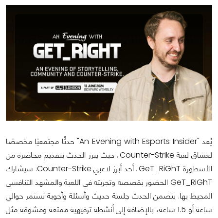
يُعد "An Evening with Esports Insider" حدثًا مجتمعيًا مخصصًا
لعشاق لعبة Counter-Strike، حيث يبرز الحدث بتقديم محاضرة من
الأسطورة GeT_RiGhT، أحد أبرز لاعبي Counter-Strike. سيشارك
GeT_RiGhT الحضور بقصصه وتجربته في اللعبة والمشهد التنافسي
المحيط بها. يتضمن الحدث جلسة حديث وأسئلة وأجوبة تستمر حوالي
ساعة أو 1.5 ساعة، بالإضافة إلى أنشطة ترفيهية ممتعة ومشوقة مثل