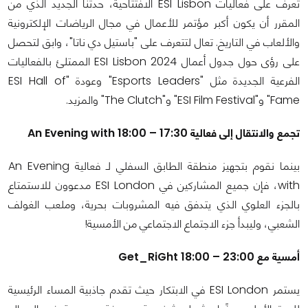
تعرف على فعاليات ESI Lisbon الافتتاحية، حدثنا الجديد الذي من
المقرر أن يكون أكبر مؤتمر للأعمال في مجال الرياضات الإلكترونية
والألعاب في التاريخ. تعال لتتعرف على "باستيل دي ناتا"، وابق لتحصل
على رؤى حول جدول أعمال ESI Lisbon 2024 الممتلئ بالفعاليات
الفرعية الجديدة مثل "Esports Leaders" وعودة "ESI Hall of
Fame" و"ESI Film Festival" و"The Clutch" والمزيد.
تجمع والانتقال إلى فعالية 17:30 – 18:00 An Evening with
بينما نقوم بتجهيز منطقة الطابق السفلي لـ فعالية An Evening
with، فإن جميع المشاركين في ESI London مدعوون للاستمتاع
بالجزء العلوي الذي يتدفق فيه المشروبات بحرية، وملعب الغولف
الشعبي، وليبدأ جزء الاجتماع الاجتماعي من الأمسية!
أمسية مع Get_RiGht 18:00 – 23:00
يستمر ESI London في الابتكار حيث تقدم جاذبية المساء الرئيسية