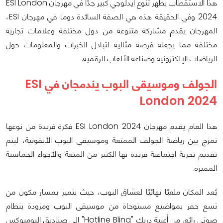
هذا الاستقطاب يظهر تنوع أيدلوجي كبير جدًا في مهرجان ESI London
2024 وفي الحقيقة هذه هي الصفة السائدة دوما في مهرجان ESI،
المهرجان يقدم مشاركة متنوعة من دول مختلفة وعلامات تجارية
مختلفة مما يجعله فرصة مثالية لتبادل الخبرات والمعلومات حول
الرياضات الإلكترونية وصناعة الألعاب الرقمية.
الجولف وموسيقى البوب يندمجان في ESI
London 2024
هذا العام يقدم مهرجان ESI London 2024 فكرة فريدة من نوعها
تمزج بين رياضة الجولف الممتعة وموسيقى البوب الأيقونية، ليتم
تقديم تجربة اجتماعية فريدة بها الكثير من المتعة والأجواء الحماسية
المميزة.
يُعد المكان ملعبًا نهائيًا لعشاق البوب، حيث يتميز بمسار مكون من
تسع حفر بمواضيع مستوحاة من موسيقى البوب ومزودة بنظام
صوتي رائع. من أغنية دريك "Hotline Bling" إلى صناديق البومبوكس