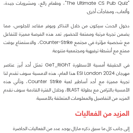
"The Ultimate CS Pub Quiz"، وطعام رائع، ومشروبات جيدة،
وألعاب، ومفاجآت أخرى.
دخول الحدث سيكون من خلال التذاكر ويوفر مقاعد للجلوس، مما
يضمن تجربة مرتبة وممتعة للحضور. تعد هذه الفرصة مميزة للتفاعل
مع شخصية مؤثرة في مجتمع Counter-Strike، والاستمتاع بوقت
ممتع مع أنشطة ترفيهية ومجتمعية متنوعة.
في الحقيقة أمسية الأسطورة GeT_RiGhT تمثل أحد أبرز عناصر
مهرجان ESI London 2024 هذا العام، هذه الامسية سوف تقدم لنا
تجربة مميزة مع أحد أساطير لعبة Counter Strike، وتأتي هذه
الأمسية بالتزامن مع بطولة BLAST، وخلال الفترة القادمة سوف نقدم
المزيد من التفاصيل والمعلومات المتعلقة بالأمسية.
المزيد من الفعاليات
إلى جانب كل ما سبق ذكره مازال يوجد عدد من الفعاليات الحاضرة