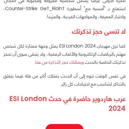
للمرة الأولى عرضًا يشمل شخصية معروفة ومحبوبة في المجال.
استمتع بـ "أمسية مع" أسطورة Counter-Strike GeT_RiGhT،
واختبار المعرفة، والمواجهات الفردية، والمزيد!
لا تنسى حجز تذكرتك
كما نرى مهرجان ESI London 2024 يمثل وجهة ممتازة لكل شخص
مهتم بالرياضات الإلكترونية والألعاب الرقمية، ولا يتبقى سوى أن تحجز
تذكرتك الخاصة بالحدث
ويمكنك حجز التذكرة من هنا.
في نفس الوقت ننوه إلى أن الحدث يمتلك أكثر من فئة فيما يتعلق
بالتذاكر لتتناسب مع احتياجات كل زائر.
عرب هاردوير حاضرة في حدث ESI London
2024