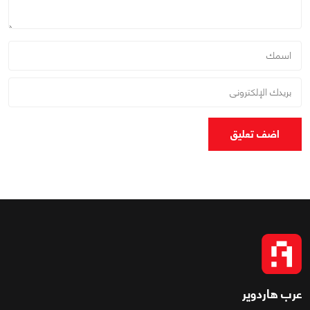
اضف تعليق
عرب هاردوير