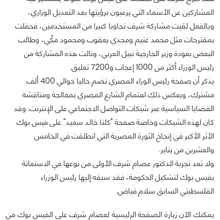
المشاركين عن الأسماء التي يرغبون برؤيتها بعد التعديل الوزاري،
وبالفعل لقيت مشاركة شرف تجاوبا كبيرا من المستخدمين، فحفلت
بمقترحات مثل محمد غنيم ومجدي يعقوب ومحمود مكّي، وطالب
البعض بعودة وزير الخارجية نبيل العربي، ونالت هذه المشاركة من
رئيس الوزراء أكثر من 1000 إعجاب و7200 تعليق.
يذكر أن صفحة رئيس الوزاء المصري تضم حاليا حوالي 400 ألف
مشترك، ويعكس ذلك اهتمام الشارع المصري بمعالجة ومناقشة
القضايا السياسية عبر شبكات التواصل الاجتماعي على الإنترنت. وقد
كان لهذه الشبكات وخاصة صفحة "كلنا خالد سعيد" على فيس بوك
الأثر الأكبر في إنجاح الثورة المصرية التي انطلقت في الخامس
والعشرين من يناير.
ولا تعد تجربة الدكتور عصام شرف الأولى من نوعها في الاستعانة
بفيس بوك لتشكيل الحكومة، فقد سبقه إليها رئيس الوزراء
الفلسطيني السابق سلام فياض.
يمكنك الآن زيارة الصفحة الرئيسية لعصام شرف على الفيس بوك من