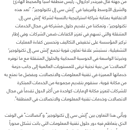
من جهته قال فيريندر أجاروال، رئيس منطقة آسيا والمحيط الهادئ
والشرق الأوسط وأفريقيا في "إتش سي إل تكنولوجيز": "تعد هذه
الاتفاقية بمثابة شراكة استراتيجية بالنسبة لشركة ’إتش سي إل
تكنولوجيز‘، وتمكننا من تقديم حلول مشتركة في مجال الخدمات
المتنقلة والتي تسهم في تعزيز الكفاءات ضمن الشركات. وفي إطار
تركيز المؤسسة على تخفيض التكاليف وتحسين كفاءة العمليات
التشغيلية، نستبشر علاقة تعاون قوية تجمع ’إتش سي إل تكنولوجيز‘
وخبرتنا الواسعة في الحوسبة السحابية والحلول المتنقلة مع ما توفره
’اتصالات‘ من بنية تحتية ترقى للمستويات العالمية إلى جانب حزمة
خدماتها المميزة في تقنية المعلومات والاتصالات. وبفضل ما نمتع به
من مكانة قوية، سنقوم بتقديم مجموعة من الخدمات المبتكرة
للشركات لتعزيز مكانة الإمارات كواحدة من أكثر الدول تقدماً في مجال
الاتصالات وخدمات تقنية المعلومات والاتصالات في المنطقة".
ويأتي هذا التعاون بين "إتش سي إل تكنولوجيز" و"اتصالات" في الوقت
الذي يتعاظم فيه دور حلول تقنية المعلومات التي باتت تشكل محوراً