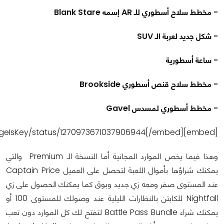
- مخطط سلاح أسطوري للـ AR إسمه Blank Stare
- شكل جديد لعربة الـ SUV
- ساعة أسطورية
- مخطط سلاح قنص أسطوري Brookside
- مخطط أسطوري لمسدس Gavel
[embed]https://twitter.com/PrestigeIsKey/status/1270973671037906944[/embed]
وهذا فيما يخص الموارد المجانية أما النسخة الـ Premium والتي
يمكنك شراؤها بأموال اللعبة لتحصل على العميل Captain Price
عند المستوى صفر ومعه زي جديد وبوق كما يمكنك الحصول على زي
Nightfall للكابتن بالنظارات الليلية عند وصولك للمستوى 100 أو
يمكنك شراء Battle Pass Bundle لتفتح لك كل الموارد دون تعب