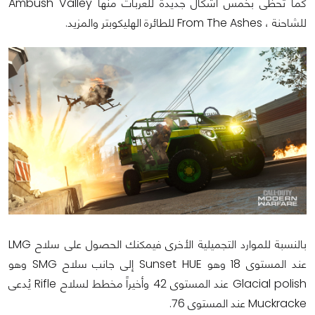
كما تحظى بخمس أشكال جديدة للعربات منها Ambush Valley
للشاحنة ، From The Ashes للطائرة الهليكوبتر والمزيد.
بالنسبة للموارد التجميلية الأخرى فيمكنك الحصول على سلاح LMG
عند المستوى 18 وهو Sunset HUE إلى جانب سلاح SMG وهو
Glacial polish عند المستوى 42 وأخيراً مخطط لسلاح Rifle يُدعى
Muckracke عند المستوى 76.