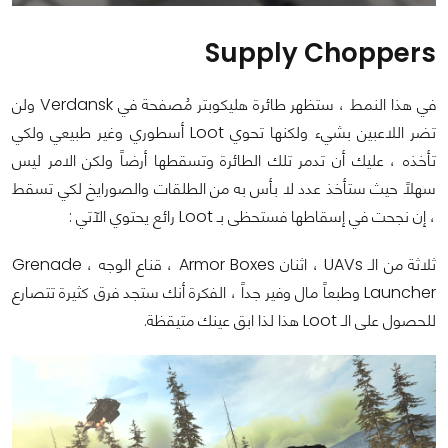
Supply Choppers
في هذا النمط ، ستظهر طائرة هليكوبتر مُصفحة في Verdansk ولن
تضر اللاعبين بشيء ولكنها تحوي Loot أسطوري وغير طبيعي ولكي
تأخذه ، عليك أن تدمر تلك الطائرة وتسقطها أرضاً ولكن الامر ليس
سهلاً حيث ستأخذ عدد لا بأس به من الطلقات والصورايخ لكي تسقط
، إن نجحت في إسقاطها فستحظى بـ Loot رائع يحتوي الآتي :
ثلاثة من الـ UAVs ، اثنان Armor Boxes ، قناع الوجه ، Grenade
Launcher وطبعاً مال وفير جداً ، الفكرة أنك ستجد فرق كثيرة تتصارع
للحصول على الـ Loot هذا لذا ابق عينك متيقظة.