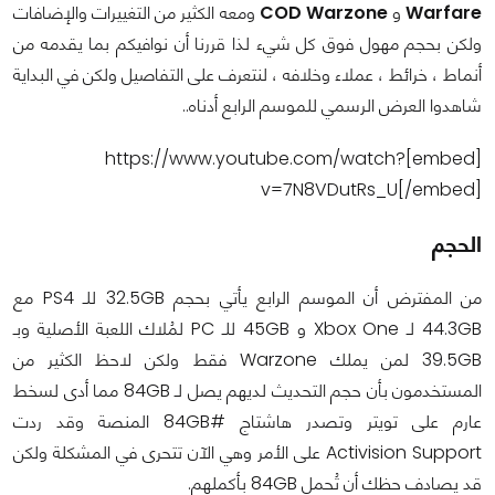
Warfare
و
COD Warzone
ومعه الكثير من التغييرات والإضافات
ولكن بحجم مهول فوق كل شيء لذا قررنا أن نوافيكم بما يقدمه من
أنماط ، خرائط ، عملاء وخلافه ، لنتعرف على التفاصيل ولكن في البداية
شاهدوا العرض الرسمي للموسم الرابع أدناه..
[embed]https://www.youtube.com/watch?
v=7N8VDutRs_U[/embed]
الحجم
من المفترض أن الموسم الرابع يأتي بحجم 32.5GB للـ PS4 مع
44.3GB لـ Xbox One و 45GB للـ PC لمُلاك اللعبة الأصلية وبـ
39.5GB لمن يملك Warzone فقط ولكن لاحظ الكثير من
المستخدمون بأن حجم التحديث لديهم يصل لـ 84GB مما أدى لسخط
عارم على تويتر وتصدر هاشتاج #84GB المنصة وقد ردت
Activision Support على الأمر وهي الآن تتحرى في المشكلة ولكن
قد يصادف حظك أن تُحمل 84GB بأكملهم.