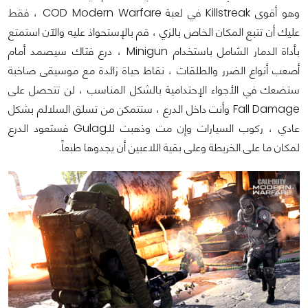
وهو أقوى Killstreak في لعبة COD Modern Warfare ، فقط
عليك أن تتبع المكان الخاص بالزي ، قم بالإستحواذ عليه والآن استمتع
بأداة الدمار الشامل باستخدام Minigun ، درع فتاك سيصمد أمام
أصعب أنواع الضرر والطلقات ، نقاط حياة زائدة مع موسيقى صاخبة
ستضعك في الأجواء الإحتدامية بالشكل المناسب ، لن تتحصل على
Fall Damage وأنت داخل الدرع ، ستتمكن من تسلق السلالم بشكل
عادي ، ركوب السيارات وإن مت وذهبت للـGulag فستعود الدرع
لمكان ما على الخريطة وعلى بقية اللاعبين أن يجدوها طبعاً.