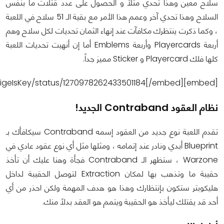
سلاح معين وهذا تحدي مثلاً و الحصول على عدد قتلات ما بنفس
السلاح وهذا تحدي آخر وعمم هذا الأمر مع بقية الـ 51 سلاح في اللعبة
، وكما ذكرت ينتظرك مكافآت عند إنهاء الثمان تحديات لكل سلاح وهم
أربعة Playercards وأربعة Emblems أما إن أنهيت تحديات اللعبة
كلها فلك Playercard و Sticker مميز جداً.
[embed]https://twitter.com/PrestigeIsKey/status/1270978262433501184[/embed]
نظام العقود Contraband الجديد!
تقدم اللعبة نوع جديد من العقود إسمه Contraband سيكافأك بـ
Blueprint أبدي ونادر عند إتمامه ، ومثلها مثل أي نوع عقود عادي في
Warzone ، ستظهر الـ Contraband فجأة وهنا عليك أن تأخذ
حقيبة ما وتذهب بها لمكان Extraction لتوصل الحقيبة لداخل
هليكوبتر ستكون بإنتظارك وهذا هو هدف المهمة ولكن احذر من أي
أحد قد يقتلك ليأخذ هو الحقيبة ويتمم هو العقد بدلاً منك.