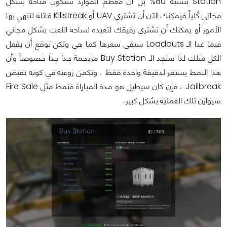
Station بنسبة 80% بل أن معظم الموارد ستكون متاحة بشكل
مجاني كُلياً فيمكنك الآن أن تشتري UAV أو Killstreak قاتلة لتنهي بها
الأمور أو يمكنك أن تشتري رفيقك لتعيده لساحة اللعب بشكل مجاني
فيما عدا الـ Loadouts سيقى سعرها كما هي ولكن توقع أن يفعل
الكل مثلك لذا ستجد الـ Buy Station مزدحمة جداً جداً خصوصاً وأن
هذا النمط يستمر لدقيقة واحدة فقط ، وتكمن روعته في كونه نقيض
Jailbreak ، فإن كان سيطيل هو مدة المباراة فنمط مثل Fire Sale
سيوازن تلك العملية بشكل كبير.