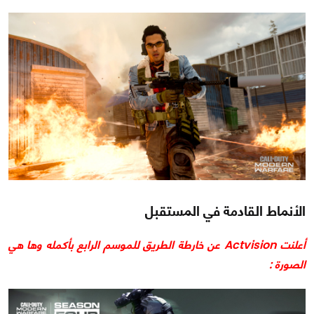
الأنماط القادمة في المستقبل
أعلنت Actvision عن خارطة الطريق للموسم الرابع بأكمله وها هي
الصورة :