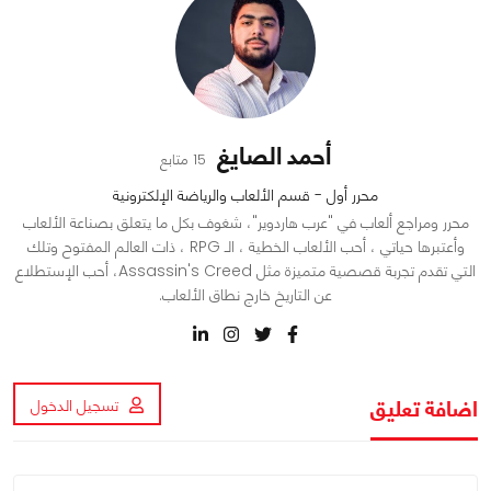
أحمد الصايغ
15 متابع
محرر أول - قسم الألعاب والرياضة الإلكترونية
محرر ومراجع ألعاب في "عرب هاردوير"، شغوف بكل ما يتعلق بصناعة الألعاب
وأعتبرها حياتي ، أحب الألعاب الخطية ، الـ RPG ، ذات العالم المفتوح وتلك
التي تقدم تجربة قصصية متميزة مثل Assassin's Creed، أحب الإستطلاع
عن التاريخ خارج نطاق الألعاب.
اضافة تعليق
تسجيل الدخول