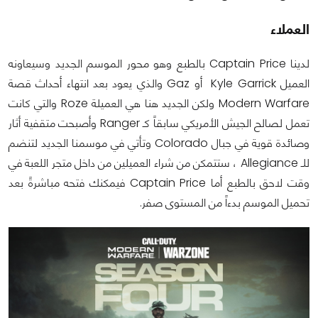
العملاء
لدينا Captain Price بالطبع وهو محور الموسم الجديد وسيعاونه
العميل Kyle Garrick أو Gaz والذي يعود بعد انتهاء أحداث قصة
Modern Warfare ولكن الجديد هنا هي العميلة Roze والتي كانت
تعمل لصالح الجيش الأمريكي سابقاً كـ Ranger وأصبحت متقفية أثار
وصائدة قوية في جبال Colorado وتأتي في موسمنا الجديد لتنضم
للـ Allegiance ، ستتمكن من شراء العميلين من داخل متجر اللعبة في
وقت لاحق بالطبع أما Captain Price فيمكنك فتحه مباشرةً بعد
تحميل الموسم بدءاً من المستوى صفر.