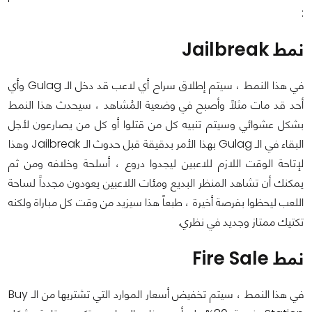
:
نمط Jailbreak
في هذا النمط ، سيتم إطلاق سراح أي لاعب قد دخل الـ Gulag وأي
أحد قد مات مثلاً وأصبح في وضعية المُشاهد ، سيحدث هذا النمط
بشكل عشوائي وسيتم تنبيه كل من قتلوا أو كل من يصارعون لأجل
البقاء في الـ Gulag بهذا الأمر بدقيقة قبل حدوث الـ Jailbreak وهذا
لإتاحة الوقت اللازم للاعبين ليجدوا دروع ، أسلحة وخلافه ومن ثم
يمكنك أن تشاهد المنظر البديع ومئات اللاعبين يعودون مجدداً لساحة
اللعب ليحظوا بفرصة أخيرة ، طبعاً هذا سيزيد من وقت كل مباراة ولكنه
تكتيك ممتاز وجديد في نظري.
نمط Fire Sale
في هذا النمط ، سيتم تخفيض أسعار الموارد التي تشتريها من الـ Buy