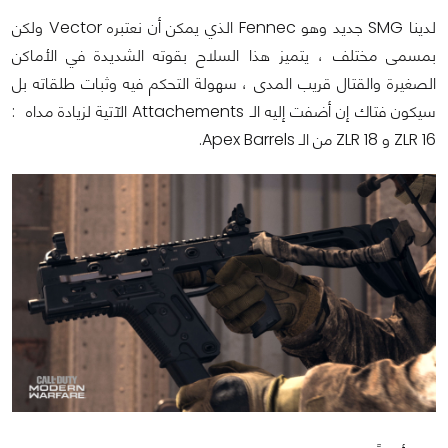
لدينا SMG جديد وهو Fennec الذي يمكن أن نعتبره Vector ولكن
بمسمى مختلف ، يتميز هذا السلاح بقوته الشديدة في الأماكن
الصغيرة والقتال قريب المدى ، سهولة التحكم فيه وثبات طلقاته بل
سيكون فتاك إن أضفت إليه الـ Attachements الآتية لزيادة مداه :
ZLR 16 و ZLR 18 من الـ Apex Barrels.