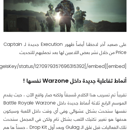
على صعيد آخر لاحظنا أيضاً ظهور Execution جديدة لـ Captain
Price من خلال نشر بعض اللاعبين لها بعد تحمليهم للتحديث.
[embed]https://twitter.com/PrestigeIsKey/status/1270979357696315392[/embed]
أنماط تفاعلية جديدة داخل Warzone نفسها !
تقريباً تم تسريب هذا الكلام مُسبقاً ولكنه صار واقع الآن ، حيث يقدم
الموسم الرابع ثلاثة أنماط جديدة داخل Battle Royale Warzone
نفسها ستحدث بشكل عشوائي وفي أي وقت داخل اللعبة وسيكون
هدفها هو تغيير تكتيك اللعب بشكل تام ولكن في المجمل ستحدث
تلك الفعاليات قبل غلق الـ Gulag وبعد أول Drop Kit ، حسناً ها هم