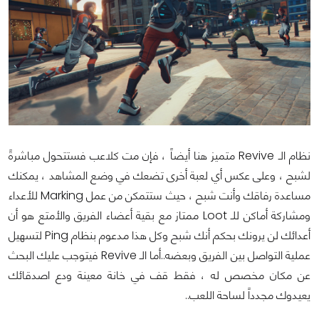
نظام الـ Revive متميز هنا أيضاً ، فإن مت كلاعب فستتحول مباشرةً
لشبح ، وعلى عكس أي لعبة أخرى تضعك في وضع المشاهد ، يمكنك
مساعدة رفاقك وأنت شبح ، حيث ستتمكن من عمل Marking للأعداء
ومشاركة أماكن للـ Loot ممتاز مع بقية أعضاء الفريق والأمتع هو أن
أعدائك لن يرونك بحكم أنك شبح وكل هذا مدعوم بنظام Ping لتسهيل
عملية التواصل بين الفريق وبعضه..أما الـ Revive فيتوجب عليك البحث
عن مكان مخصص له ، فقط قف في خانة معينة ودع اصدقائك
يعيدوك مجدداً لساحة اللعب..