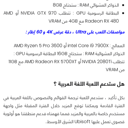
الذواكر العشوائي RAM : ستحتاج 8GB
البطاقة الرسومية GPU : تتطلب NVIDIA GTX 970 أو AMD
Radeon RX 480 مع 4GB من VRAM
مواصفات اللعب على Ultra ، دقة عرض 4K و 60 إطار :
المعالج : intel Core i9 7900X أو AMD Ryzen 5 Pro 3600
الذواكر العشوائية RAM : ستحتاج 16GB البطاقة الرسومية GPU :
تتطلب NVIDIA 2080Ti أو AMD Radeon RX 5700XT مع 11GB
من VRAM
هل ستدعم اللعبة اللغة العربية ؟
بكل تأكيد ، ستدعم اللعبة ترجمة القوائم والنصوص باللغة العربية في
الفترة القادمة ويمكننا توقع المزيد خلال الفترة المقبلة مثل واجهة
مستخدم خاصة بالعربية والمزيد فمما فهمناه فدعم منطقتنا هو أولوية
قصوى تعمل عليها Ubisoft الشرق الأوسط..