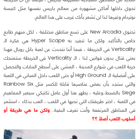
تحوي داخلها أماكن مشهورة من معالم باريس نفسها مثل كنيسة
نوتردام وغيرها لذا لن تشعر بأنك غريب على هذا العالم..
تحتوي New Arcadia على تسع مناطق مختلفة ، لكل منهم طابع
خاص بالتأكيد ولكن ما تنفرد به Hyper Scape هي فكرة الـ
Verticality في الخريطة ، فبما أننا نتحدث عن لعبة باتل رويال فهذا
يعني قتال بدون قوانين لذا ، الـ Verticality في الخريطة ستمنحك
حرية اللعب في شوارع المدينة ، المشي على أسطح البنايات والتحصل
على أفضلية الـ High Ground أو حتى اللعب داخل المباني في اللعبة
والتي ستجد بأن بعض عناصرها قابلة للكسر مثل Rainbow Six
Siege بالضبط..وعليه ، يظهر هنا أول عامل تكتيكي سيغير المفاهيم
في اللعبة ، اختر طريقتك التي تحبها في اللعب ، العب بذكاء ، استثمر
في المناطق المرتفعة وأنت تعرف البقية..
ولكن ما هي طريقة أو
أسلوب اللعب أصلاً ؟؟