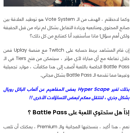
وكما لاحظتم ، الهدف من الـ Vote System هو توطيد العلاقة بين
صانع المحتوى ومتابعيه وزيادة التفاعل بشكل لم نراه من قبل الحقيقة
ولكن أهم سؤال! ماذا سأستفيد أنا كمتابع من كل ذلك؟
إن قام المشاهد بربط حسابه على Twitch مع منصة Uplay فمن
خلال تفاعله مع أي مباراة لأي مؤثر ، سيتمكن من فتح Tiers في الـ
Battle Pass الخاصة باللعبة أضف إلى هذا مكافآت ، موارد تجميلية
وغيرها مما تقدمه الـ Battle Pass بشكل مجاني..
بذلك تغير Hyper Scape بعض المفاهيم عن ألعاب الباتل رويال
بشكل جذري ، لننتقل معكم لبعض التساؤلات الأخرى !!
إذاً هل ستحتوي اللعبة على Battle Pass ؟
نعم ، هذا أكيد ، بنسختيها المجانية والـ Premium ، يمكنك أن تلعب