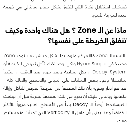
فيمكنك استغلال فكرة التاج لتفوز بشكل مغاير وبالتالي هي فرصة
جيدة لموازنة الأمور.
ماذا عن الـ Zone ؟ هل هناك واحدة وكيف
تنغلق الخريطة على نفسها؟
بالنسبة للـ Zone فالأمر غير منوط بها بشكل مباشر ، فلا توجد Zone
محددة في Hyper Scape ولكن يوجد نظام تآكل تدريجي للخريطة أو
Decay System ، بكل بساطة وبعد مرور بعد الوقت ، ستبدأ
بملاحظة وجود بعض المثلثات على المباني والأسطح والعالم كله ،
هذا هو إنذار وتنويه بأن تلك المنطقة من الخريطة تتعرض للتآكل وإزالة
ملفاتها وبالتالي عليك أن تخرج من تلك المنطقة بسرعة قبل أن تبتلعك
اللعبة..لاحظ أيضاً الـ Decay يبدأ من الأسطح العالية مروراً بالأكثر
انخفاضاً وهذا يعني بأن عامل الـ Verticality الذي تحدثت عنه سيتبخر
معك.