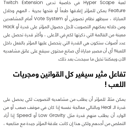
لعبة Hyper Scape في خاصية تدعى Twitch Extension
Feature يمكن للمؤثر إغلاقها طبعاً أو فتحها بحرية ، المهم وخلال
المباراة ، سيظهر نظام تصويتي أو Vote System أمام المشاهدين
ومن خلاله يمكنهم التصويت لأجل حصول المؤثر على قدرة أو Hack
معينة من القائمة التي ذكرتها لكم في الأعلى ، وأكثر قدرة تحصل على
عدد أصوات ستكون هي القدرة التي يتحصل عليها المؤثر بالفعل داخل
اللعبة!! أي أن مصير مباراة أي صانع محتوى سيقع على عاتق مشاهديه
الآن ويمكننا تخيل ما سيحدث بعد ذلك.
تفاعل مثير سيغير كل القوانين ومجريات
اللعب !
يمكن مثلاً للمؤثر أن يطلب من مشاهديه التصويت لكي يحصل على
قدرة الـ Heal وبالتالي معالجة نفسه إذا كان في موقف صعب أو من
الوارد أن يطلب منهم قدرة مثل Low Gravity أو Speed إذا أراد
التملص من أحدهم ولكن هذا إن كانت علاقة المؤثر جيدة مع متابعيه ،