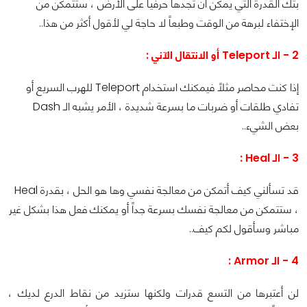
بتك القدرة التي يمكن أن تجدها حرفياً على الأرض ، ستتمكن من
الإختفاء لبرهة من الوقت وطبعاً لا حاجة لي لأقول أكثر من هذا..
2 - الـ Teleport أو الانتقال الآني :
إذا كنت محاصر مثلاً فيمكنك استخدام Teleport للهرب السريع أو
تفادي طلقات أو ضربات ما بسرعة شديدة ، الأمر يشبه الـ Dash
بعض الشيء..
3 - الـ Heal :
قد تسألني كيف أتمكن من معالجة نفسي وها هو الحل ، بقدرة Heal
، ستتمكن من معالجة نفسك بسرعة جداً أو يمكنك فعل هذا بشكل غير
مباشر وسأقول لكم كيف..
4 - الـ Armor :
لن أعتبرها من التسع قدرات ولكنها ستزيد من نقاط الدرع لديك ،