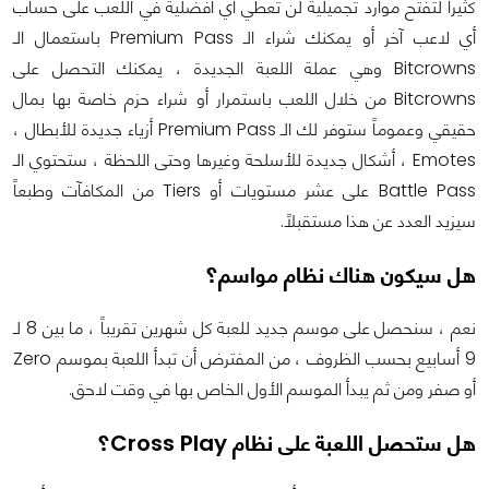
كثيراً لتفتح موارد تجميلية لن تعطي أي أفضلية في اللعب على حساب
أي لاعب آخر أو يمكنك شراء الـ Premium Pass باستعمال الـ
Bitcrowns وهي عملة اللعبة الجديدة ، يمكنك التحصل على
Bitcrowns من خلال اللعب باستمرار أو شراء حزم خاصة بها بمال
حقيقي وعموماً ستوفر لك الـ Premium Pass أزياء جديدة للأبطال ،
Emotes ، أشكال جديدة للأسلحة وغيرها وحتى اللحظة ، ستحتوي الـ
Battle Pass على عشر مستويات أو Tiers من المكافآت وطبعاً
سيزيد العدد عن هذا مستقبلاً.
هل سيكون هناك نظام مواسم؟
نعم ، سنحصل على موسم جديد للعبة كل شهرين تقريباً ، ما بين 8 لـ
9 أسابيع بحسب الظروف ، من المفترض أن تبدأ اللعبة بموسم Zero
أو صفر ومن ثم يبدأ الموسم الأول الخاص بها في وقت لاحق.
هل ستحصل اللعبة على نظام Cross Play؟