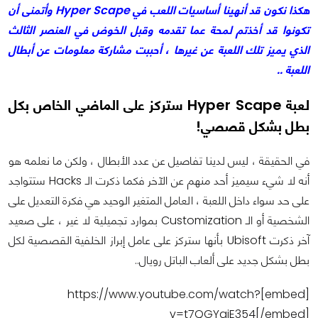
هكذا نكون قد أنهينا أساسيات اللعب في Hyper Scape وأتمنى أن
تكونوا قد أخذتم لمحة عما تقدمه وقبل الخوض في العنصر الثالث
الذي يميز تلك اللعبة عن غيرها ، أحببت مشاركة معلومات عن أبطال
اللعبة ..
لعبة Hyper Scape ستركز على الماضي الخاص بكل
بطل بشكل قصصي!
في الحقيقة ، ليس لدينا تفاصيل عن عدد الأبطال ، ولكن ما نعلمه هو
أنه لا شيء سيميز أحد منهم عن الآخر فكما ذكرت الـ Hacks ستتواجد
على حد سواء داخل اللعبة ، العامل المتغير الوحيد هي فكرة التعديل على
الشخصية أو الـ Customization بموارد تجميلية لا غير ، على صعيد
آخر ذكرت Ubisoft بأنها ستركز على عامل إبراز الخلفية القصصية لكل
بطل بشكل جديد على ألعاب الباتل رويال..
[embed]https://www.youtube.com/watch?
v=t7QGYqiE354[/embed]