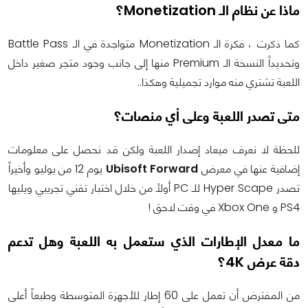
ماذا عن نظام الـ Monetization؟
كما ذكرت ، فكرة الـ Monetization متواجدة في الـ Battle Pass
وتحديداً النسخة الـ Premium منها إلى جانب وجود متجر صغير داخل
اللعبة تشتري منه موارد تجميلية وهكذا..
متى تصدر اللعبة وعلى أي منصات؟
للحظة لا نعرف ميعاد إصدار اللعبة ولكن قد نحصل على معلومات
إضافية عنها في معرض
Ubisoft Forward
يوم 12 من يوليو وأخيراً
تصدر Hyper Scape للـ PC أولاً من خلال اختبار تقني تجريبي ويليها
PS4 و Xbox One في وقت لاحق !
ما معدل الإطارات الذي ستعمل به اللعبة وهل تدعم
دقة عرض 4K؟
من المفترض أن تعمل على 60 إطار للأجهزة المتوسطة وطبعاً أعلى