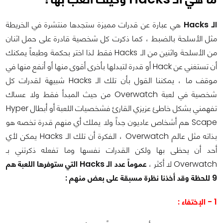
الـ Hacks
هي عبارة عن قدرات مميزة ستجدها منتشرة في الخريطة
مثل الأسلحة بالضبط ، كما ذكرت كل شخصية قادرة على حمل اثنان
من الأسلحة واثنين من الـ Hacks فقط لذا اختر بحكمة وطبعاً يمكنك
أن تستغني عن Hack أو قدرة لتبدلها بأخرى أقوى منها أو أنفع منها في
موقف ما ، يمكننا القول بأن تلك الـ Hacks شبيهة لقدرات كل
شخصية في لعبة Overwatch من حيث المبدأ فقط ولا عساك
تفهمني بشكل خاطئ عزيزي القارئ فشخصيات اللعبة أو أبطال Hyper
Scape هم أشخاص عاديون جداً ولا يملك أي منهم قدرة تخصه هو
بذاته مثل عالم Overwatch ، الفكرة أن تلك الـ Hacks يمكن لأي
أحد أن يحظى بها ولكن القدرات نفسها وما تفعله ذكرتني بـ
Overwatch لا أكثر ،
عموماً عدد الـ Hacks التي ستوفرها اللعبة هم
9 للحظة وقد أخذنا نظرة مسبقة على بعض منهم :
1 - الإختفاء :