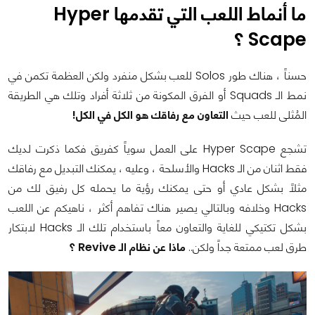
ما أنماط اللعب التي تقدمها Hyper
Scape ؟
حسناً ، هناك طور Solos للعب بشكل منفرد ولكن العظمة تكمن في
نمط الـ Squads أو الفرق المكونة من ثلاثة أفراد وتلك هي الطريقة
المُثلى للعب حيث
التعاون مع رفاقك هو الكل في الكل!
تشجع Hyper Scape على العمل سوياً كفريق فكما ذكرت لديك
فقط اثنان من الـ Hacks والأسلحة ، وعليه ، يمكنك التبديل مع رفاقك
مثلاً بشكل عادي أو حتى يمكنك رؤية ما يحمله كل رفيق لك من
Hacks وخلافه وبالتالي يصير هناك تفاهم أكثر ، ناهيكم عن اللعب
بشكل تكتيكي للغاية والتعاون معاً باستخدام تلك الـ Hacks لابتكار
طرق لعب ممتعة جداً ولكن..
ماذا عن نظام الـ Revive ؟