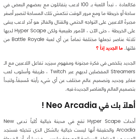
فكالعادة ، تبدأ اللعبة بـ 100 لاعب يتقاتلون مع بعضهم البعض في
ساحة أو خريطة ما ومع مرور الوقت تنكمش تلك المساحة لتصير أصغر
مجبرةً اللاعبين على التواجه الحتمي والقتال والفائز هو آخر لاعب يبقى
على الخريطة ، حتى الآن ، الأمور طبيعية ولكن Hyper Scape لديها
ثلاثة عناصر تجعلها مختلفة تماماً عن أي لعبة Battle Royale من
فئتها..
ما الجديد إذاً ؟
الجديد يتلخص في فكرة مجنونة ومفهوم سيزيد تفاعل اللاعبين مع الـ
Streamers المفضلين لديهم عبر Twitch ، طريقة وأسلوب لعب
مغاير وجديد وتصميم عالم مختلف عن أي شيء رأيته مُسبقاً..ولنبدأ
بتصميم العالم والعناصر الجديدة فيه..
أهلاً بك في Neo Arcadia !
أحداث Hyper Scape تقع في مدينة خيالية كُلياً تدعى New
Arcadia والحقيقة أنها ليست خيالية بالشكل الذي تتخيله فستجد
العديد من المناطق السياحية المعروفة بباريس ، فرنسا أي أن الخريطة