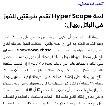
اللعب لذا لنكمل..
لعبة Hyper Scape تقدم طريقتين للفوز
في الباتل رويال :
الطريقة المعتادة هي أن تكون آخر شخص متبقي على خريطة اللعب
وهو الشرط المتواجد في أي لعبة ولكن ، يمكنك الفوز بطريقة أخرى
ففي نهاية المباراة وفي فقرة تدعى
Showdown Phase
، سيظهر
تاج على ساحة الخريطة ، بكل بساطة يمكنك أن تفوز إن قمت بالتحصل
على التاج والحفاظ عليه بين يديك لمدة 45 ثانية !! إن فعلت ستفوز
بالمباراة بشكل أوتوماتيكي ولكن هناك مقابل ، فما تلبث أن تمسك
التاج بين يديك حتى يُكشف مكانك على الخريطة لبقية اللاعبين وهذا
معناه ؟؟ معناه أن الكل الآن سيترك ما كان مشغولاً به في يده وسيركز
على الإيقاع بك ، تخيل أن تكون وحدك أمام 10 أو 15 لاعب متبقي مثلاً
والكل يحاول إنتزاع التاج منك لذا ، تحرك باستمرار ، استخدم القدرات
مثل الإختفاء والسرعة اللذان ذكرتهما والعب بذكاء لتغلب البقية !