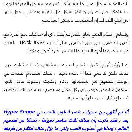
تلك القدرة ستقلل من الجاذبية بشكل كبير مما سينقل المعركة للهواء
، ستتمكن من الطيران والقفز بشكل عال للغاية ويمكنني القول بأنها
من أمتع القدرات إن اُستخدمت بالشكل المناسب..
وللعلم ، نظام الدمج متاح للقدرات أيضاً ، أي أنه يمكنك دمج قدرة مع
أخرى للحصول على تأثيرات أقوى مثل أن تزيد دقة الـ Hack ، المدى
في استخدامها أو إطالة تأثيرها ليستمر لفترة أطول وهكذا..
كما رأيتم أنواع القدرات نفسها مرحة ، ممتعة وستجعلك تواجه بدون
خوف ولكن لا يعني هذا أن تكون متهور ، عليك استخدام القدرات في
الوقت الصحيح مع استعمالها بذكاء وتكتيك وعموماً عالم اللعبة
سيكون عبارة عن فوضى في كل مكان وستضع اللعبة قدراتك التفاعلية
تحت الإختبار خصوصاً وأنها سريعة..
أنا لم أنتهي من مميزات عنصر أسلوب اللعب في Hyper Scape
بعد ، فقد ذكرت بأن هناك ثلاث عناصر تميزها ، تحدثنا عن تصميم
العالم ، وبدأنا في أسلوب اللعب ولكن ما يزال هناك الكثير عن طريقة