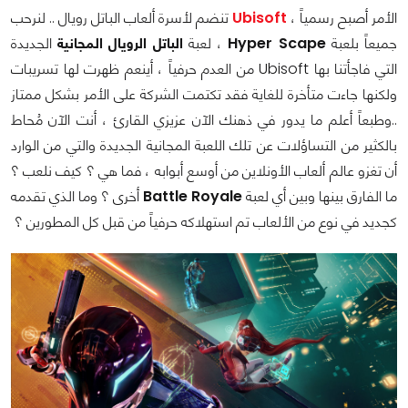
الأمر أصبح رسمياً ،
Ubisoft
تنضم لأسرة ألعاب الباتل رويال .. لنرحب
جميعاً بلعبة
Hyper Scape
، لعبة
الباتل الرويال المجانية
الجديدة
التي فاجأتنا بها Ubisoft من العدم حرفياً ، أينعم ظهرت لها تسريبات
ولكنها جاءت متأخرة للغاية فقد تكتمت الشركة على الأمر بشكل ممتاز
..وطبعاً أعلم ما يدور في ذهنك الآن عزيزي القارئ ، أنت الآن مُحاط
بالكثير من التساؤلات عن تلك اللعبة المجانية الجديدة والتي من الوارد
أن تغزو عالم ألعاب الأونلاين من أوسع أبوابه ، فما هي ؟ كيف نلعب ؟
ما الفارق بينها وبين أي لعبة
Battle Royale
أخرى ؟ وما الذي تقدمه
كجديد في نوع من الألعاب تم استهلاكه حرفياً من قبل كل المطورين ؟