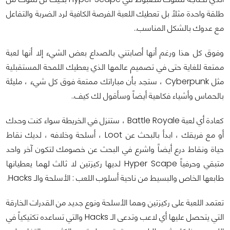
طلقة واحدة مثلاً بل تعطيك اللعبة الفرصة الكافية لرد الضربة والتفاعل
مع عدوك بالشكل المناسب..
وفوق كل هذا ورغم أنها أصابتني بالصداع بعض الشيء إلا أنها لعبة
ممتعة للغاية حتى في تصميم عالمها الذي يعطيك اللمحة المستقبلية
مثل Cyberpunk ، ستجد بأن مباراتك ممتعة فوق كل شيء ، مليئة
بالحماس وأشياء فكاهية أيضاً وسأقول لك كيف..
كعادة أي لعبة Battle Royale ، ستنزل في الخريطة سواء كنت وحدك
أو مع فريقك ، ابدأ بالبحث عن Loot ، أسلحة وخلافه ، لديك نقاط
حياة ونقاط درع أيضاً واشرع في البحث عن خصومك لتكون آخر واحد
متبقي وحرفياً Hyper Scape لديها ركيزتين لا ثالث لهما يعطيانها
طابعها الخاص والبسيط من ناحية أسلوب اللعب : الأسلحة والـ Hacks.
تعتمد اللعبة على ركيزتين وهما الأسلحة ونوع جديد من القدرات الخارقة
التي يتحصل عليها أي لاعب وتدعى الـ Hacks والتي تساعده تكتيكياً في