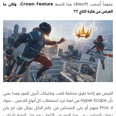
عموماً أسمت Ubisoft هذا النمط
Crown Feature
..
ولكن ما
الغرض من فكرة التاج ؟؟
الغرض هو إتاحة طرق مختلفة للعب وتكتيكات أخرى للفوز وهذا يعني
بأن Hyper Scape هي لعبة تريد استقطاب كل أنواع اللاعبين ، سواء
الـ Pros منهم أو حتى المبتدئين في عالم الباتل رويال فإن لم يكن
ذوقك المناسب في هذا النوع من الألعاب هو قتل البقية للبقاء ،