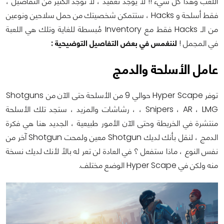
اللعب وهذا كل شيء !! لا يوجد تعقيد ، لا توجد الكثير من التفاصيل ،
فقط أسلحة و Hacks ، ستتمكن شخصيتك من حمل سلاحين ونوعين
من الـ Hacks فقط مع Inventory مُبسطة للغاية وتلك هي اللعبة
في المجمل !
لننغمس في بعض التفاصيل التوضيحية :
عامل الأسلحة والدمج
توفر Hyper Scape حوالي 9 من الأسلحة حتى الآن من Shotguns
، Snipers ، AR ، LMG ، رشاشات والمزيد ، ستجد تلك الأسلحة
منتشرة في الخريطة وحتى الآن الأمور طبيعية ، الجديد هنا هي فكرة
الدمج ، لنقل بأنك لديك Shotgun معين ولمحت Shotgun آخر من
نفس النوع ، ماذا ستفعل ؟ في العادة لن تعر له بالاً لأنك لديك نسخة
منه ولكن في Hyper Scape الوضع مختلف.