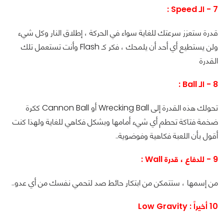
7 - الـ Speed :
قدرة ستعزز سرعتك للغاية سواء في الحركة ، إطلاق النار وكل شيء
ولن يستطيع أي أحد أن يلمحك ، فكر كـ Flash وأنت تستعمل تلك
القدرة
8 - الـ Ball :
تحولك هذه القدرة إلى Wrecking Ball أو Cannon Ball ككرة
ضخمة فتاكة تحطم أي شيء أمامها وبشكل فكاهي للغاية ولهذا كنت
أقول بأن اللعبة فكاهية وفوضوية..
9 - للدفاع ، قدرة Wall :
من إسمها ، ستتمكن من ابتكار حائط صد لتحمي نفسك من أي عدو..
10 أخيراً : Low Gravity