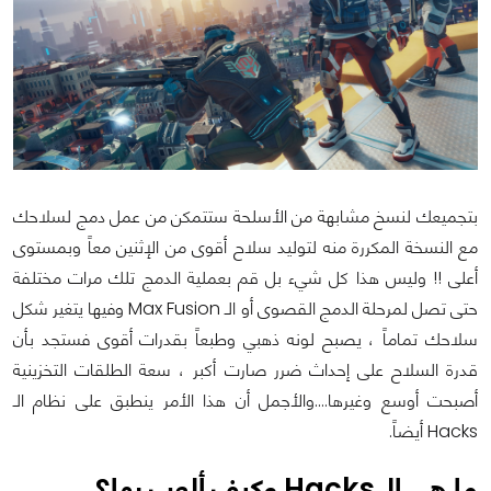
بتجميعك لنسخ مشابهة من الأسلحة ستتمكن من عمل دمج لسلاحك
مع النسخة المكررة منه لتوليد سلاح أقوى من الإثنين معاً وبمستوى
أعلى !! وليس هذا كل شيء بل قم بعملية الدمج تلك مرات مختلفة
حتى تصل لمرحلة الدمج القصوى أو الـ Max Fusion وفيها يتغير شكل
سلاحك تماماً ، يصبح لونه ذهبي وطبعاً بقدرات أقوى فستجد بأن
قدرة السلاح على إحداث ضرر صارت أكبر ، سعة الطلقات التخزينية
أصبحت أوسع وغيرها….والأجمل أن هذا الأمر ينطبق على نظام الـ
Hacks أيضاً.
ما هي الـ Hacks وكيف ألعب بها؟