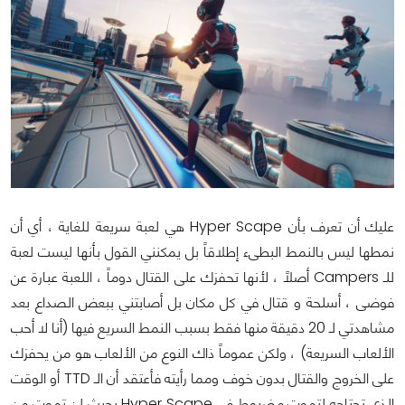
عليك أن تعرف بأن Hyper Scape هي لعبة سريعة للغاية ، أي أن
نمطها ليس بالنمط البطىء إطلاقاً بل يمكنني القول بأنها ليست لعبة
للـ Campers أصلاً ، لأنها تحفزك على القتال دوماً ، اللعبة عبارة عن
فوضى ، أسلحة و قتال في كل مكان بل أصابتني ببعض الصداع بعد
مشاهدتي لـ 20 دقيقة منها فقط بسبب النمط السريع فيها (أنا لا أحب
الألعاب السريعة) ، ولكن عموماً ذاك النوع من الألعاب هو من يحفزك
على الخروج والقتال بدون خوف ومما رأيته فأعتقد أن الـ TTD أو الوقت
الذي تحتاجه لتموت مضبوط في Hyper Scape بحيث لن تموت من