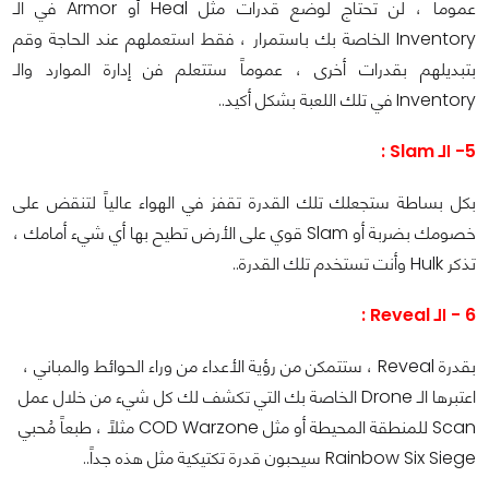
عموماً ، لن تحتاج لوضع قدرات مثل Heal أو Armor في الـ
Inventory الخاصة بك باستمرار ، فقط استعملهم عند الحاجة وقم
بتبديلهم بقدرات أخرى ، عموماً ستتعلم فن إدارة الموارد والـ
Inventory في تلك اللعبة بشكل أكيد..
5- الـ Slam :
بكل بساطة ستجعلك تلك القدرة تقفز في الهواء عالياً لتنقض على
خصومك بضربة أو Slam قوي على الأرض تطيح بها أي شيء أمامك ،
تذكر Hulk وأنت تستخدم تلك القدرة..
6 - الـ Reveal :
بقدرة Reveal ، ستتمكن من رؤية الأعداء من وراء الحوائط والمباني ،
اعتبرها الـ Drone الخاصة بك التي تكشف لك كل شيء من خلال عمل
Scan للمنطقة المحيطة أو مثل COD Warzone مثلاً ، طبعاً مُحبي
Rainbow Six Siege سيحبون قدرة تكتيكية مثل هذه جداً..