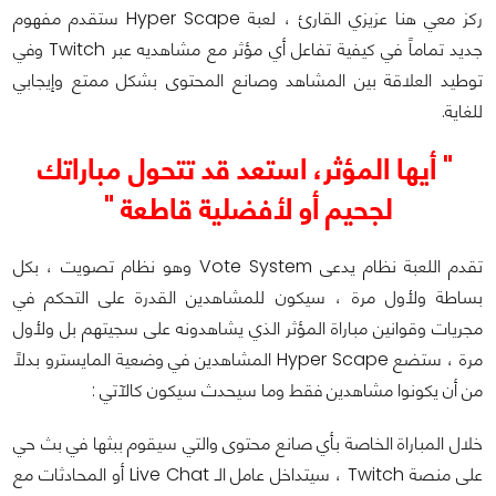
ركز معي هنا عزيزي القارئ ، لعبة Hyper Scape ستقدم مفهوم
جديد تماماً في كيفية تفاعل أي مؤثر مع مشاهديه عبر Twitch وفي
توطيد العلاقة بين المشاهد وصانع المحتوى بشكل ممتع وإيجابي
للغاية.
" أيها المؤثر، استعد قد تتحول مباراتك
لجحيم أو لأفضلية قاطعة "
تقدم اللعبة نظام يدعى Vote System وهو نظام تصويت ، بكل
بساطة ولأول مرة ، سيكون للمشاهدين القدرة على التحكم في
مجريات وقوانين مباراة المؤثر الذي يشاهدونه على سجيتهم بل ولأول
مرة ، ستضع Hyper Scape المشاهدين في وضعية المايسترو بدلاً
من أن يكونوا مشاهدين فقط وما سيحدث سيكون كالآتي :
خلال المباراة الخاصة بأي صانع محتوى والتي سيقوم ببثها في بث حي
على منصة Twitch ، سيتداخل عامل الـ Live Chat أو المحادثات مع