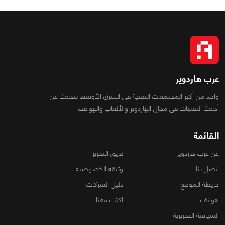
عرب هاردوير
واحد من أكبر المجتمعات التقنية فى الشرق الأوسط تتحدث عن
أحدث التقنيات فى مجال الهاردوير والألعاب والهواتف
القائمة
عن عرب هاردوير
فريق التحرير
اتصل بنا
وثيقة الخصوصية
خريطة الموقع
دليل الشركات
هواتف
اكتب معنا
السياسة التحريرية