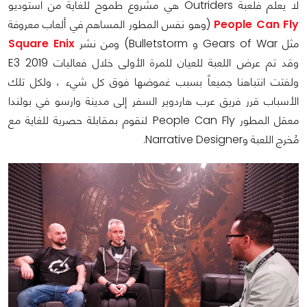
لا يعلم فلعبة Outriders هي مشروع طموح للغاية من استوديو
People Can Fly
(وهو نفس المطور المساهم في ألعاب معروفة
مثل Gears of War و Bulletstorm) ومن نشر
Square Enix
وقد تم عرض اللعبة للعيان للمرة الأولى خلال فعاليات E3 2019
ولفتت انتباهنا جميعاً بسبب غموضها فوق كل شيء ، ولكل تلك
الأسباب قرر فريق عرب هاردوير السفر إلى مدينة وارسو في بولندا
معقل المطور People Can Fly لنقوم بمقابلة حصرية للغاية مع
مُخرج اللعبة وNarrative Designer.