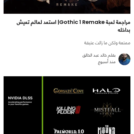
مراجعة لعبة Gothic 1 Remake| استعد لعالم تعيش
بداخله
ممتعة ولكن ما زالت عتيقة
بقلم خالد عبد الخالق
منذ أسبوع