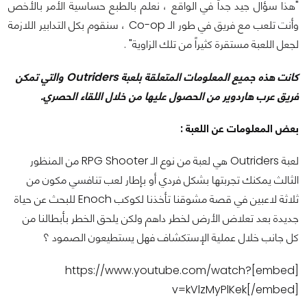
"هذا سؤال جيد جداً في الواقع ، نعلم بالطبع حساسية الأمر بالأخص
وأنت تلعب مع فريق في طور الـ Co-op ، سنقوم بكل التدابير اللازمة
لجعل اللعبة مستقرة كثيراً من تلك الزاوية" .
كانت هذه جميع المعلومات المتعلقة بلعبة Outriders والتي تمكن
فريق عرب هاردوير من الحصول عليها من خلال اللقاء الحصري.
بعض المعلومات عن اللعبة :
لعبة Outriders هي لعبة من نوع الـ RPG Shooter من المنظور
الثالث يمكنك تجربتها بشكل فردي أو بإطار لعب تنافسي مكون من
ثلاثة لاعبين في قصة مشوقنا تأخذنا لكوكب Enoch للبحث عن حياة
جديدة بعد تعلاض الأرض لخطر داهم ولكن يلحق الخطر بأبطالنا من
كل جانب خلال عملية الإستكشاف فهل يستطيعون الصمود ؟
[embed]https://www.youtube.com/watch?
v=kVlzMyPlKek[/embed]