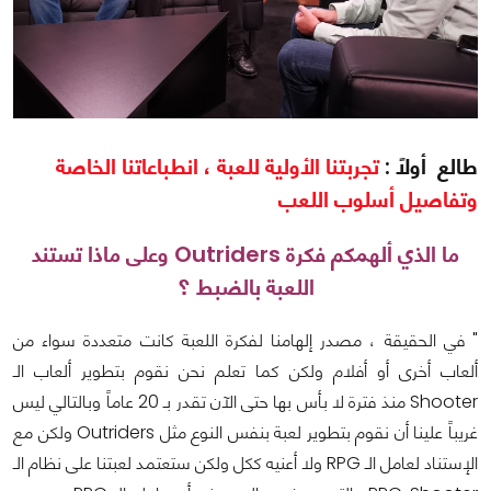
طالع أولاً :
تجربتنا الأولية للعبة ، انطباعاتنا الخاصة
وتفاصيل أسلوب اللعب
ما الذي ألهمكم فكرة Outriders وعلى ماذا تستند
اللعبة بالضبط ؟
" في الحقيقة ، مصدر إلهامنا لفكرة اللعبة كانت متعددة سواء من
ألعاب أخرى أو أفلام ولكن كما تعلم نحن نقوم بتطوير ألعاب الـ
Shooter منذ فترة لا بأس بها حتى الآن تقدر بـ 20 عاماً وبالتالي ليس
غريباً علينا أن نقوم بتطوير لعبة بنفس النوع مثل Outriders ولكن مع
الإستناد لعامل الـ RPG ولا أعنيه ككل ولكن ستعتمد لعبتنا على نظام الـ