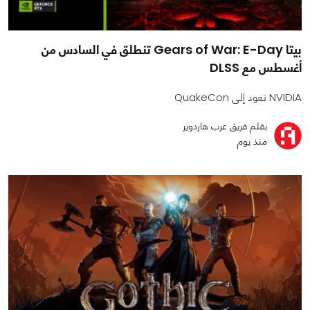
بيتا Gears of War: E-Day تنطلق في السادس من
أغسطس مع DLSS
NVIDIA تعود إلى QuakeCon
بقلم فريق عرب هاردوير
منذ يوم