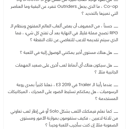
Co-op ، ما الذي يجعل Outriders تنفرد عن البقية وما العناصر
التي تميزها بالتحديد ؟
حسناً ، من المعروف أن بعض ألعاب العالم المفتوح وبنظام الـ
RPG تصبح مملة قليلاً في النهاية بعد أن تفتح كل شيء ، فما
الذي سيتم تقديمه للاعب للتغاضي عن تلك النقطة ؟
هل هناك مستوى أخير يمكنني الوصول إليه في اللعبة ؟
هل سيكون هناك أي أنماط لعب أخرى على صعيد المهمات
الجانبية مثلاً ؟
عندما رأينا الـ Trailer في E3 2019 ، ذهلنا كثيراً بمدى روعة
الرسوميات ، هل يمكنكم تسليط الضوء على المحرك ، الميكانيكات
المستخدمة ؟
كما نعلم فيمكنك اللعب بشكل Solo أو في إطار لعب تعاوني
من ثلاثة لاعبين ، فكيف ستقومون بموازنة الأمور ومستوى
الصعوبة مثلاً إن كنت سأجرب اللعبة وحيداً ؟