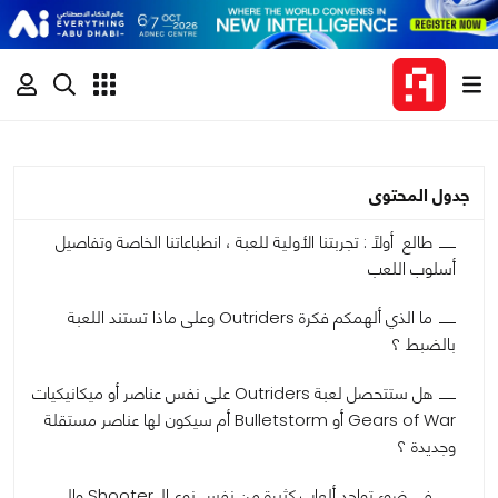
جدول المحتوى
طالع أولاً : تجربتنا الأولية للعبة ، انطباعاتنا الخاصة وتفاصيل
أسلوب اللعب
ما الذي ألهمكم فكرة Outriders وعلى ماذا تستند اللعبة
بالضبط ؟
هل ستتحصل لعبة Outriders على نفس عناصر أو ميكانيكيات
Gears of War أو Bulletstorm أم سيكون لها عناصر مستقلة
وجديدة ؟
في ضوء تواجد ألعاب كثيرة من نفس نوع الـ Shooter والـ