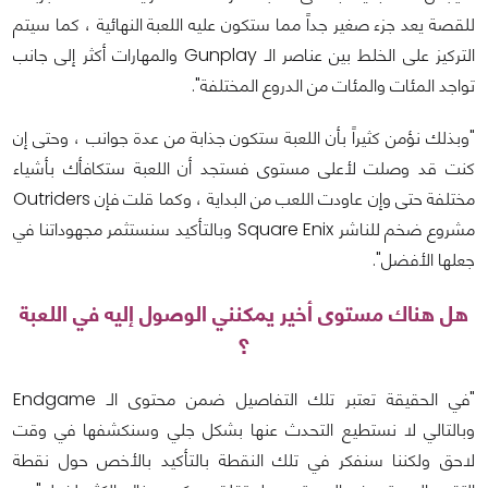
للقصة يعد جزء صغير جداً مما ستكون عليه اللعبة النهائية ، كما سيتم
التركيز على الخلط بين عناصر الـ Gunplay والمهارات أكثر إلى جانب
تواجد المئات والمئات من الدروع المختلفة".
"وبذلك نؤمن كثيراً بأن اللعبة ستكون جذابة من عدة جوانب ، وحتى إن
كنت قد وصلت لأعلى مستوى فستجد أن اللعبة ستكافأك بأشياء
مختلفة حتى وإن عاودت اللعب من البداية ، وكما قلت فإن Outriders
مشروع ضخم للناشر Square Enix وبالتأكيد سنستثمر مجهوداتنا في
جعلها الأفضل".
هل هناك مستوى أخير يمكنني الوصول إليه في اللعبة
؟
"في الحقيقة تعتبر تلك التفاصيل ضمن محتوى الـ Endgame
وبالتالي لا نستطيع التحدث عنها بشكل جلي وسنكشفها في وقت
لاحق ولكننا سنفكر في تلك النقطة بالتأكيد بالأخص حول نقطة