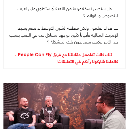
هل ستصدر نسخة عربية من اللعبة أو ستحتوي على تعريب
للنصوص والقوائم ؟
قد لا تعلمون ولكن منطقة الشرق الأوسط لا تنعم بسرعة
الإنترنت المثالية فأحياناً كثيرة تواجهنا مشاكل عدة في اللعب بسبب
هذا الأمر فكيف ستعالجون تلك المشكلة ؟
تلك كانت تفاصيل مقابلتنا مع فريق People Can Fly ،
كالعادة شاركونا رأيكم في التعليقات!