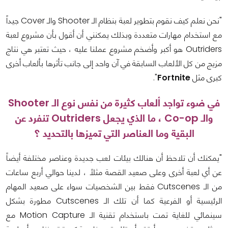
"نحن نعلم كيف نقوم بتطوير لعبة بنظام الـ Shooter والـ Cover جيداً
مع استخدام مهارات متعددة وبذلك يمكنني أن أقول بأن مشروع لعبة
Outriders هو أكبر وأضخم مشروع عملنا عليه ، حيث تعتبر هي نتاج
مزيج من كل الألعاب السابقة في آن واحد إلى جانب تأثرها بألعاب أخرى
كبرى مثل
Fortnite
".
في ضوء تواجد ألعاب كثيرة من نفس نوع الـ Shooter
والـ Co-op ، ما الذي يجعل Outriders تنفرد عن
البقية وما العناصر التي تميزها بالتحديد ؟
"يمكنك أن تلاحظ أن هنالك بيئات لعب جديدة وعناصر مختلفة أيضاً
عن أي لعبة أخرى وعلى صعيد القصة مثلاً ، لدينا حوالي أربع ساعات
من الـ Cutscenes فقط بين الشخصيات سواء على صعيد المهام
الرئيسية أو الفرعية كما أن تلك الـ Cutscenes مطورة بشكل
سينمائي للغاية تمت باستخدام تقنية الـ Motion Capture مع