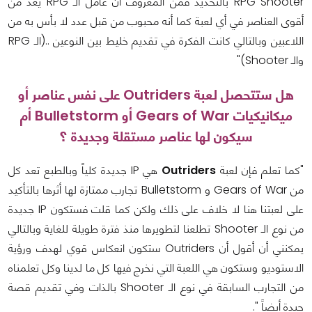
RPG Shooter بالتحديد فمن المعروف أن عامل الـ RPG يعد من
أقوى العناصر في أي لعبة كما أنه محبوب من قبل عدد لا بأس به من
اللاعبين وبالتالي كانت الفكرة في تقديم خليط بين النوعين ..(الـ RPG
والـ Shooter)"
هل ستتحصل لعبة Outriders على نفس عناصر أو
ميكانيكيات Gears of War أو Bulletstorm أم
سيكون لها عناصر مستقلة وجديدة ؟
"كما تعلم فإن لعبة
Outriders
هي IP جديدة كلياً وبالطبع تعد كل
من Gears of War و Bulletstorm تجارب ممتازة لها أثرها بالتأكيد
على لعبتنا هنا لا خلاف على ذلك ولكن كما قلت فستكون IP جديدة
من نوع الـ Shooter تطلعنا لتطويرها منذ فترة طويلة للغاية وبالتالي
يمكنني أن أقول أن Outriders ستكون انعكاس قوي لهدف ورؤية
الاستوديو وستكون هي اللعبة التي نخرج فيها كل ما لدينا وكل تعلمناه
من التجارب السابقة في نوع الـ Shooter بالذات وفي تقديم قصة
جيدة أيضاً ".