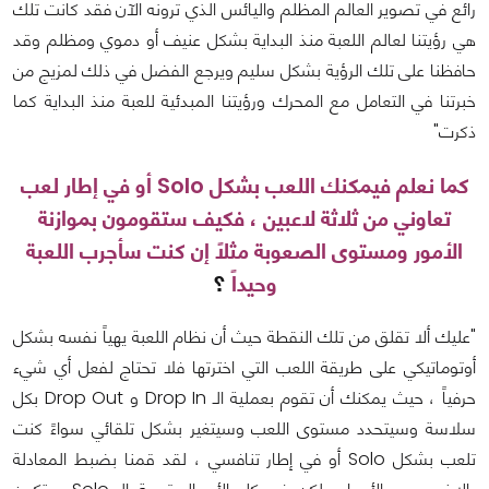
رائع في تصوير العالم المظلم واليائس الذي ترونه الآن فقد كانت تلك
هي رؤيتنا لعالم اللعبة منذ البداية بشكل عنيف أو دموي ومظلم وقد
حافظنا على تلك الرؤية بشكل سليم ويرجع الفضل في ذلك لمزيج من
خبرتنا في التعامل مع المحرك ورؤيتنا المبدئية للعبة منذ البداية كما
ذكرت"
كما نعلم فيمكنك اللعب بشكل Solo أو في إطار لعب
تعاوني من ثلاثة لاعبين ، فكيف ستقومون بموازنة
الأمور ومستوى الصعوبة مثلاً إن كنت سأجرب اللعبة
وحيداً
؟
"عليك ألا تقلق من تلك النقطة حيث أن نظام اللعبة يهياً نفسه بشكل
أوتوماتيكي على طريقة اللعب التي اخترتها فلا تحتاج لفعل أي شيء
حرفياً ، حيث يمكنك أن تقوم بعملية الـ Drop In و Drop Out بكل
سلاسة وسيتحدد مستوى اللعب وسيتغير بشكل تلقائي سواءً كنت
تلعب بشكل Solo أو في إطار تنافسي ، لقد قمنا بضبط المعادلة