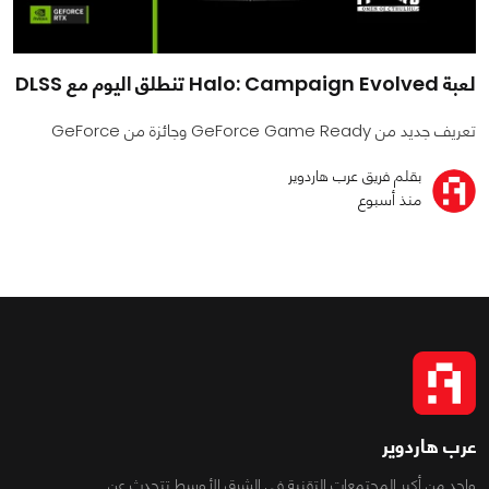
لعبة Halo: Campaign Evolved تنطلق اليوم مع DLSS
تعريف جديد من GeForce Game Ready وجائزة من GeForce
بقلم فريق عرب هاردوير
منذ أسبوع
عرب هاردوير
واحد من أكبر المجتمعات التقنية فى الشرق الأوسط تتحدث عن