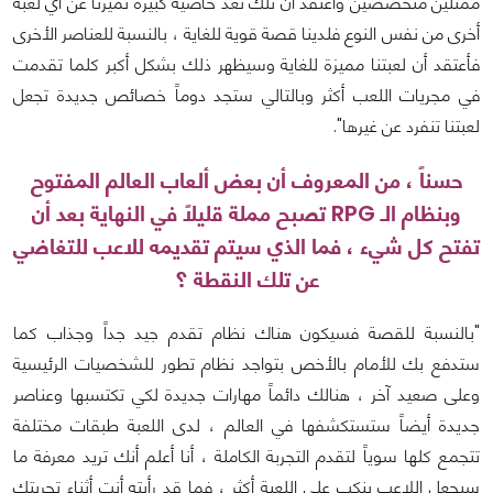
ممثلين متخصصين وأعتقد أن تلك تعد خاصية كبيرة تميزنا عن أي لعبة
أخرى من نفس النوع فلدينا قصة قوية للغاية ، بالنسبة للعناصر الأخرى
فأعتقد أن لعبتنا مميزة للغاية وسيظهر ذلك بشكل أكبر كلما تقدمت
في مجريات اللعب أكثر وبالتالي ستجد دوماً خصائص جديدة تجعل
لعبتنا تنفرد عن غيرها".
حسناً ، من المعروف أن بعض ألعاب العالم المفتوح
وبنظام الـ RPG تصبح مملة قليلاً في النهاية بعد أن
تفتح كل شيء ، فما الذي سيتم تقديمه للاعب للتغاضي
عن تلك النقطة ؟
"بالنسبة للقصة فسيكون هناك نظام تقدم جيد جداً وجذاب كما
ستدفع بك للأمام بالأخص بتواجد نظام تطور للشخصيات الرئيسية
وعلى صعيد آخر ، هنالك دائماً مهارات جديدة لكي تكتسبها وعناصر
جديدة أيضاً ستستكشفها في العالم ، لدى اللعبة طبقات مختلفة
تتجمع كلها سوياً لتقدم التجربة الكاملة ، أنا أعلم أنك تريد معرفة ما
سيجعل اللاعب ينكب على اللعبة أكثر ، فما قد رأيته أنت أثناء تجربتك