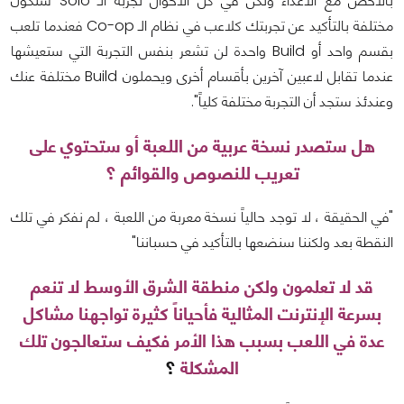
بالاخص مع الأعداء ولكن في كل الأحوال تجربة الـ Solo ستكون
مختلفة بالتأكيد عن تجربتك كلاعب في نظام الـ Co-op فعندما تلعب
بقسم واحد أو Build واحدة لن تشعر بنفس التجربة التي ستعيشها
عندما تقابل لاعبين آخرين بأقسام أخرى ويحملون Build مختلفة عنك
وعندئذ ستجد أن التجربة مختلفة كلياً".
هل ستصدر نسخة عربية من اللعبة أو ستحتوي على
تعريب للنصوص والقوائم ؟
"في الحقيقة ، لا توجد حالياً نسخة معربة من اللعبة ، لم نفكر في تلك
النقطة بعد ولكننا سنضعها بالتأكيد في حسباننا"
قد لا تعلمون ولكن منطقة الشرق الأوسط لا تنعم
بسرعة الإنترنت المثالية فأحياناً كثيرة تواجهنا مشاكل
عدة في اللعب بسبب هذا الأمر فكيف ستعالجون تلك
المشكلة
؟