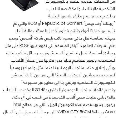
من المنتجات الجديدة الخاصة بالكومبيوترات
الشخصية عالية الأداء والمخصّصة للألعاب
وذلك بهدف توسيع نطاق علامتها التجارية
"ريببلك أوف جيمرز" Republic of Gamers أو ROG والتي تمّ
تأسيسها منذ 5 أعوام وتلتزم بتطوير أفضل المعدّات عالية الأداء.
وبهذه المناسبة قال جاكي هسو، نائب رئيس شركة "أسوس" ومدير
عام المبيعات العالمية: "ترتكز الفلسفة التي تقوم عليها ROG على مثل
ومبادئ أساسية تتمثل بتحقيق أداء متميّز وتزويد وسائل تحكّم مبتكرة
للمستخدم وتوفير تصاميم جذابة تدور فكرتها حول عشاق الألعاب.
ويأتي إطلاق هذه المنتجات اليوم تلبية لهذه المثل والمبادئ وسعياً
لتقديم مجموعة من الابتكارات الحديثة التي تعزز من الأداء المحسّن
للكومبيوترات الشخصية وترتقي به إلى معايير غير مسبوقة."
وتضم قائمة المنتجات الكومبيوتر الدفتري G74Sx المخصص للألعاب
والذي يلبي طلبات محبي ألعاب الكومبيوتر في اللعب في أي مكان
يرغبون به. ويستخدم هذه الكومبيوتر الجيل الثاني من معالج Intel
Core وبطاقة NVIDIA GTX 560M للرسومات للحصول على أداء عالٍ