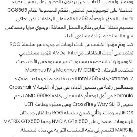
ومتميّز. ولمحبي الألعاب الذين يرغبون بالحصول على نفس التجربة
المذهلة على كومبيوترهم المكتبي، تقدّم المجموعة نظام CG8565
للألعاب المجهّز بلوحة أم Z68 القائمة على الرقاقات الذي يحاكي
تصميم شكله الخارجي طائرة التسلل المقاتلة، ويحوي مزايا وخصائص
سهلة الاستخدام لزيادة مستوى الأداء.
كما وتمّ مؤخراً الكشف عن ثلاث لوحات أم جديدة عبر سلسلة ROG
تعتمد على أحدث الرقاقات منIntel وAMD لتزويد مستخدمي
الكومبيوترات الشخصية بمستويات غير مسبوقة من الأداء، حيث
تستخدم اللوحتان Maximus IV GENE-Z و Maximus IV
Extreme-Zرقاقة Intel Z68 الجديدة لتقديم تجربة لعب متفرّدة
وخصائص رائعة في تحسين الأداء، في حين أن اللوحة Crosshair V
Formula هي أول لوحة أم قائمة على رقاقة AMD 990FX تدعم
تقنيتي 3-Way SLI وCrossFire وهي مجهّزة ببطاقة UEFI
BIOSللرسومات. وتأتي ضمن سلسلة ROG بطاقتان جديدتان
للرسومات تعتمدان على NVIDIA GTX 580 وهما MATRIX GTX580
وMARS II لتنضم إلى بقية المنتجات الثورية في هذه السلسلة.