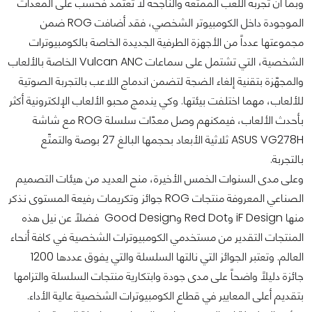
وبما أن تجربة اللعب الممتعة والناجحة لا تعتمد فحسب على المعدات
الموجودة داخل الكومبيوتر الشخصي، فقد أضافت ROG ضمن
مجموعتها عدداً من الأجهزة الطرفية الجديدة الخاصة بالكومبيوترات
الشخصية، التي تشتمل على سماعات Vulcan ANC الخاصة بالألعاب
والمجهّزة بتقنية إلغاء الضجة لتضمن اندماج اللاعب بالتجربة الصوتية
للألعاب، مهما اختلفت بيئتها. وكي يندمج محبو الألعاب الإلكترونية أكثر
بأحدث الألعاب، فيمكنهم وصل معدّات سلسلة ROG مع شاشة
ASUS VG278H ثلاثية الأبعاد بحجمها البالغ 27 بوصة والتمتّع
بالتجربة.
وعلى مدى السنوات الخمس الأخيرة، منح العديد من هيئات التصميم
الصناعي المعروفة منتجات ROG جوائز وتكريمات رفيعة المستوى نذكر
منها iF Design وRed Dot وGood Design فضلاً عن نيل هذه
المنتجات التقدير من مستخدمي الكومبيوترات الشخصية في كافة أنحاء
العالم. وتعتبر الجوائز التي نالتها السلسلة والتي يفوق عددها 1200
جائزة دليلاً واضحاً على مدى جودة وابتكارية منتجات السلسلة والتزامها
بتقديم أعلى المعايير في قطاع الكومبيوترات الشخصية عالية الأداء.