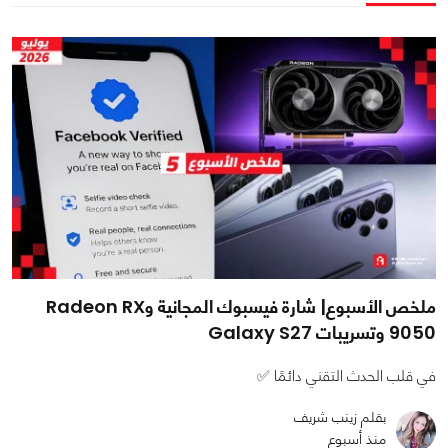
ملخص الأسبوع| شارة فيسبوك المجانية وRadeon RX
9050 وتسريبات Galaxy S27
في قلب الحدث التقني دائمًا ✅
بقلم زينب شريف
منذ أسبوع