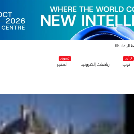
ة الرامات🔴
5/10
تسوق
توب
رياضات إلكترونية
المتجر