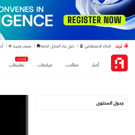
ترند
الذكاء الاصطناعي 🤖
دليل بناء المنازل الذكية🛖
صيف وتبريد ❄️
أزم
مُحدّث
أخبار
مقالات
مراجعات
تطبيقات
جدول المحتوى