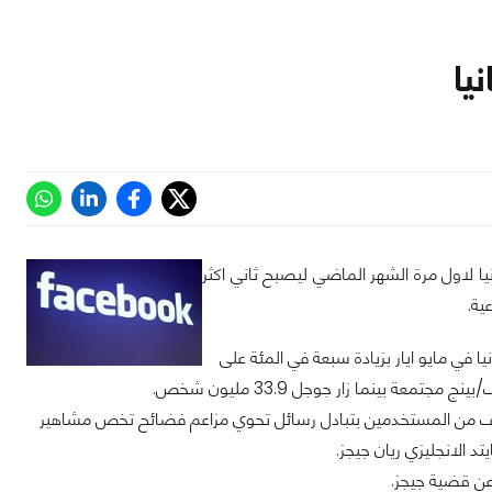
يا
اول مرة الشهر الماضي ليصبح ثاني اكثر
قما قياسيا قدره 26.8 مليون زائر في بريطانيا في مايو ايار بزيادة سبعة في المئة على
ع الثلث الى 6.1 مليون شخص بعد قيام الالاف من المستخدمين بتبادل رسائل تحوي مزاعم فضائح تخص مشاهير
د الانجليزي ريان جيجز.
عن قضية جيجز.