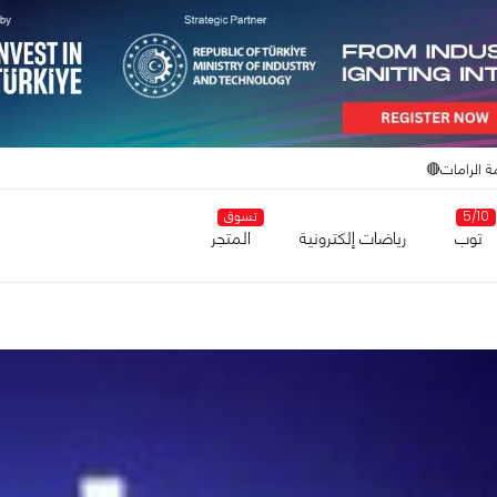
ة الرامات🔴
5/10
تسوق
توب
رياضات إلكترونية
المتجر