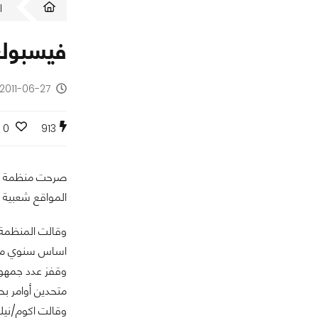
ا
فيسبوك 
2011-06-27 - منذ 15 سنة
0
913
صرحت منظمة أكو
المواقع شعبية في بريطان
اساس سنوي متوفقا على 26.2 مليون من زوار مواقع مايكروسوفت ام.اس.ان/ويند
متحدين أوامر بح
وقالت اكوم/نيل