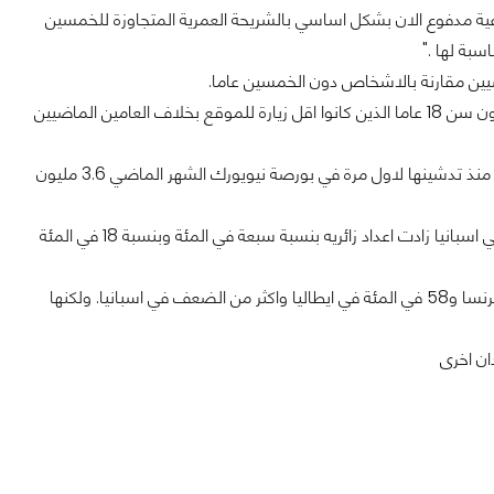
ية مدفوع الان بشكل اساسي بالشريحة العمرية المتجاوزة للخمسين
سبة لها ."
اضيين مقارنة بالاشخاص دون الخمسين عاما.
وكانت المجموعات العمرية الاكبر سنا اكثر زيارة لموقع تويتر عن الماضي مقارنة بالشباب دون سن 18 عاما الذين كانوا اقل زيارة للموقع بخلاف العامين الماضيين
وزار شبكة الاعمال لينكدان التي ارتفعت قيمتها السوقية 58 في المئة الى 6.65 مليار دولار منذ تدشينها لاول مرة في بورصة نيويورك الشهر الماضي 3.6 مليون
وفي اماكن اخرى جذب فيسبوك 140 مليون زائر في الولايات المتحدة بزيادة 12 في المئة وفي اسبانيا زادت اعداد زائريه بنسبة سبعة في المئة وبنسبة 18 في المئة
وارتفع عدد زائري تويتر بنسبة 22 في المئة في الولايات المتحدة وبنسبة 48 في المئة في فرنسا و58 في المئة في ايطاليا واكثر من الضعف في اسبانيا. ولكنها