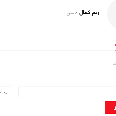
ريم كمال
2 متابع
ق