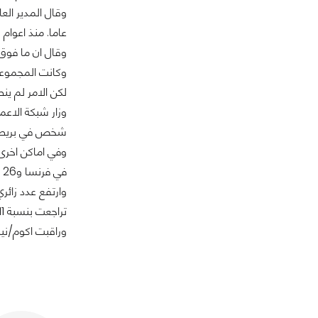
وقال المدير ال
عاما. منذ اعوام
وقال ان ما فوق 
لكن الامر لم ي
شخص في بريطانيا خلال مايو 
في فرنسا و26 في المئة في ايطاليا و72 في المئة في المانيا.
تراجعت بنسبة 11 في المانيا.
وراقبت اكوم/نيلسن تعامل 50 الف شخص مع الانترنت في