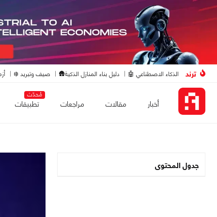
ترند
الذكاء الاصطناعي 🤖
دليل بناء المنازل الذكية🛖
صيف وتبريد ❄️
أزم
مُحدّث
أخبار
مقالات
مراجعات
تطبيقات
جدول المحتوى