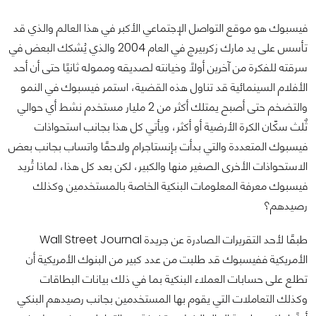
فيسبوك هو موقع التواصل الإجتماعي الأكبر في هذا العالم والذي قد
تأسس على يد مارك زكربيرج في العام 2004 والذي يُشكك البعض في
سرقته للفكرة من آخرين أولاً وخيانته لصديقه ومموله ثانيًا حتى أن أحد
الأفلام السينمائية قد تناول هذه القضية، استمر فيسبوك في النمو
والتضخم حتى أصبح يمتلك أكثر من 2 مليار مستخدم نشط أي حوالي
ثٌلث سكّان الكرة الأرضية أو أكثر، ويأتي كل هذا بجانب استحواذات
فيسبوك المتعددة والتي بدأت بإنستاجرام ولاحقًا واتساب بجانب بعض
الاستحواذات الأخرى الصغير منها والكبير، لكن بعد كل هذا، لماذا تُريد
فيسبوك معرفة المعلومات البنكية الخاصة بالمستخدمين وكذلك
رصيدهم؟
طبقًا لأحد التقريرات الصادرة عن جريدة Wall Street Journal
الأمريكية ففيسبوك قد طلبت من عدد كبير من البنوك الأمريكية أن
تطلع على حسابات العملاء البنكية بما في ذلك بيانات البطاقات
وكذلك التعاملات التي يقوم بها المستخدمين بجانب رصيدهم البنكي