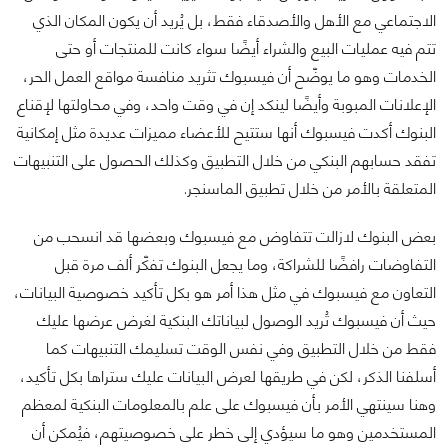
الاجتماعي مع الأهل والأصدقاء فقط، بل يُريد أن يكون المكان الذي
تتم فيه عمليات البيع والشراء أيضًا سواء كانت للمنتجات أو حتى
الخدمات وهو ما يوضّح أن فيسبوك تثريد منافسة مواقع العمل الحر،
الإعلانات المبوبة وأيضًا لينكد إن في وقت واحد، وفي محاولتها لإقناع
البنوك أكدت فيسبوك أنها ستتيح للأعضاء مميزات عديدة مثل إمكانية
تفقد حسابهم البنكي من خلال التطبيق وكذلك الحصول على التنبيهات
المتعلقة بالأمر من خلال تطبيق الماسنجر.
بعض البنوك لازالت تتفاوض مع فيسبوك وبعضها قد انسحب من
التفاوضات رافضًا للشراكة، وما يجعل البنوك تفكّر ألف مرة قبل
التعاون مع فيسبوك في مثل هذا أمر هو بكل تأكيد خصوصية البيانات،
حيث أن فيسبوك تُريد الوصول لبياناتك البنكية لغرض عرضها عليك
فقط من خلال التطبيق وفي نفس الوقت تسليمك التنبيهات كما
أسلفنا الذكر، لكن في طريقها لعرض البيانات عليك ستراها بكل تأكيد،
وهنا سينتهي الأمر بأن فيسبوك على علم بالمعلومات البنكية لمعظم
المستخدمين وهو ما سيؤدي إلى خطر على خصوصيتهم، فيُمكن أن