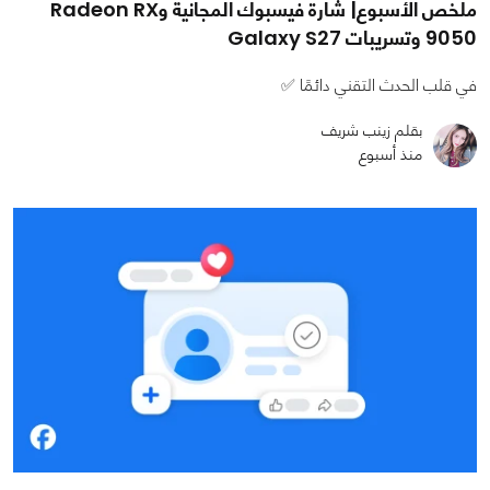
ملخص الأسبوع| شارة فيسبوك المجانية وRadeon RX
9050 وتسريبات Galaxy S27
في قلب الحدث التقني دائمًا ✅
بقلم زينب شريف
منذ أسبوع