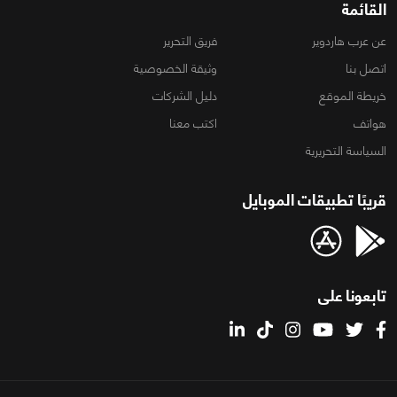
القائمة
عن عرب هاردوير
فريق التحرير
اتصل بنا
وثيقة الخصوصية
خريطة الموقع
دليل الشركات
هواتف
اكتب معنا
السياسة التحريرية
قريبًا تطبيقات الموبايل
تابعونا على