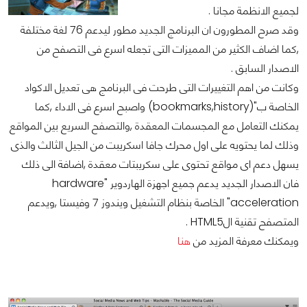
لجميع الانظمة مجانا .
وقد صرح المطورون ان البرنامج الجديد مطور ليدعم 76 لغة مختلفة
,كما اضاف الكثير من المميزات التى تجعله اسرع فى التصفح من
الاصدار السابق .
وكانت من اهم التغييرات التى طرحت فى البرنامج هى تعديل الاكواد
الخاصة ب"(bookmarks,history) واصبح اسرع فى الاداء ,كما
يمكنك التعامل مع المجسمات المعقدة ,والتصفح السريع بين المواقع
وذلك لما يحتويه على اول محرك جافا اسكريبت من الجيل الثالث والذى
يسهل دعم اى مواقع تحتوى على سكريبتات معقدة ,اضافة الى ذلك
فان الاصدار الجديد يدعم جميع اجهزة الهاردوير "hardware
acceleration" الخاصة بنظام التشغيل ويندوز 7 وفيستا ,ويدعم
المتصفح تقنية الHTML5 .
ويمكنك معرفة المزيد من
هنا