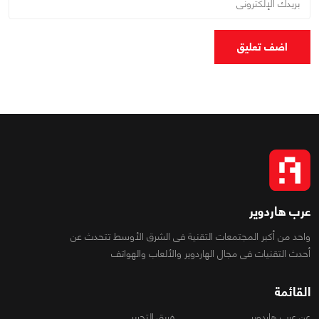
اضف تعليق
عرب هاردوير
واحد من أكبر المجتمعات التقنية فى الشرق الأوسط تتحدث عن
أحدث التقنيات فى مجال الهاردوير والألعاب والهواتف
القائمة
عن عرب هاردوير
فريق التحرير