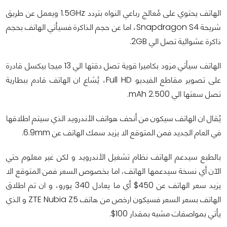
الهاتف يحتوي على مُعالج رباعي النواه بتردد 1.5GHz ويعمل عن طريق
شريحة Snapdragon S4، اما عن حجم الذاكرة فسيأتي الهاتف بحجم
ذاكرة عشوائية تصل الي 2GB.
الهاتف سيأتي مزود بكاميرا قوية تصل دقتها الي 13 ميجا بيكسل قادرة
على تصوير مقاطع الفيديو Full HD، يُشاع ان الهاتف قادم ببطارية
تصل سعتها الي 2.500 mAh.
يُقال ان الهاتف سيكون من أنحف هواتف الأندرويد الذي سيتم اطلاقها
في العام الجديد فمن المتوقع الا يزيد سمك الهاتف عن 6.9mm.
بالطبع سيدعم الهاتف نظام تشغيل الأندرويد و لكن غير معلوم حتي
الآن أي نسخة سيدعمها الهاتف، اما بخصوص السعر فمن المتوقع الا
يزيد سعر الهاتف عن 450$ أي ما يعادل 340 يورو، و ان تم اطلاق
الهاتف بسعر السعر فسيكون ارخص من هاتف ZTE Nubia Z5 و الذي
يأتي بمواصفات مشبه بمقدار 100$.