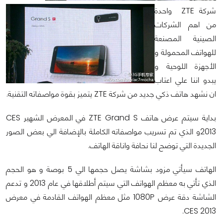
شركة ZTE واحدة
من اهم الشركات
الصينية المصنعة
للهواتف المحمولة و
الأجهزة اللوحية و
يبدو اننا علي اعتاب
ان نشهد هاتف ذكي جديد من شركة ZTE يتميز بقوة مواصفاته التقنية.
بداية سيتم عرض هاتف ZTE Grand S في المعرض الشهير CES
2013و الذي تم تسريب مواصفاته الكاملة بالإضافة الي بعض الصور
الجديدة التي توضح لنا نحافة واناقة الهاتف.
الهاتف سيأتي مزود بشاشة يصل حجمها الي 5 بوصة و هو الحجم
الذي تأتي به معظم الهواتف التي سيتم أطلاقها في عام 2013 و تدعم
الشاشة دقة عرض 1080P مثل معظم الهواتف القادمة في معرض
CES 2013.