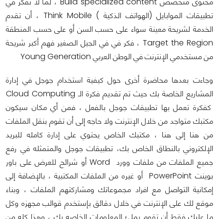
محتوى متخصص Build specialized content ، لما لا تفكر في
تطبيقات الموابايل (الهواتف الذكية ) Think Mobile ، أن تقدم
الخدمة لشريحة معينة سواء على حسب السن أو على حسب المنطقة
Target the Region ، فكر في في الجيل الصغير فهم أكبر شريحة
من مستخدمي الإنترنت في الوطن العربي Young Generation
وجاءت بعدها محاضرة أخرى حول كيفية استخدام جوجل في إدارة
المشاريع الخاصة بك حيث تم تقديم فكرة الـ Cloud Computing
كفكرة تعمل بها تطبيقات جوجل بالفعل ، فمن أي مكان سيكون
مكتبك متواجد من خلال الإنترنت ولا حاجه إلى أن تقوم بنقل الملفات
من هنا إلى هنا ، مكتبك الخاص يحتوي على إدارة كامله للبريد
الإلكتروني بالنطاق الخاص بك، تطبيقات جوجل والمتمثله في رفع
جميع الملفات من ملفات وورد Word أو شرائح للعرض على باور
بوينت PowerPoint أو غيره من الملفات المكتبية ، بالإضافة إلى
إمكانية التواصل مع افراد مجموعاتك ومشاركتهم الملفات ، وبناء
موقع لك على الإنترنت في خلال دقائق بإستخدم قوالب مجهزه وكل
ما عليك فقط أن تقوم بملئ المعلومات الخاصه بك ، وهذا كله من