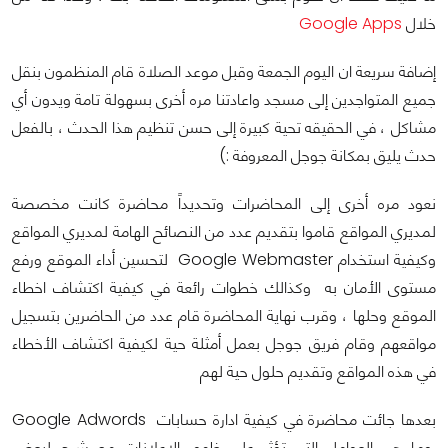
خلال
Google Apps
إضافة سريعة ان اليوم الجمعة وقبل موعد الصلاة قام المنظمون بنقل
جميع المتواجدين إلى مسجد واعادتنا مره أخرى بسهولة تامة ويدون أي
مشاكل ، في الحقيقه تحية كبيرة إلى حسن تنظيم هذا الحدث ، بالفعل
حدث يليق بمكانة جوجل المعروفة :)
نعود مره أخرى إلى المحاضرات وتحديداً محاضرة كانت مخصصة
لمديري المواقع قاموا بتقديم عدد من النصائح الهامة لمديري المواقع
وكيفية استخدام Google Webmaster لتحسين أداء الموقع ورفع
مستوى الأمان به وكذالك خطوات رائعة في كيفية اكتشاف اخطاء
الموقع وحلها ، وقرب نهاية المحاضرة قام عدد من الحاضرين بتسجيل
مواقعهم وقام فريق جوجل بعمل أمثلة حية لكيفية اكتشاف الأخطاء
في هذه المواقع وتقديم حلول حية لهم
بعدها جائت محاضرة في كيفية ادارة حسابات Google Adwords
وما هي العوامل التي تؤثر على ظهور الإعلانات مع شرح لبعض