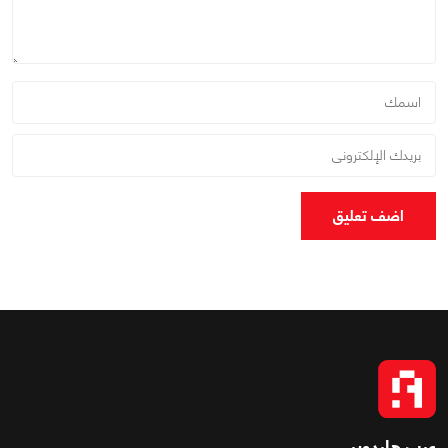
اضف تعليق
عرب هاردوير