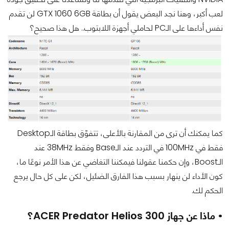
لعب أكبر، وهنا نجد البعض يقول أن بطاقة GTX 1060 6GB لن تقدم
نفس أداءها على الـPC لحاملي أجهزة اللابتوب.. هل هذا صحيح؟
كما يمكنك أن ترى من المقارنة بالأعلى، تتفوّق بطاقة الـDesktop
فقط في 100MHz في التردد عند الـBase وفقط 38MHz عند
الـBoost، وإن حكمنا عقولنا فيمكننا التغاضي عن هذا الأمر نوعًا ما،
كون الأداء لن ينهار بسبب هذا الفارق الضئيل، لكن على كل حال يرجع
الحكم لك.
• ماذا عن جهاز ACER Predator Helios 300؟