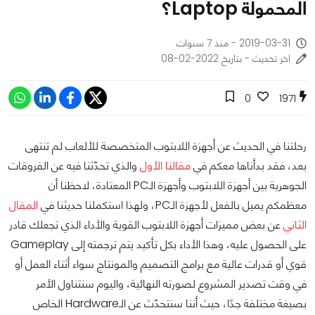
المحمولة Laptop؟
2019-03-31 - منذ 7 سنوات
اخر تحديث - بتاريخ 2022-02-08
0
1971
رحلتنا في الحديث عن أجهزة اللابتوب المتخصصة للألعاب لم تنتهى
بعد، فقد بدأناها معكم في
مقالنا الأول
والذي تحدّثنا فيه عن الفروقات
الجوهرية بين أجهزة اللابتوب وأجهزة الـPC المعتادة، لاحظنا أن
معظمكم يميل بالفعل لأجهزة الـPC، ولهذا استكملنا حديثنا في
المقال
الثاني
عن بعض مميزات أجهزة اللابتوب القوية والأداء الذي تجعلك قادر
على الحصول عليه، وهذا الأداء بكل تأكيد يتم ترجمته إلى Gameplay
قوي أو قدرات عالية مع برامج التصميم والمونتاج سواء أثناء العمل أو
في وقت تصدير المشروع لصورته النهائية، واليوم سنتناول الأمر
بصيغة مختلفة جدًا، حيث أننا سنتحدّث عن الـHardware الخاص