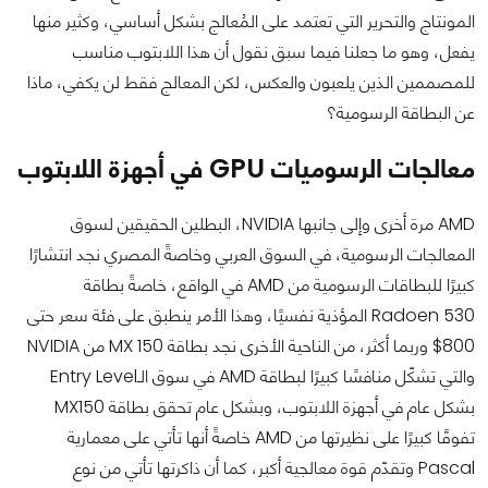
المونتاج والتحرير التي تعتمد على المُعالج بشكل أساسي، وكثير منها
يفعل، وهو ما جعلنا فيما سبق نقول أن هذا اللابتوب مناسب
للمصممين الذين يلعبون والعكس، لكن المعالج فقط لن يكفي، ماذا
عن البطاقة الرسومية؟
معالجات الرسوميات GPU في أجهزة اللابتوب
AMD مرة أخرى وإلى جانبها NVIDIA، البطلين الحقيقين لسوق
المعالجات الرسومية، في السوق العربي وخاصةً المصري نجد انتشارًا
كبيرًا للبطاقات الرسومية من AMD في الواقع، خاصةً بطاقة
Radoen 530 المؤذية نفسيًا، وهذا الأمر ينطبق على فئة سعر حتى
800$ وربما أكثر، من الناحية الأخرى نجد بطاقة MX 150 من NVIDIA
والتي تشكّل منافسًا كبيرًا لبطاقة AMD في سوق الـEntry Level
بشكل عام في أجهزة اللابتوب، وبشكل عام تحقق بطاقة MX150
تفوقًا كبيرًا على نظيرتها من AMD خاصةً أنها تأتي على معمارية
Pascal وتقدّم قوة معالجية أكبر، كما أن ذاكرتها تأتي من نوع