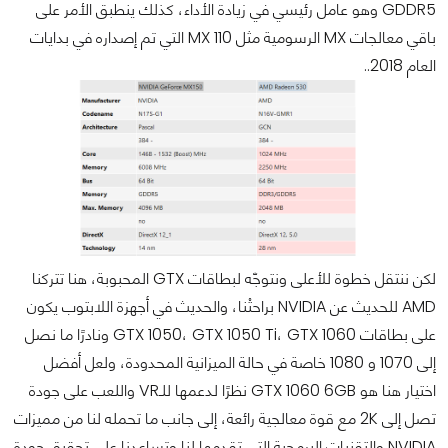
GDDR5 وهو عامل رئيسي في زيادة الأداء، كذلك ينطبق الأمر على
باقي معالجات MX الرسومية مثل MX 110 التي تم إصداره في بدايات
العام 2018..
لكن ننتقل خطوة للأعلى ونتوجّه لبطاقات GTX المحبوبة، هنا تتركنا
AMD للحديث عن NVIDIA براحتْنا، والحديث في أجهزة اللابتوب يكون
على بطاقات GTX 1050، GTX 1050 Ti، GTX 1060 ونادرًا ما نصل
إلى 1070 و 1080 خاصة في حالة الميزانية المحدودة، ولعل أفضل
اختيار هنا هو GTX 1060 6GB نظرًا لدعمها للـVR واللعب على جودة
تصل إلى 2K مع قوة معالجية رائعة، إلى جانب ما تحمله لنا من مميزات
NVIDIA والتقنيات البرمجية التي تقدمها لنا وتساعدنا على تحقيق جودة