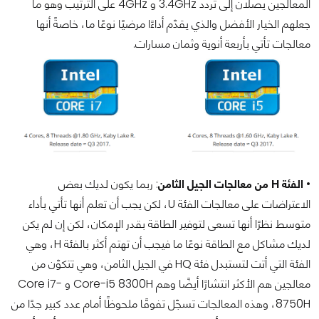
المعالجين يصلان إلى تردد 3.4GHz و 4GHz على الترتيب وهو ما
جعلهم الخيار الأفضل والذي يقدّم أداءًا مرضيًا نوعًا ما، خاصةً أنها
معالجات تأتي بأربعة أنوية وثمان مسارات.
•
الفئة H من معالجات الجيل الثامن
: ربما يكون لديك بعض
الاعتراضات على معالجات الفئة U، لكن يجب أن تعلم أنها تأتي بأداء
متوسط نظرًا أنها تسعى لتوفير الطاقة بقدر الإمكان، لكن إن لم يكن
لديك مشاكل مع الطاقة نوعًا ما فيجب أن تهتم أكثر بالفئة H، وهي
الفئة التي أتت لتستبدل فئة HQ في الجيل الثامن، وهي تتكوّن من
معالجين هم الأكثر انتشارًا أيضًا وهم Core-i5 8300H و Core i7-
8750H، وهذه المعالجات تسجّل تفوقًا ملحوظًا أمام عدد كبير جدًا من