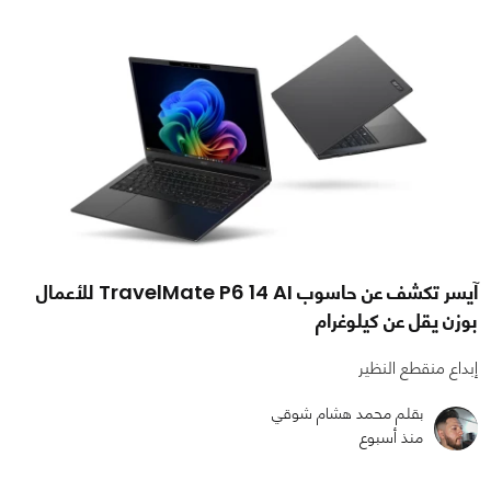
آيسر تكشف عن حاسوب TravelMate P6 14 AI للأعمال
بوزن يقل عن كيلوغرام
إبداع منقطع النظير
بقلم محمد هشام شوقي
منذ أسبوع