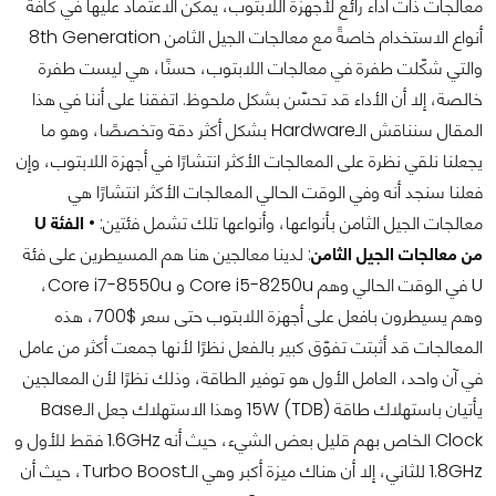
معالجات ذات أداء رائع لأجهزة اللابتوب، يمكن الاعتماد عليها في كافة
أنواع الاستخدام خاصةً مع معالجات الجيل الثامن 8th Generation
والتي شكّلت طفرة في معالجات اللابتوب، حسنًا، هي ليست طفرة
خالصة، إلا أن الأداء قد تحسّن بشكل ملحوظ. اتفقنا على أننا في هذا
المقال سنناقش الـHardware بشكل أكثر دقة وتخصصًا، وهو ما
يجعلنا نلقي نظرة على المعالجات الأكثر انتشارًا في أجهزة اللابتوب، وإن
فعلنا سنجد أنه وفي الوقت الحالي المعالجات الأكثر انتشارًا هي
معالجات الجيل الثامن بأنواعها، وأنواعها تلك تشمل فئتين: •
الفئة U
من معالجات الجيل الثامن
: لدينا معالجين هنا هم المسيطرين على فئة
U في الوقت الحالي وهم Core i5-8250u و Core i7-8550u،
وهم يسيطرون بافعل على أجهزة اللابتوب حتى سعر $700، هذه
المعالجات قد أثبتت تفوّق كبير بالفعل نظرًا لأنها جمعت أكثر من عامل
في آن واحد، العامل الأول هو توفير الطاقة، وذلك نظرًا لأن المعالجين
يأتيان باستهلاك طاقة 15W (TDB) وهذا الاستهلاك جعل الـBase
Clock الخاص بهم قليل بعض الشيء، حيث أنه 1.6GHz فقط للأول و
1.8GHz للثاني، إلا أن هناك ميزة أكبر وهي الـTurbo Boost، حيث أن