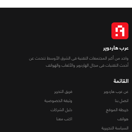
عرب هاردوير
واحد من أكبر المجتمعات التقنية فى الشرق الأوسط تتحدث عن
أحدث التقنيات فى مجال الهاردوير والألعاب والهواتف
القائمة
عن عرب هاردوير
فريق التحرير
اتصل بنا
وثيقة الخصوصية
خريطة الموقع
دليل الشركات
هواتف
اكتب معنا
السياسة التحريرية