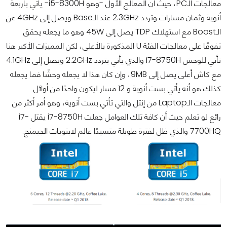
معالجات الـPC، حيث أن المعالج الأول -وهو i5-8300H- يأتي بأربعة
أنوية وثمان مسارات وتردد 2.3GHz عند الـBase ويصل إلى 4GHz عن
الـBoost مع استهلاك TDP يصل إلى 45W وهو ما يجعله يحقق
تفوقًا على معالجات الفئة U المذكورة بالأعلى، لكن المميزات الأكبر هنا
تأتي للوحش i7-8750H والذي يأتي بتردد 2.2GHz ويصل إلى 4.1GHz
مع كاش أعلى يصل إلى 9MB، وإن كان هذا لا يجعله وحشًا فما يجعله
كذلك هو أنه يأتي بست أنوية و 12 مسار ليكون واحدًا من أوائل
معالجات الـLaptop من إنتل والتي تأتي بست أنوية، وهو أمر أكثر من
رائع لو تعلم حيث أن كافة تلك العوامل جعلت i7-8750H يقتل i7-
7700HQ والذي ظل لفترة طويلة متسيدًا عالم لابتوبات الجيمنج.