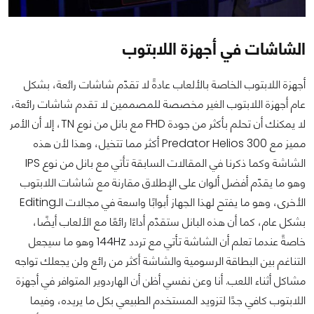
الشاشات في أجهزة اللابتوب
أجهزة اللابتوب الخاصة بالألعاب عادةً لا تقدّم شاشات رائعة، بشكل
عام أجهزة اللابتوب الغير مخصصة للمصممين لا تقدم شاشات رائعة،
لا يمكنك أن تحلم بأكثر من جودة FHD مع بانل من نوع TN، إلا أن الأمر
مميز مع Predator Helios 300 أكثر مما تتخيل، وهذا لأن هذه
الشاشة وكما ذكرنا في المقالات السابقة تأتي مع بانل من نوع IPS
وهو ما يقدّم أفضل ألوان على الإطلاق مقارنة مع شاشات اللابتوب
الأخرى، وهو ما يفتح لهذا الجهاز أبوابًا واسعة في مجالات الـEditing
بشكل عام، كما أن هذه البانل ستقدّم أداءًا رائعًا مع الألعاب أيضًا،
خاصةً عندما تعلم أن الشاشة تأتي مع تردد 144Hz وهو ما سيجعل
التناغم بين البطاقة الرسومية والشاشة أكثر من رائع ولن يجعلك تواجه
مشاكل أثناء اللعب. أنا وعن نفسي أظن أن الهاردوير المتوافر في أجهزة
اللابتوب كافي جدًا لتزويد المستخدم الطبيعي بكل ما يريده، وفيما