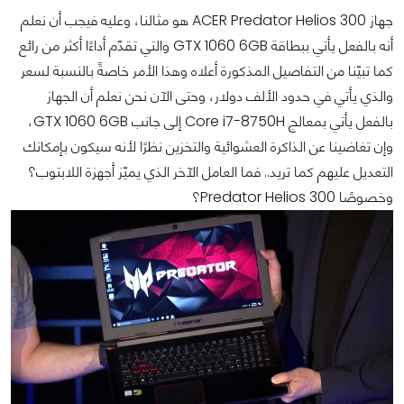
جهاز ACER Predator Helios 300 هو مثالنا، وعليه فيجب أن نعلم
أنه بالفعل يأتي ببطاقة GTX 1060 6GB والتي تقدّم أداءًا أكثر من رائع
كما تبيّنا من التفاصيل المذكورة أعلاه وهذا الأمر خاصةً بالنسبة لسعر
والذي يأتي في حدود الألف دولار، وحتى الآن نحن نعلم أن الجهاز
بالفعل يأتي بمعالج Core i7-8750H إلى جانب GTX 1060 6GB،
وإن تغاضينا عن الذاكرة العشوائية والتخزين نظرًا لأنه سيكون بإمكانك
التعديل عليهم كما تريد.. فما العامل الآخر الذي يميّز أجهزة اللابتوب؟
وخصوصًا Predator Helios 300؟