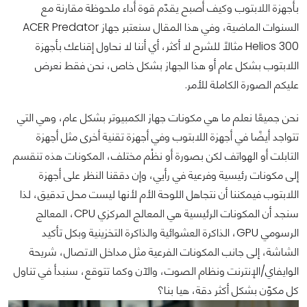
بأجهزة اللابتوب وكيف أصبح يقدّم قوة أداء ملحوظة مقارنة مع
السنوات الماضية، وفي هذا المقال سنعتبر جهاز ACER Predator
Helios 300 مثالًا للشرح لا أكثر، أي أننا لا نحاول إقناعك بأجهزة
اللابتوب بشكل عام أو هذا الجهاز بشكل خاص، نحن فقط نعرض
عليكم الصورة الكاملة للأمر.
نحن جميعًا نعلم ما هي مكونات جهاز الكمبيوتر بشكل عام، وهي التي
تتواجد أيضًا في أجهزة اللابتوب وفي أجهزة تقنية أخرى مثل أجهزة
التابلت أو الهواتف لكن بصورة أو نظْم مختلف، المكونات هذه تنقسم
إلى مكونات رئيسية وفرعية في رأيي، وإن دققنا النظر على أجهزة
اللابتوب فيمكننا أن نتجاهل اللوحة الأم لأنها ليست محل تدقيق، لذا
سنجد أن المكونات الرئيسية هي المعالج المركزي CPU، المعالج
الرسومي GPU، الذاكرة العشوائية والذاكرة التخزينية وبكل تأكيد
الشاشة، إلى جانب المكونات الفرعية مثل مداخل الاتصال، شريحة
الوايفاي/الإنترنت ونظام الصوت، والآن وكما تتوقع، سنبدأ في تناول
كل مكوّن بشكل أكثر دقة، هيا بنا؟