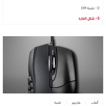
2- تقنية DPI
3- شكل الفارة
ألعاب
هاردوير
تقنية