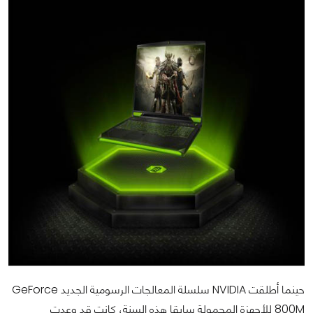
حينما أطلقت NVIDIA سلسلة المعالجات الرسومية الجديد GeForce
800M للأجهزة المحمولة سابقا هذه السنة، كانت قد وعدت