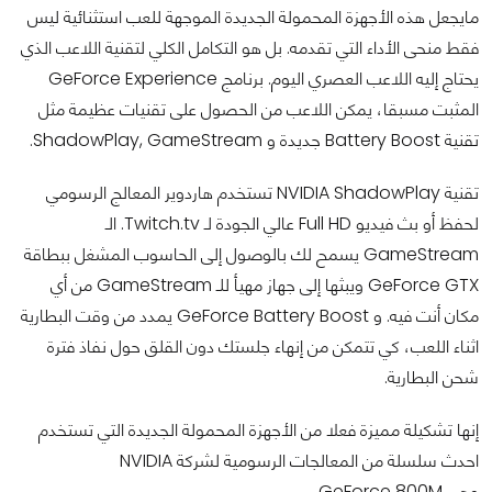
مايجعل هذه الأجهزة المحمولة الجديدة الموجهة للعب استثنائية ليس
فقط منحى الأداء التي تقدمه. بل هو التكامل الكلي لتقنية اللاعب الذي
يحتاج إليه اللاعب العصري اليوم. برنامج GeForce Experience
المثبت مسبقا، يمكن اللاعب من الحصول على تقنيات عظيمة مثل
تقنية Battery Boost جديدة و ShadowPlay, GameStream.
تقنية NVIDIA ShadowPlay تستخدم هاردوير المعالج الرسومي
لحفظ أو بث فيديو Full HD عالي الجودة لـ Twitch.tv. الـ
GameStream يسمح لك بالوصول إلى الحاسوب المشغل ببطاقة
GeForce GTX ويبثها إلى جهاز مهيأ للـ GameStream من أي
مكان أنت فيه. و GeForce Battery Boost يمدد من وقت البطارية
اثناء اللعب، كي تتمكن من إنهاء جلستك دون القلق حول نفاذ فترة
شحن البطارية.
إنها تشكيلة مميزة فعلا من الأجهزة المحمولة الجديدة التي تستخدم
احدث سلسلة من المعالجات الرسومية لشركة NVIDIA
وهي GeForce 800M.