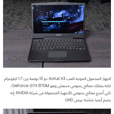
الجهاز المحمول الموجه للعب Aorus X3 ذو 13 بوصة يزن 1.7 كيلوغرام.
لكنه يمتلك معالج رسومي مدهش وهو GeForce GTX 870M،
ثاني أسرع معالج رسومي للأجهزة المحمولة من شركة NVIDIA. إنه
يضم أيضا شاشة عرض UHD.